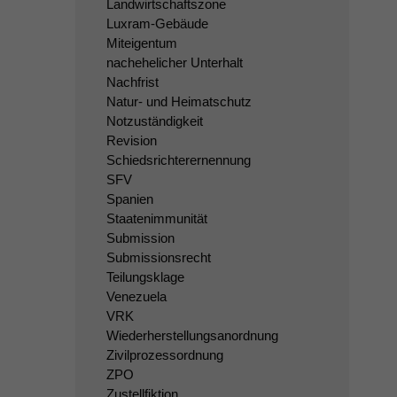
Landwirtschaftszone
Luxram-Gebäude
Miteigentum
nachehelicher Unterhalt
Nachfrist
Natur- und Heimatschutz
Notzuständigkeit
Revision
Schiedsrichterernennung
SFV
Spanien
Staatenimmunität
Submission
Submissionsrecht
Teilungsklage
Venezuela
VRK
Wiederherstellungsanordnung
Zivilprozessordnung
ZPO
Zustellfiktion