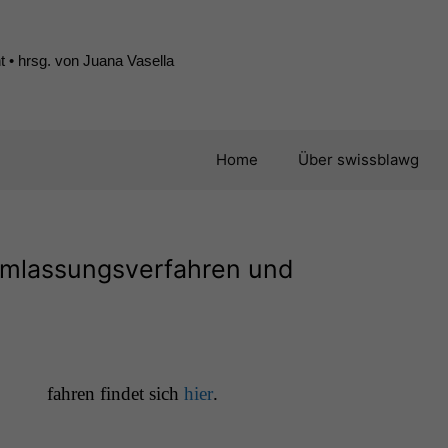
 • hrsg. von Juana Vasella
Home
Über swissblawg
hmlassungsverfahren und
fahren find­et sich
hier
.