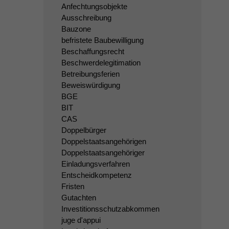
Anfechtungsobjekte
Ausschreibung
Bauzone
befristete Baubewilligung
Beschaffungsrecht
Beschwerdelegitimation
Betreibungsferien
Beweiswürdigung
BGE
BIT
CAS
Doppelbürger
Doppelstaatsangehörigen
Doppelstaatsangehöriger
Einladungsverfahren
Entscheidkompetenz
Fristen
Gutachten
Investitionsschutzabkommen
juge d'appui