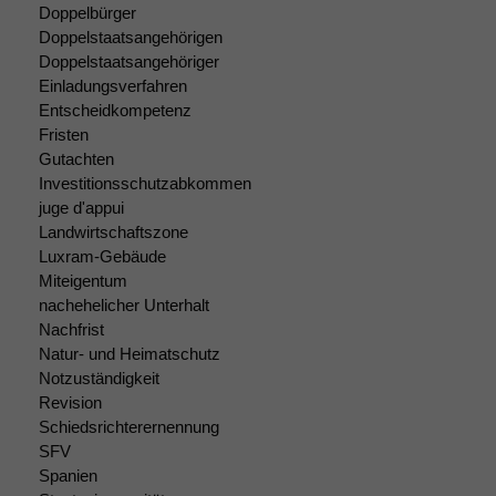
Doppelbürger
Doppelstaatsangehörigen
Doppelstaatsangehöriger
Notwendige
Cookies
Einladungsverfahren
Diese
Entscheidkompetenz
Cookies sind
Fristen
nicht
Gutachten
optional, es
Investitionsschutzabkommen
braucht sie,
juge d'appui
damit die
Landwirtschaftszone
Website
Luxram-Gebäude
korrekt
Miteigentum
angezeigt
nachehelicher Unterhalt
werden kann.
Nachfrist
Natur- und Heimatschutz
Notzuständigkeit
Statistiken
Revision
Um unsere
Schiedsrichterernennung
Website zu
verbessern,
SFV
zeichnen
Spanien
wir