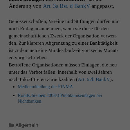
Änderung von
Art. 3a Bst. d BankV
angepasst.
Genossen­schaften, Vere­ine und Stiftun­gen dür­fen nur
noch Ein­la­gen annehmen, wenn sie diese für den
gemein­schaftlichen Zweck der Organ­i­sa­tion ver­wen­
den. Zur klar­eren Abgren­zung zu ein­er Bank­tätigkeit
ist zudem neu eine Min­dest­laufzeit von sechs Monat­
en vorgeschrieben.
Betrof­fene Organ­i­sa­tio­nen müssen Ein­la­gen, die neu
unter das Ver­bot fall­en, inner­halb von zwei Jahren
nach Inkraft­treten zurück­zahlen (
Art. 62b BankV
).
Medi­en­mit­teilung der
FINMA
Rund­schreiben 2008/3 Pub­likum­sein­la­gen bei
Nichtbanken
Kategorien
Allgemein