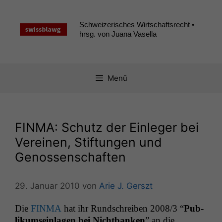
Zum
Inhalt
Schweizerisches Wirtschaftsrecht •
springen
hrsg. von Juana Vasella
Menü
FINMA
: Schutz der Einleger bei
Vereinen, Stiftungen und
Genossenschaften
29. Januar 2010
von
Arie J. Gerszt
Die
FINMA
hat ihr Rund­schreiben 2008/3 “
Pub­
likum­sein­la­gen bei Nicht­banken
” an die