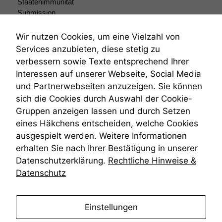
Staatenimmunität
anonyme
Submission
statistische
Submissionsrecht
Daten auf.
Teilungsklage
Wir nutzen Cookies, um eine Vielzahl von
Venezuela
Services anzubieten, diese stetig zu
VRK
verbessern sowie Texte entsprechend Ihrer
Funktionalität
Wiederherstellungsanordnung
Einige
Interessen auf unserer Webseite, Social Media
Zivilprozessordnung
Funktionen auf
und Partnerwebseiten anzuzeigen. Sie können
ZPO
dieser Website
sich die Cookies durch Auswahl der Cookie-
Zustellfiktion
sind optional.
Gruppen anzeigen lassen und durch Setzen
Zuständigkeit
Wenn Sie
Öffentliches Personalrecht
diese Option
eines Häkchens entscheiden, welche Cookies
deaktivieren,
Öffentlichkeitsprinzip
ausgespielt werden. Weitere Informationen
kann die
erhalten Sie nach Ihrer Bestätigung in unserer
Website nicht
Datenschutzerklärung.
Rechtliche Hinweise &
zu 100%
funktionieren.
Datenschutz
anmelden
Marketing
Einstellungen
Wir speichern