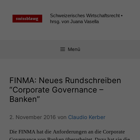
Zum
Inhalt
Schweizerisches Wirtschaftsrecht •
springen
hrsg. von Juana Vasella
Menü
FINMA
: Neues Rundschreiben
“Corporate Governance –
Banken”
2. November 2016
von
Claudio Kerber
Die
FINMA
hat die Anforderun­gen an die Cor­po­rate
Gov­er­nance von Banken über­ar­beit­et. Dazu hat sie die