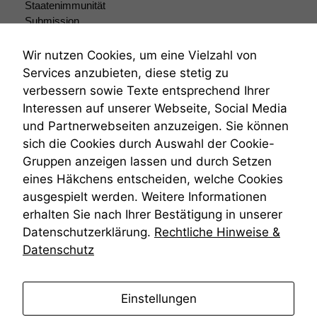
wir
Staatenimmunität
anonyme
Submission
statistische
Submissionsrecht
Daten auf.
Teilungsklage
Wir nutzen Cookies, um eine Vielzahl von
Venezuela
Services anzubieten, diese stetig zu
VRK
verbessern sowie Texte entsprechend Ihrer
Funktionalität
Wiederherstellungsanordnung
Einige
Interessen auf unserer Webseite, Social Media
Zivilprozessordnung
Funktionen auf
und Partnerwebseiten anzuzeigen. Sie können
ZPO
dieser Website
sich die Cookies durch Auswahl der Cookie-
Zustellfiktion
sind optional.
Gruppen anzeigen lassen und durch Setzen
Zuständigkeit
Wenn Sie
diese Option
Öffentliches Personalrecht
eines Häkchens entscheiden, welche Cookies
deaktivieren,
Öffentlichkeitsprinzip
ausgespielt werden. Weitere Informationen
kann die
erhalten Sie nach Ihrer Bestätigung in unserer
Website nicht
Datenschutzerklärung.
Rechtliche Hinweise &
zu 100%
funktionieren.
Datenschutz
Marketing
anmelden
Einstellungen
Wir speichern