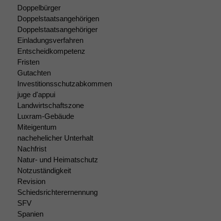
Doppelbürger
Doppelstaatsangehörigen
Notwendige
Doppelstaatsangehöriger
Cookies
Einladungsverfahren
Diese
Entscheidkompetenz
Cookies sind
Fristen
nicht
Gutachten
optional, es
Investitionsschutzabkommen
braucht sie,
juge d'appui
damit die
Landwirtschaftszone
Website
Luxram-Gebäude
korrekt
Miteigentum
angezeigt
werden kann.
nachehelicher Unterhalt
Nachfrist
Natur- und Heimatschutz
Notzuständigkeit
Statistiken
Revision
Um unsere
Website zu
Schiedsrichterernennung
verbessern,
SFV
zeichnen
Spanien