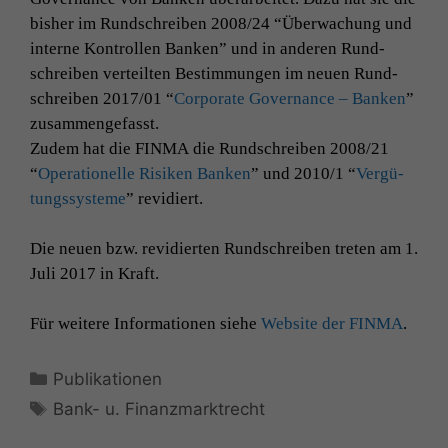
bish­er im Rund­schreiben 2008/24 “Überwachung und
interne Kon­trollen Banken” und in anderen Rund­
schreiben verteil­ten Bes­tim­mungen im neuen Rund­
schreiben 2017/01 “
Cor­po­rate Gov­er­nance – Banken
”
zusam­menge­fasst.
Zudem hat die
FINMA
die Rund­schreiben 2008/21
“
Oper­a­tionelle Risiken Banken
” und 2010/1 “
Vergü­
tungssys­teme
” rev­i­diert.
Die neuen bzw. rev­i­dierten Rund­schreiben treten am 1.
Juli 2017 in Kraft.
Für weit­ere Infor­ma­tio­nen siehe
Web­site der
FINMA
.
Kategorien
Publikationen
Schlagwörter
Bank- u. Finanzmarktrecht