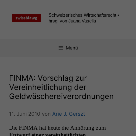
Zum
Inhalt
Schweizerisches Wirtschaftsrecht •
springen
hrsg. von Juana Vasella
Menü
FINMA
: Vorschlag zur
Vereinheitlichung der
Geldwäschereiverordnungen
11. Juni 2010
von
Arie J. Gerszt
Die
FINMA
hat heute die Anhörung zum
Entwurf ein­er vere­in­heitlicht­en