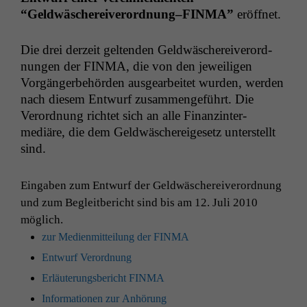
“Geldwäschereiverordnung–
FINMA
”
eröffnet.
Die drei derzeit gel­tenden Geld­wäschereiverord­
nun­gen der
FINMA
, die von den jew­eili­gen
Vorgänger­be­hör­den aus­gear­beit­et wur­den, wer­den
nach diesem Entwurf zusam­menge­führt. Die
Verord­nung richtet sich an alle Finanz­in­ter­
mediäre, die dem Geld­wäschereige­setz unter­stellt
sind.
Eingaben zum Entwurf der Geld­wäschereiverord­nung
und zum Begleit­bericht sind bis am 12. Juli 2010
möglich.
zur Medi­en­mit­teilung der
FINMA
Entwurf Verord­nung
Erläuterungs­bericht
FINMA
Infor­ma­tio­nen zur Anhörung