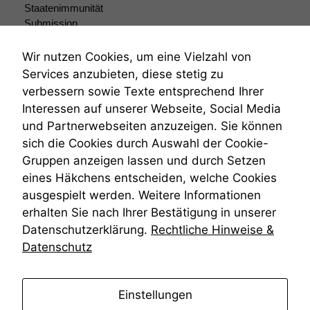
wir
Staatenimmunität
anonyme
Submission
statistische
Submissionsrecht
Daten auf.
Teilungsklage
Wir nutzen Cookies, um eine Vielzahl von
Venezuela
Services anzubieten, diese stetig zu
VRK
Funktionalität
verbessern sowie Texte entsprechend Ihrer
Wiederherstellungsanordnung
Einige
Interessen auf unserer Webseite, Social Media
Zivilprozessordnung
Funktionen auf
und Partnerwebseiten anzuzeigen. Sie können
ZPO
dieser Website
sich die Cookies durch Auswahl der Cookie-
Zustellfiktion
sind optional.
Gruppen anzeigen lassen und durch Setzen
Wenn Sie
Zuständigkeit
diese Option
Öffentliches Personalrecht
eines Häkchens entscheiden, welche Cookies
deaktivieren,
Öffentlichkeitsprinzip
ausgespielt werden. Weitere Informationen
kann die
erhalten Sie nach Ihrer Bestätigung in unserer
Website nicht
Datenschutzerklärung.
Rechtliche Hinweise &
zu 100%
funktionieren.
Datenschutz
Marketing
anmelden
Einstellungen
Wir speichern