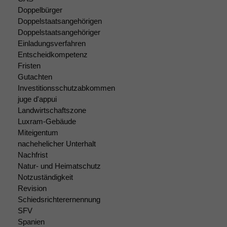
Doppelbürger
Doppelstaatsangehörigen
Notwendige
Doppelstaatsangehöriger
Cookies
Einladungsverfahren
Diese
Entscheidkompetenz
Cookies sind
Fristen
nicht
Gutachten
optional, es
Investitionsschutzabkommen
braucht sie,
juge d'appui
damit die
Landwirtschaftszone
Website
Luxram-Gebäude
korrekt
angezeigt
Miteigentum
werden kann.
nachehelicher Unterhalt
Nachfrist
Natur- und Heimatschutz
Statistiken
Notzuständigkeit
Um unsere
Revision
Website zu
Schiedsrichterernennung
verbessern,
SFV
zeichnen
Spanien