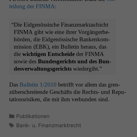
teilung der
FINMA
:
“
Die Eid­genös­sis­che Finanz­mark­tauf­sicht
FINMA
gibt wie eine ihrer Vorgänger­be­
hör­den, die Eid­genös­sis­che Bankenkom­
mis­sion (
EBK
), ein Bul­letin her­aus, das
die
wichti­gen Entschei­de
der
FINMA
sowie des
Bun­des­gerichts und des Bun­
desver­wal­tungs­gerichts
wiedergibt.”
Das
Bul­letin 1/2010
bet­rifft vor allem das gren­
züber­schre­i­t­ende Geschäfts die Rechts- und Rep­u­
ta­tion­srisiken, die mit ihm ver­bun­den sind.
Kategorien
Publikationen
Schlagwörter
Bank- u. Finanzmarktrecht