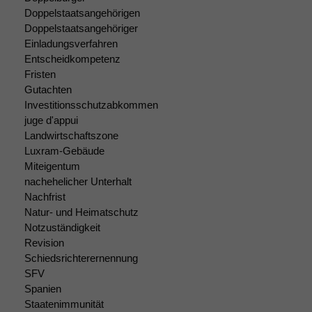
Doppelstaatsangehörigen
Doppelstaatsangehöriger
Notwendige
Einladungsverfahren
Cookies
Entscheidkompetenz
Diese
Fristen
Cookies sind
Gutachten
nicht
optional, es
Investitionsschutzabkommen
braucht sie,
juge d'appui
damit die
Landwirtschaftszone
Website
Luxram-Gebäude
korrekt
Miteigentum
angezeigt
nachehelicher Unterhalt
werden kann.
Nachfrist
Natur- und Heimatschutz
Notzuständigkeit
Statistiken
Revision
Um unsere
Schiedsrichterernennung
Website zu
SFV
verbessern,
Spanien
zeichnen
Staatenimmunität
wir