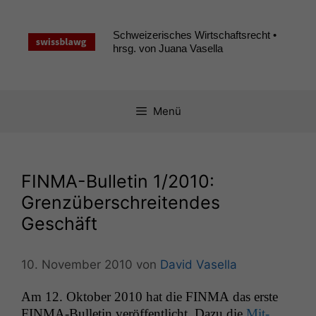
Zum
Inhalt
Schweizerisches Wirtschaftsrecht •
springen
hrsg. von Juana Vasella
Menü
FINMA-Bulletin 1/2010:
Grenzüberschreitendes
Geschäft
10. November 2010
von
David Vasella
Am 12. Okto­ber 2010 hat die
FINMA
das erste
FIN­MA-Bul­letin veröf­fentlicht. Dazu die
Mit­