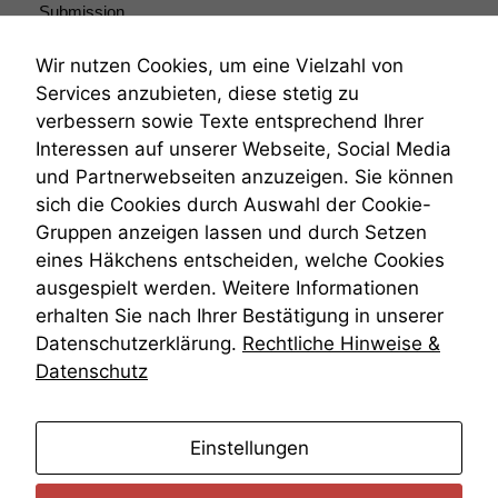
anonyme
Submission
statistische
Submissionsrecht
Daten auf.
Teilungsklage
Wir nutzen Cookies, um eine Vielzahl von
Venezuela
Services anzubieten, diese stetig zu
VRK
verbessern sowie Texte entsprechend Ihrer
Funktionalität
Wiederherstellungsanordnung
Interessen auf unserer Webseite, Social Media
Einige
Zivilprozessordnung
und Partnerwebseiten anzuzeigen. Sie können
Funktionen auf
ZPO
dieser Website
sich die Cookies durch Auswahl der Cookie-
Zustellfiktion
sind optional.
Gruppen anzeigen lassen und durch Setzen
Zuständigkeit
Wenn Sie
Öffentliches Personalrecht
eines Häkchens entscheiden, welche Cookies
diese Option
Öffentlichkeitsprinzip
ausgespielt werden. Weitere Informationen
deaktivieren,
kann die
erhalten Sie nach Ihrer Bestätigung in unserer
Website nicht
Datenschutzerklärung.
Rechtliche Hinweise &
zu 100%
Datenschutz
funktionieren.
anmelden
Einstellungen
Marketing
Wir speichern