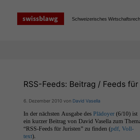
Zum
Inhalt
springen
Schweizerisches Wirtschaftsrecht
RSS-Feeds: Beitrag / Feeds für
6. Dezember 2010
von
David Vasella
In der näch­sten Aus­gabe des
Plä­doy­er
(6/10) ist
ein kurz­er Beitrag von David Vasel­la zum The­m
“RSS-Feeds für Juris­ten” zu find­en (
pdf, Voll­
text
).