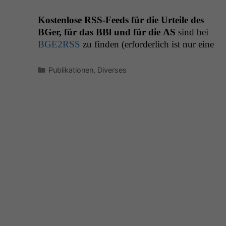
K
osten­lose RSS-Feeds für die Urteile des
BGer, für das BBl und für die
AS
sind bei
BGE2RSS
zu find­en (erforder­lich ist nur eine
Kategorien
Publikationen
,
Diverses