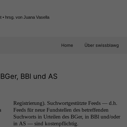
 • hrsg. von Juana Vasella
Home
Über swissblawg
 BGer, BBl und
AS
Reg­istrierung). Such­wort­gestützte Feeds — d.h.
a
Feeds für neue Fund­stellen des betr­e­f­fend­en
Such­worts in Urteilen des BGer, in BBl und/oder
in
AS
— sind kostenpflichtig.