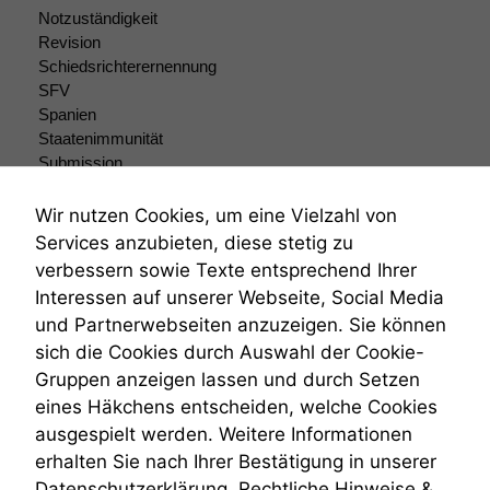
braucht sie,
Notzuständigkeit
damit die
Revision
Website
Schiedsrichterernennung
korrekt
SFV
angezeigt
Spanien
werden kann.
Staatenimmunität
Submission
Submissionsrecht
Statistiken
Teilungsklage
Wir nutzen Cookies, um eine Vielzahl von
Um unsere
Venezuela
Services anzubieten, diese stetig zu
Website zu
VRK
verbessern,
verbessern sowie Texte entsprechend Ihrer
Wiederherstellungsanordnung
zeichnen
Interessen auf unserer Webseite, Social Media
Zivilprozessordnung
wir
und Partnerwebseiten anzuzeigen. Sie können
ZPO
anonyme
sich die Cookies durch Auswahl der Cookie-
statistische
Zustellfiktion
Daten auf.
Gruppen anzeigen lassen und durch Setzen
Zuständigkeit
Öffentliches Personalrecht
eines Häkchens entscheiden, welche Cookies
Öffentlichkeitsprinzip
ausgespielt werden. Weitere Informationen
Funktionalität
erhalten Sie nach Ihrer Bestätigung in unserer
Einige
Datenschutzerklärung.
Rechtliche Hinweise &