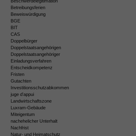
Beschwerdelegitimation
Betreibungsferien
Beweiswürdigung
BGE
BIT
CAS
Doppelbürger
Doppelstaatsangehörigen
Doppelstaatsangehöriger
Einladungsverfahren
Entscheidkompetenz
Fristen
Gutachten
Investitionsschutzabkommen
juge d'appui
Landwirtschaftszone
Notwendige
Luxram-Gebäude
Cookies
Miteigentum
Diese
nachehelicher Unterhalt
Cookies sind
Nachfrist
nicht
optional, es
Natur- und Heimatschutz