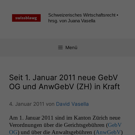
Zum
Inhalt
Schweizerisches Wirtschaftsrecht •
springen
hrsg. von Juana Vasella
Menü
Seit 1. Januar 2011 neue GebV
OG
und AnwGebV (
ZH
) in Kraft
4. Januar 2011
von
David Vasella
Am 1. Jan­u­ar 2011 sind im Kan­ton Zürich neue
Verord­nun­gen über die Gerichts­ge­bühren (
GebV
OG
) und über die Anwalts­ge­bühren (
AnwGe­bV
)