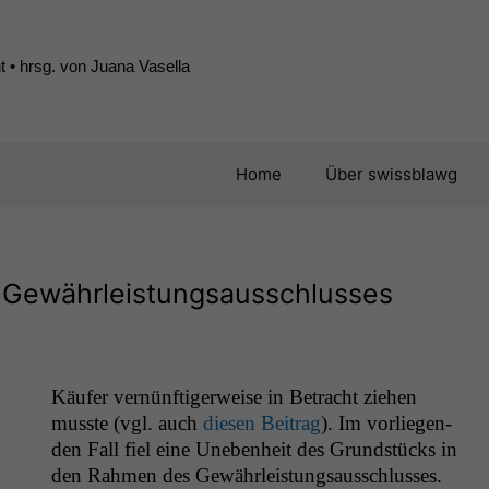
 • hrsg. von Juana Vasella
Home
Über swissblawg
 Gewährleistungsausschlusses
Käufer vernün­ftiger­weise in Betra­cht ziehen
musste (vgl. auch
diesen Beitrag
). Im vor­liegen­
den Fall fiel eine Uneben­heit des Grund­stücks in
den Rah­men des Gewährleistungsausschlusses.