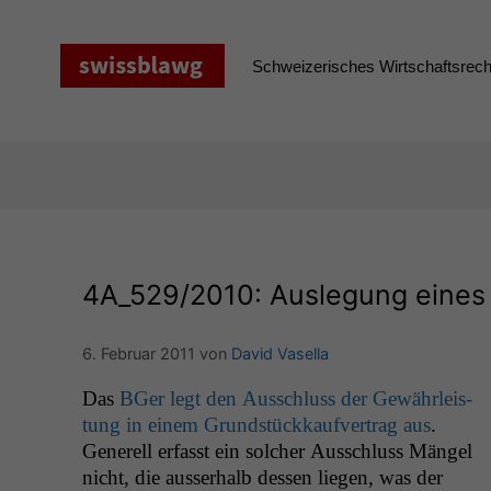
Zum
Inhalt
springen
Schweizerisches Wirtschaftsrecht
4A_529
/2010: Auslegung eines
6. Februar 2011
von
David Vasella
Das
BGer legt den Auss­chluss der Gewährleis­
tung in einem Grund­stück­kaufver­trag aus
.
Generell erfasst ein solch­er Auss­chluss Män­gel
nicht, die ausser­halb dessen liegen, was der