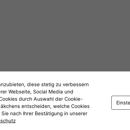
Statistiken
Um unsere
Website zu
verbessern,
zeichnen
wir
anonyme
statistische
Daten auf.
Funktionalität
anzubieten, diese stetig zu verbessern
Einige
erer Webseite, Social Media und
Funktionen auf
 Cookies durch Auswahl der Cookie-
dieser Website
Einst
Häkchens entscheiden, welche Cookies
sind optional.
Wenn Sie
Sie nach Ihrer Bestätigung in unserer
diese Option
nschutz
deaktivieren,