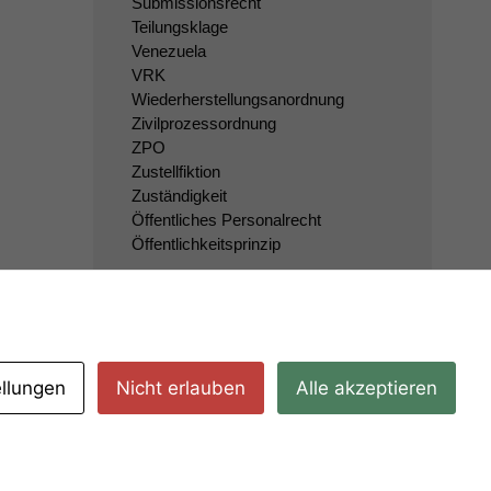
Submissionsrecht
Teilungsklage
Venezuela
VRK
Wiederherstellungsanordnung
Zivilprozessordnung
ZPO
Zustellfiktion
Zuständigkeit
Öffentliches Personalrecht
Öffentlichkeitsprinzip
ellungen
Nicht erlauben
Alle akzeptieren