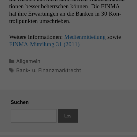
tio­nen bess­er beherrschen kön­nen. Die
FINMA
hat ihre Erwartun­gen an die Banken in 30 Kon­
trollpunk­ten umschrieben.
Weit­ere Infor­ma­tio­nen:
Medi­en­mit­teilung
sowie
FIN­MA-Mit­teilung 31 (2011)
Kategorien
Allgemein
Schlagwörter
Bank- u. Finanzmarktrecht
Suchen