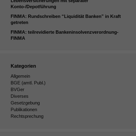
Lebensversicherungen mit separater
Konto-/Depotführung
FINMA
: Rundschreiben “Liquidität Banken” in Kraft
getreten
FINMA
: teilrevidierte Bankeninsolvenzverordnung-
FINMA
Kategorien
Allgemein
BGE
(amtl. Publ.)
BVGer
Diverses
Gesetzgebung
Publikationen
Rechtsprechung