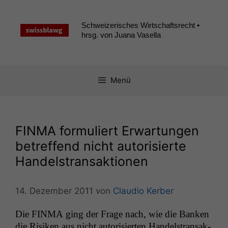
Zum
Inhalt
Schweizerisches Wirtschaftsrecht •
springen
hrsg. von Juana Vasella
Menü
FINMA
formuliert Erwartungen
betreffend nicht autorisierte
Handelstransaktionen
14. Dezember 2011
von
Claudio Kerber
Die
FINMA
ging der Frage nach, wie die Banken
die Risiken aus nicht autorisierten Han­del­stransak­