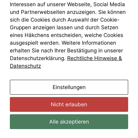
Wiederherstellungsanordnung
Interessen auf unserer Webseite, Social Media
Zivilprozessordnung
und Partnerwebseiten anzuzeigen. Sie können
ZPO
Funktionalität
sich die Cookies durch Auswahl der Cookie-
Zustellfiktion
Einige
Gruppen anzeigen lassen und durch Setzen
Zuständigkeit
Funktionen auf
Öffentliches Personalrecht
eines Häkchens entscheiden, welche Cookies
dieser Website
Öffentlichkeitsprinzip
ausgespielt werden. Weitere Informationen
sind optional.
Wenn Sie
erhalten Sie nach Ihrer Bestätigung in unserer
diese Option
Datenschutzerklärung.
Rechtliche Hinweise &
deaktivieren,
Datenschutz
kann die
Website nicht
zu 100%
anmelden
funktionieren.
Einstellungen
Nicht erlauben
Marketing
Wir speichern
anonyme Daten ab,
Alle akzeptieren
um interne
marketingtechnische