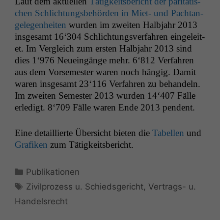
Laut dem aktuellen
Tätigkeits­bericht der par­itätis­
chen Schlich­tungs­be­hör­den in Miet- und Pach­tan­
gele­gen­heit­en
wur­den im zweit­en Hal­b­jahr 2013
ins­ge­samt 16‘304 Schlich­tungsver­fahren ein­geleit­
et. Im Ver­gle­ich zum ersten Hal­b­jahr 2013 sind
dies 1‘976 Neue­ingänge mehr. 6‘812 Ver­fahren
aus dem Vorse­mes­ter waren noch hängig. Damit
waren ins­ge­samt 23‘116 Ver­fahren zu behan­deln.
Im zweit­en Semes­ter 2013 wur­den 14‘407 Fälle
erledigt. 8‘709 Fälle waren Ende 2013 pendent.
Eine detail­lierte Über­sicht bieten die
Tabellen
und
Grafiken
zum Tätigkeitsbericht.
Kategorien
Publikationen
Schlagwörter
Zivilprozess u. Schiedsgericht
,
Vertrags- u.
Handelsrecht