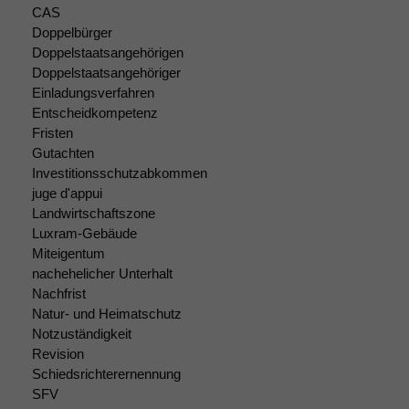
CAS
Doppelbürger
Doppelstaatsangehörigen
Notwendige
Doppelstaatsangehöriger
Cookies
Einladungsverfahren
Diese
Entscheidkompetenz
Cookies sind
Fristen
nicht
Gutachten
optional, es
braucht sie,
Investitionsschutzabkommen
damit die
juge d'appui
Website
Landwirtschaftszone
korrekt
Luxram-Gebäude
angezeigt
Miteigentum
werden kann.
nachehelicher Unterhalt
Nachfrist
Natur- und Heimatschutz
Statistiken
Notzuständigkeit
Um unsere
Revision
Website zu
Schiedsrichterernennung
verbessern,
SFV
zeichnen