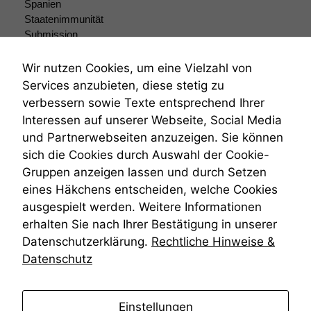
Spanien
wir
Staatenimmunität
anonyme
statistische
Submission
Daten auf.
Submissionsrecht
Teilungsklage
Wir nutzen Cookies, um eine Vielzahl von
Venezuela
Services anzubieten, diese stetig zu
Funktionalität
VRK
verbessern sowie Texte entsprechend Ihrer
Einige
Wiederherstellungsanordnung
Interessen auf unserer Webseite, Social Media
Funktionen auf
Zivilprozessordnung
und Partnerwebseiten anzuzeigen. Sie können
dieser Website
ZPO
sind optional.
sich die Cookies durch Auswahl der Cookie-
Zustellfiktion
Wenn Sie
Gruppen anzeigen lassen und durch Setzen
Zuständigkeit
diese Option
Öffentliches Personalrecht
eines Häkchens entscheiden, welche Cookies
deaktivieren,
Öffentlichkeitsprinzip
ausgespielt werden. Weitere Informationen
kann die
Website nicht
erhalten Sie nach Ihrer Bestätigung in unserer
zu 100%
Datenschutzerklärung.
Rechtliche Hinweise &
funktionieren.
Datenschutz
Marketing
anmelden
Einstellungen