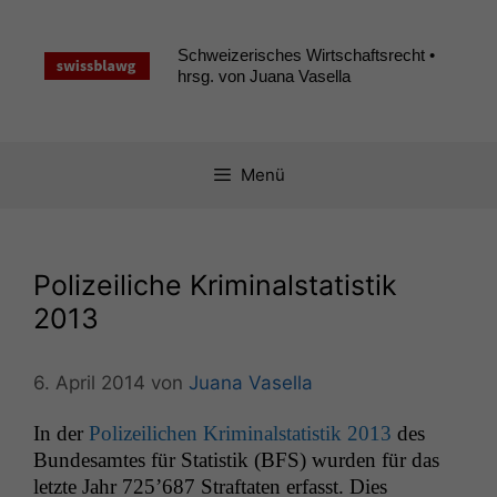
Zum
Inhalt
Schweizerisches Wirtschaftsrecht •
springen
hrsg. von Juana Vasella
Menü
Polizeiliche Kriminalstatistik
2013
6. April 2014
von
Juana Vasella
In der
Polizeilichen Krim­i­nal­sta­tis­tik 2013
des
Bun­de­samtes für Sta­tis­tik (
BFS
) wur­den für das
let­zte Jahr 725’687 Straftat­en erfasst. Dies