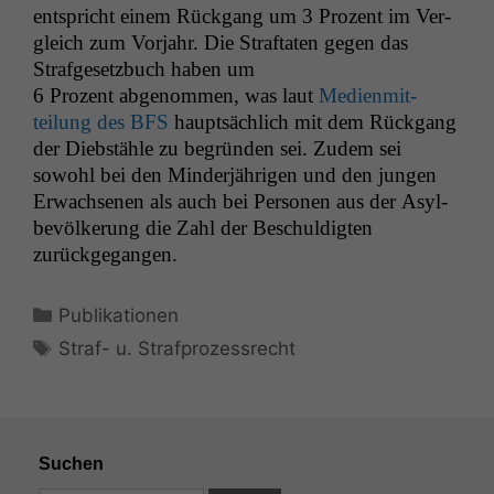
entspricht einem Rück­gang um 3 Prozent im Ver­
gle­ich zum Vor­jahr. Die Straftat­en gegen das
Strafge­set­zbuch haben um
6 Prozent abgenom­men, was laut
Medi­en­mit­
teilung des
BFS
haupt­säch­lich mit dem Rück­gang
der Dieb­stäh­le zu begrün­den sei. Zudem sei
sowohl bei den Min­der­jähri­gen und den jun­gen
Erwach­se­nen als auch bei Per­so­n­en aus der Asyl­
bevölkerung die Zahl der Beschuldigten
zurückgegangen.
Kategorien
Publikationen
Schlagwörter
Straf- u. Strafprozessrecht
Suchen