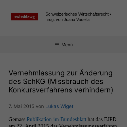
Zum
Inhalt
Schweizerisches Wirtschaftsrecht •
springen
hrsg. von Juana Vasella
Menü
Vernehmlassung zur Änderung
des SchKG (Missbrauch des
Konkursverfahrens verhindern)
7. Mai 2015
von
Lukas Wiget
Gemäss
Pub­lika­tion im Bun­des­blatt
hat das
EJPD
am 22. April 2015 das Vernehm­las­sungsver­fahren