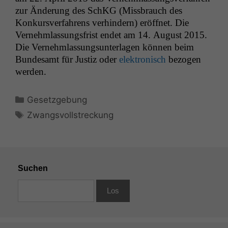
zur Änderung des SchKG (Miss­brauch des
Konkursver­fahrens ver­hin­dern) eröffnet. Die
Vernehm­las­sungs­frist endet am 14. August 2015.
Die Vernehm­las­sung­sun­ter­la­gen kön­nen beim
Bun­de­samt für Jus­tiz oder
elek­tro­n­isch
bezo­gen
werden.
Kategorien
Gesetzgebung
Schlagwörter
Zwangsvollstreckung
Suchen