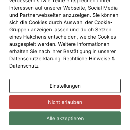
verbessern sowie Texte entsprechend Ihrer
Wiederherstellungsanordnung
Interessen auf unserer Webseite, Social Media
Zivilprozessordnung
und Partnerwebseiten anzuzeigen. Sie können
ZPO
Funktionalität
sich die Cookies durch Auswahl der Cookie-
Zustellfiktion
Einige
Gruppen anzeigen lassen und durch Setzen
Zuständigkeit
Funktionen auf
Öffentliches Personalrecht
eines Häkchens entscheiden, welche Cookies
dieser Website
Öffentlichkeitsprinzip
sind optional.
ausgespielt werden. Weitere Informationen
Wenn Sie
erhalten Sie nach Ihrer Bestätigung in unserer
diese Option
Datenschutzerklärung.
Rechtliche Hinweise &
deaktivieren,
Datenschutz
kann die
Website nicht
zu 100%
funktionieren.
anmelden
Einstellungen
Nicht erlauben
Marketing
Wir speichern
anonyme Daten ab,
Alle akzeptieren
um interne
marketingtechnische