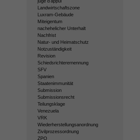
juge d'appui
Landwirtschaftszone
Luxram-Gebäude
Miteigentum
nachehelicher Unterhalt
Nachfrist
Natur- und Heimatschutz
Notzuständigkeit
Revision
Schiedsrichterernennung
SFV
Spanien
Staatenimmunität
Submission
Submissionsrecht
Teilungsklage
Venezuela
VRK
Wiederherstellungsanordnung
Zivilprozessordnung
ZPO