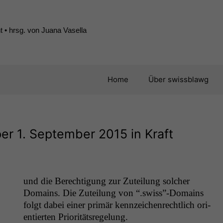
 • hrsg. von Juana Vasella
Home
Über swissblawg
er 1. September 2015 in Kraft
und die Berech­ti­gung zur Zuteilung solch­er
en­tierten Prioritätsregelung.