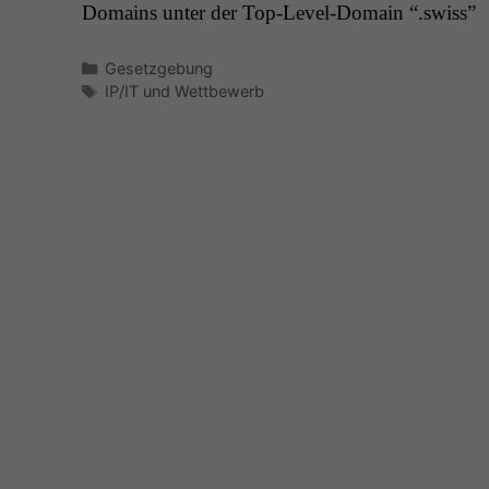
Domains unter der Top-Lev­el-Domain “.swiss”
Kategorien
Gesetzgebung
Schlagwörter
IP/IT und Wettbewerb