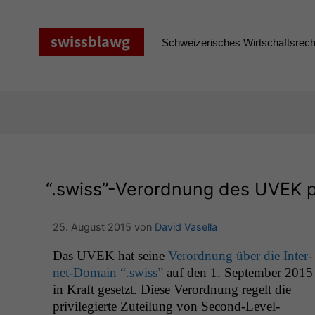
Zum
Inhalt
springen
Schweizerisches Wirtschaftsrecht
“
.swiss”-Verordnung des
UVEK
p
25. August 2015
von
David Vasella
Das
UVEK
hat seine
Verord­nung über die Inter­
net-Domain “.swiss”
auf den 1. Sep­tem­ber 2015
Domains. Die Zuteilung von “.swiss”-Domains
in Kraft geset­zt. Diese Verord­nung regelt die
fol­gt dabei ein­er primär kennze­ichen­rechtlich ori­
priv­i­legierte Zuteilung von Sec­ond-Lev­el-