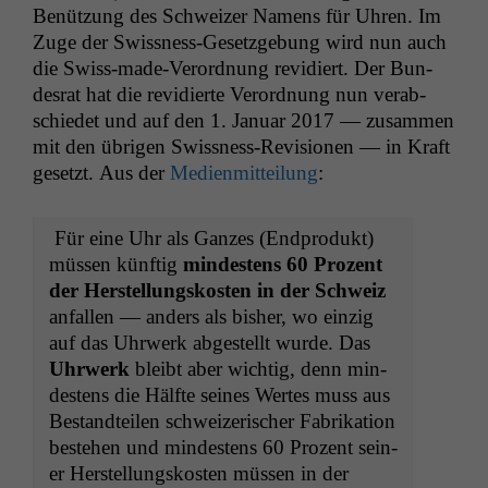
Benützung des Schweiz­er Namens für Uhren. Im
Zuge der Swiss­ness-Geset­zge­bung wird nun auch
die Swiss-made-Verord­nung rev­i­diert. Der Bun­
desrat hat die rev­i­dierte Verord­nung nun ver­ab­
schiedet und auf den 1. Jan­u­ar 2017 — zusam­men
mit den übri­gen Swiss­ness-Revi­sio­nen — in Kraft
geset­zt. Aus der
Medi­en­mit­teilung
:
Für eine Uhr als Ganzes (End­pro­dukt)
müssen kün­ftig
min­destens 60 Prozent
der Her­stel­lungskosten in der Schweiz
anfall­en — anders als bish­er, wo einzig
auf das Uhrw­erk abgestellt wurde. Das
Uhrw­erk
bleibt aber wichtig, denn min­
destens die Hälfte seines Wertes muss aus
Bestandteilen schweiz­erisch­er Fab­rika­tion
beste­hen und min­destens 60 Prozent sein­
er Her­stel­lungskosten müssen in der