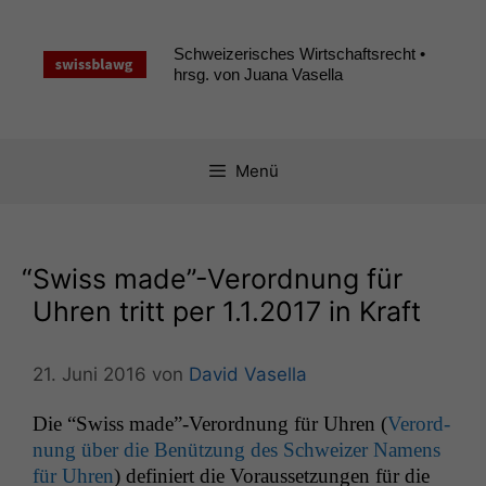
Zum
Inhalt
Schweizerisches Wirtschaftsrecht •
springen
hrsg. von Juana Vasella
Menü
“
Swiss made”-Verordnung für
Uhren tritt per 1.1.2017 in Kraft
21. Juni 2016
von
David Vasella
Die “Swiss made”-Verordnung für Uhren (
Verord­
nung über die Benützung des Schweiz­er Namens
für Uhren
) definiert die Voraus­set­zun­gen für die