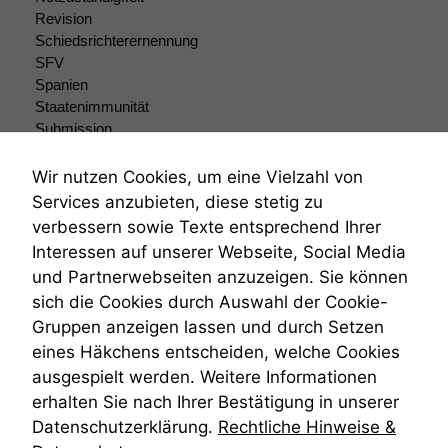
dieser Website
Revision
sind optional.
Schiedsrichterernennung
Wenn Sie
SFV
diese Option
Spanien
deaktivieren,
Staatenimmunität
kann die
Submission
Website nicht
Submissionsrecht
zu 100%
Teilungsklage
funktionieren.
Wir nutzen Cookies, um eine Vielzahl von
Venezuela
Services anzubieten, diese stetig zu
VRK
verbessern sowie Texte entsprechend Ihrer
Wiederherstellungsanordnung
Marketing
Interessen auf unserer Webseite, Social Media
Zivilprozessordnung
Wir speichern
und Partnerwebseiten anzuzeigen. Sie können
ZPO
anonyme Daten ab,
sich die Cookies durch Auswahl der Cookie-
um interne
Zustellfiktion
marketingtechnische
Gruppen anzeigen lassen und durch Setzen
Zuständigkeit
Auswertungen
Öffentliches Personalrecht
eines Häkchens entscheiden, welche Cookies
durchführen zu
Öffentlichkeitsprinzip
ausgespielt werden. Weitere Informationen
können. Diese helfen
erhalten Sie nach Ihrer Bestätigung in unserer
uns, unsere Website
zu verbessern.
Datenschutzerklärung.
Rechtliche Hinweise &