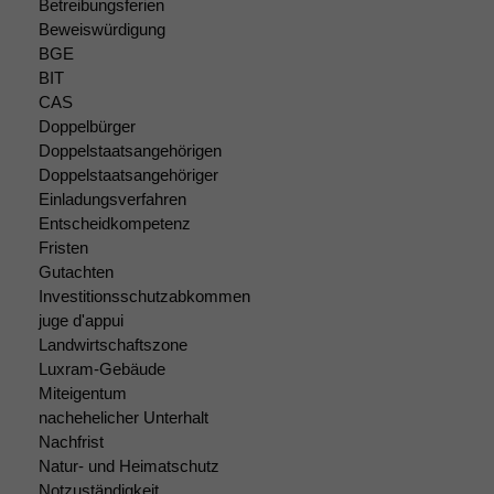
braucht sie,
Betreibungsferien
damit die
Beweiswürdigung
Website
BGE
korrekt
BIT
angezeigt
CAS
werden kann.
Doppelbürger
Doppelstaatsangehörigen
Doppelstaatsangehöriger
Statistiken
Einladungsverfahren
Um unsere
Entscheidkompetenz
Website zu
Fristen
verbessern,
Gutachten
zeichnen
Investitionsschutzabkommen
wir
juge d'appui
anonyme
Landwirtschaftszone
statistische
Daten auf.
Luxram-Gebäude
Miteigentum
nachehelicher Unterhalt
Nachfrist
Funktionalität
Einige
Natur- und Heimatschutz
Funktionen auf
Notzuständigkeit