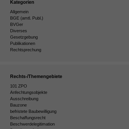
Kategorien
Allgemein
BGE
(amtl. Publ.)
BVGer
Diverses
Gesetzgebung
Publikationen
Rechtsprechung
Rechts-/Themengebiete
101 ZPO
Anfechtungsobjekte
Notwendige
Ausschreibung
Cookies
Bauzone
Diese
befristete Baubewilligung
Cookies sind
Beschaffungsrecht
nicht
Beschwerdelegitimation
optional, es