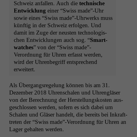
Schweiz anfall­en. Auch die
tech­nis­che
Entwick­lung
ein­er “Swiss made”-Uhr
sowie eines “Swiss made”-Uhrwerks muss
kün­ftig in der Schweiz erfol­gen. Und
damit im Zuge der neusten tech­nol­o­gis­
chen Entwick­lun­gen auch sog. “
Smart­
watch­es
” von der “Swiss made”-
Verordnung für Uhren erfasst wer­den,
wird der Uhren­be­griff entsprechend
erweitert.
Als Über­gangsregelung kön­nen bis am 31.
Dezem­ber 2018 Uhren­schalen und Uhrengläs­er
von der Berech­nung der Her­stel­lungskosten aus­
geschlossen wer­den, sofern es sich dabei um
Schalen und Gläs­er han­delt, die bere­its bei Inkraft­
treten der “Swiss made”-Verordnung für Uhren an
Lager gehal­ten werden.