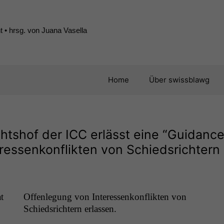
 • hrsg. von Juana Vasella
Home
Über swissblawg
chtshof der
ICC
erlässt eine “Guidanc
ressenkonflikten von Schiedsrichtern
t
Offen­le­gung von Inter­essenkon­flik­ten von
Schied­srichtern erlassen.