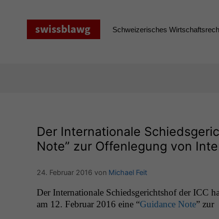
Zum
Inhalt
springen
Schweizerisches Wirtschaftsrecht
Der Internationale Schiedsgeri
Note” zur Offenlegung von Inte
24. Februar 2016
von
Michael Feit
Der Inter­na­tionale Schieds­gericht­shof der
ICC
ha
am 12. Feb­ru­ar 2016 eine “
Guid­ance Note
” zur