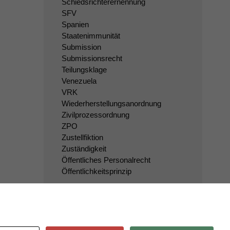
Schiedsrichterernennung
SFV
Spanien
Staatenimmunität
Submission
Submissionsrecht
Teilungsklage
Venezuela
VRK
Wiederherstellungsanordnung
Zivilprozessordnung
ZPO
Zustellfiktion
Zuständigkeit
Öffentliches Personalrecht
Öffentlichkeitsprinzip