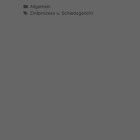
Kategorien
Allgemein
Schlagwörter
Zivilprozess u. Schiedsgericht