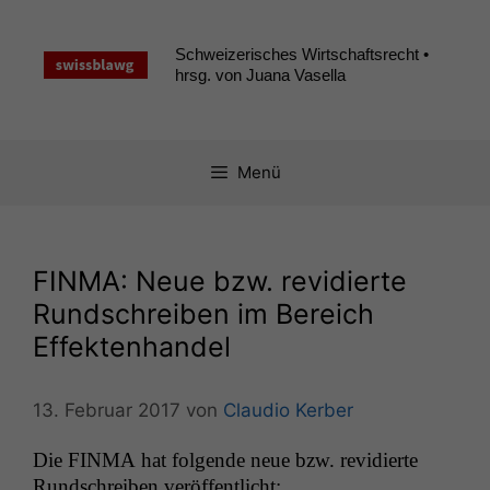
Zum
Inhalt
Schweizerisches Wirtschaftsrecht •
springen
hrsg. von Juana Vasella
Menü
FINMA
: Neue bzw. revidierte
Rundschreiben im Bereich
Effektenhandel
13. Februar 2017
von
Claudio Kerber
Die
FINMA
hat fol­gende neue bzw. rev­i­dierte
Rund­schreiben veröffentlicht: