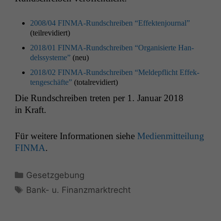
2008/04 FIN­MA-Rund­schreiben “Effek­ten­jour­nal”
(teil­re­v­i­diert)
2018/01 FIN­MA-Rund­schreiben “Organ­isierte Han­
delssys­teme”
(neu)
2018/02 FIN­MA-Rund­schreiben “Meldepflicht Effek­
tengeschäfte”
(total­re­v­i­diert)
Die Rund­schreiben treten per 1. Jan­u­ar 2018
in Kraft.
Für weit­ere Infor­ma­tio­nen siehe
Medi­en­mit­teilung
FINMA
.
Kategorien
Gesetzgebung
Schlagwörter
Bank- u. Finanzmarktrecht