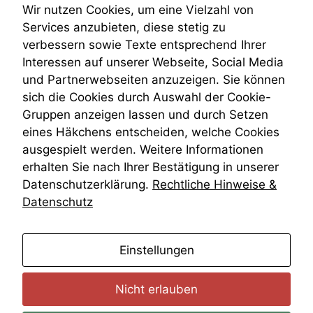
statistische
Teilungsklage
Wir nutzen Cookies, um eine Vielzahl von
Daten auf.
Venezuela
Services anzubieten, diese stetig zu
VRK
verbessern sowie Texte entsprechend Ihrer
Wiederherstellungsanordnung
Interessen auf unserer Webseite, Social Media
Funktionalität
Zivilprozessordnung
und Partnerwebseiten anzuzeigen. Sie können
Einige
ZPO
Funktionen auf
sich die Cookies durch Auswahl der Cookie-
Zustellfiktion
dieser Website
Gruppen anzeigen lassen und durch Setzen
Zuständigkeit
sind optional.
Öffentliches Personalrecht
eines Häkchens entscheiden, welche Cookies
Wenn Sie
Öffentlichkeitsprinzip
ausgespielt werden. Weitere Informationen
diese Option
deaktivieren,
erhalten Sie nach Ihrer Bestätigung in unserer
kann die
Datenschutzerklärung.
Rechtliche Hinweise &
Website nicht
Datenschutz
zu 100%
funktionieren.
anmelden
Einstellungen
Marketing
Wir speichern
Nicht erlauben
anonyme Daten ab,
um interne