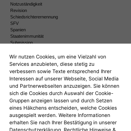
Notzuständigkeit
verbessern,
Revision
zeichnen
wir
Schiedsrichterernennung
anonyme
SFV
statistische
Spanien
Daten auf.
Staatenimmunität
Submission
Submissionsrecht
Funktionalität
Teilungsklage
Wir nutzen Cookies, um eine Vielzahl von
Einige
Venezuela
Services anzubieten, diese stetig zu
Funktionen auf
VRK
verbessern sowie Texte entsprechend Ihrer
dieser Website
Wiederherstellungsanordnung
sind optional.
Interessen auf unserer Webseite, Social Media
Zivilprozessordnung
Wenn Sie
und Partnerwebseiten anzuzeigen. Sie können
ZPO
diese Option
sich die Cookies durch Auswahl der Cookie-
Zustellfiktion
deaktivieren,
Gruppen anzeigen lassen und durch Setzen
Zuständigkeit
kann die
Öffentliches Personalrecht
Website nicht
eines Häkchens entscheiden, welche Cookies
zu 100%
Öffentlichkeitsprinzip
ausgespielt werden. Weitere Informationen
funktionieren.
erhalten Sie nach Ihrer Bestätigung in unserer
Datenschutzerklärung.
Rechtliche Hinweise &