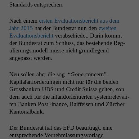
Stan­dards entsprechen.
Nach einem
ersten Eval­u­a­tions­bericht aus dem
Jahr 2015
hat der Bun­desrat nun den
zweit­en
Eval­u­a­tions­bericht
ver­ab­schiedet. Darin kommt
der Bun­desrat zum Schluss, das beste­hende Reg­
ulierungsmod­ell müsse nicht grundle­gend
angepasst werden.
Neu sollen aber die sog. “
Gone
-concern”-
Kapitalanforderungen nicht nur für die bei­den
Gross­banken
UBS
und Cred­it Suisse gel­ten, son­
dern auch für die inlan­dori­en­tierten sys­tem­rel­e­van­
ten Banken Post­Fi­nance, Raif­feisen und Zürcher
Kantonalbank.
Der Bun­desrat hat das
EFD
beauf­tragt, eine
entsprechende Vernehm­las­sungsvor­lage