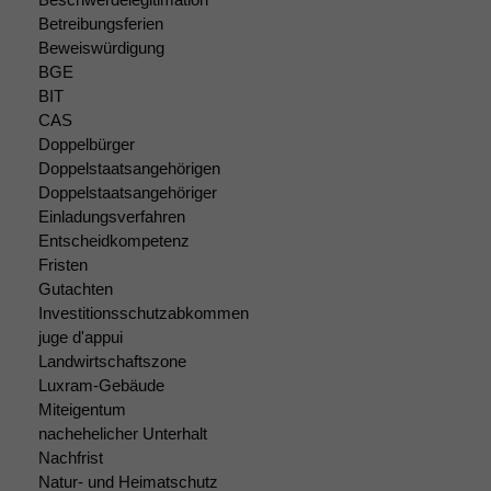
Betreibungsferien
Beweiswürdigung
BGE
BIT
CAS
Notwendige
Doppelbürger
Cookies
Doppelstaatsangehörigen
Diese
Doppelstaatsangehöriger
Cookies sind
nicht
Einladungsverfahren
optional, es
Entscheidkompetenz
braucht sie,
Fristen
damit die
Gutachten
Website
Investitionsschutzabkommen
korrekt
juge d'appui
angezeigt
Landwirtschaftszone
werden kann.
Luxram-Gebäude
Miteigentum
nachehelicher Unterhalt
Statistiken
Nachfrist
Um unsere
Natur- und Heimatschutz
Website zu