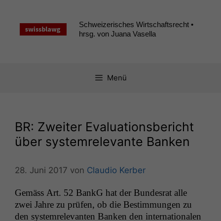
Zum
Inhalt
Schweizerisches Wirtschaftsrecht •
springen
hrsg. von Juana Vasella
Menü
BR
: Zweiter Evaluationsbericht
über systemrelevante Banken
28. Juni 2017
von
Claudio Kerber
Gemäss Art. 52 BankG hat der Bun­desrat alle
zwei Jahre zu prüfen, ob die Bes­tim­mungen zu
den sys­tem­rel­e­van­ten Banken den inter­na­tionalen