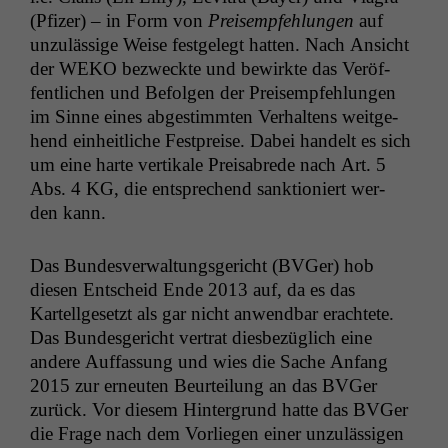
(Pfiz­er) – in Form von
Preisempfehlun­gen
auf
unzuläs­sige Weise fest­gelegt hat­ten. Nach Ansicht
der
WEKO
bezweck­te und bewirk­te das Veröf­
fentlichen und Befol­gen der Preisempfehlun­gen
im Sinne eines abges­timmten Ver­hal­tens weit­ge­
hend ein­heitliche Fest­preise. Dabei han­delt es sich
um eine harte ver­tikale Preisabrede nach Art. 5
Abs. 4
KG
, die entsprechend sank­tion­iert wer­
den kann.
Das Bun­desver­wal­tungs­gericht (BVGer) hob
diesen Entscheid Ende 2013 auf, da es das
Kartellge­set­zt als gar nicht anwend­bar erachtete.
Das Bun­des­gericht ver­trat dies­bezüglich eine
andere Auf­fas­sung und wies die Sache Anfang
2015 zur erneuten Beurteilung an das BVGer
zurück. Vor diesem Hin­ter­grund hat­te das BVGer
die Frage nach dem Vor­liegen ein­er unzuläs­si­gen