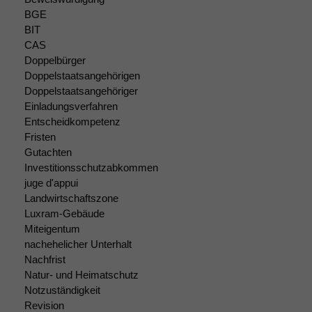
dieser Website
sind optional.
BGE
Wenn Sie
BIT
diese Option
CAS
deaktivieren,
Doppelbürger
kann die
Doppelstaatsangehörigen
Website nicht
Doppelstaatsangehöriger
zu 100%
Einladungsverfahren
funktionieren.
Entscheidkompetenz
Fristen
Gutachten
Marketing
Investitionsschutzabkommen
Wir speichern
juge d'appui
anonyme Daten ab,
Landwirtschaftszone
um interne
Luxram-Gebäude
marketingtechnische
Miteigentum
Auswertungen
durchführen zu
nachehelicher Unterhalt
können. Diese helfen
Nachfrist
uns, unsere Website
Natur- und Heimatschutz
zu verbessern.
Notzuständigkeit
Revision