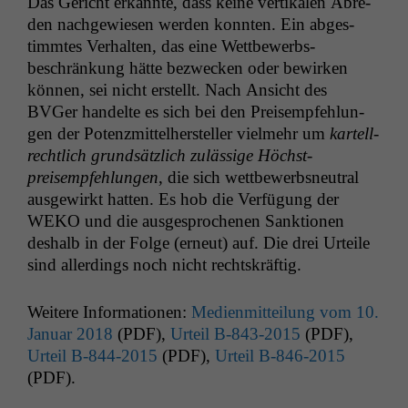
Das Gericht erkan­nte, dass keine ver­tikalen Abre­
den nachgewiesen wer­den kon­nten. Ein abges­
timmtes Ver­hal­ten, das eine Wet­tbe­werb­s­
beschränkung hätte bezweck­en oder bewirken
kön­nen, sei nicht erstellt. Nach Ansicht des
BVGer han­delte es sich bei den Preisempfehlun­
gen der Potenzmit­tel­her­steller vielmehr um
kartell­
rechtlich grund­sät­zlich zuläs­sige Höch­st­
preisempfehlun­gen
, die sich wet­tbe­werb­sneu­tral
aus­gewirkt hat­ten. Es hob die Ver­fü­gung der
WEKO
und die aus­ge­sproch­enen Sank­tio­nen
deshalb in der Folge (erneut) auf. Die drei Urteile
sind allerd­ings noch nicht rechtskräftig.
Weit­ere Infor­ma­tio­nen:
Medi­en­mit­teilung vom 10.
Jan­u­ar 2018
(
PDF
),
Urteil B‑843‑2015
(
PDF
),
Urteil B‑844‑2015
(
PDF
),
Urteil B‑846‑2015
(
PDF
).