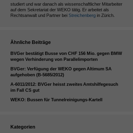
studiert und war danach als wissenschaftlicher Mitarbeiter
auf dem Sekretariat der WEKO tätig. Er arbeitet als
Rechtsanwalt und Partner bei
Streichenberg
in Zürich.
Ähnliche Beiträge
BVGer bestätigt Busse von
CHF
156 Mio. gegen
BMW
wegen Verhinderung von Parallelimporten
BVGer: Verfügung der
WEKO
gegen Altimum
SA
aufgehoben (B‑5685/2012)
A‑6011/2012: BVGer heisst zweites Amtshilfegesuch
im Fall
CS
gut
Notwendige
WEKO
: Bussen für Tunnelreinigungs-Kartell
Cookies
Diese
Cookies sind
nicht
optional, es
Kategorien
braucht sie,