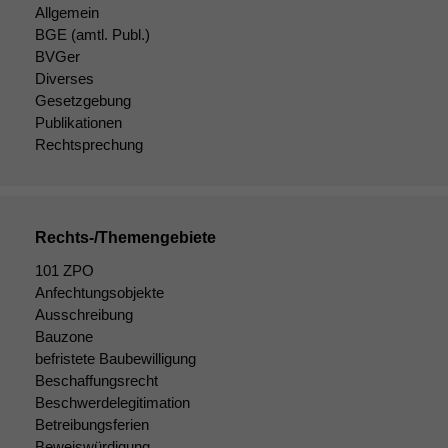
damit die
Allgemein
Website
BGE
(amtl. Publ.)
korrekt
BVGer
angezeigt
Diverses
werden kann.
Gesetzgebung
Publikationen
Rechtsprechung
Statistiken
Um unsere
Website zu
verbessern,
Rechts-/Themengebiete
zeichnen
wir
101 ZPO
anonyme
Anfechtungsobjekte
statistische
Ausschreibung
Daten auf.
Bauzone
befristete Baubewilligung
Beschaffungsrecht
Funktionalität
Beschwerdelegitimation
Einige
Betreibungsferien
Funktionen auf
Beweiswürdigung