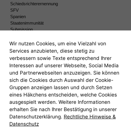
Schiedsrichterernennung
SFV
Spanien
Staatenimmunität
Submission
Submissionsrecht
Teilungsklage
Wir nutzen Cookies, um eine Vielzahl von
Venezuela
Services anzubieten, diese stetig zu
VRK
verbessern sowie Texte entsprechend Ihrer
Wiederherstellungsanordnung
Interessen auf unserer Webseite, Social Media
Zivilprozessordnung
und Partnerwebseiten anzuzeigen. Sie können
ZPO
sich die Cookies durch Auswahl der Cookie-
Zustellfiktion
Gruppen anzeigen lassen und durch Setzen
Zuständigkeit
Öffentliches Personalrecht
eines Häkchens entscheiden, welche Cookies
Öffentlichkeitsprinzip
ausgespielt werden. Weitere Informationen
erhalten Sie nach Ihrer Bestätigung in unserer
Datenschutzerklärung.
Rechtliche Hinweise &
Datenschutz