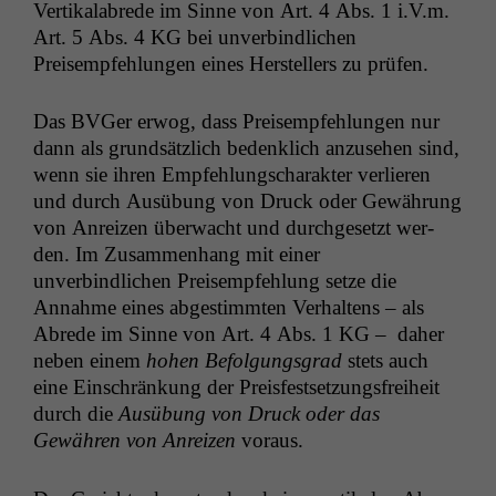
Ver­tikal­abrede im Sinne von Art. 4 Abs. 1 i.V.m.
Art. 5 Abs. 4
KG
bei unverbindlichen
Preisempfehlun­gen eines Her­stellers zu prüfen.
Das BVGer erwog, dass Preisempfehlun­gen nur
dann als grund­sät­zlich beden­klich anzuse­hen sind,
wenn sie ihren Empfehlungscharak­ter ver­lieren
und durch Ausübung von Druck oder Gewährung
von Anreizen überwacht und durchge­set­zt wer­
den. Im Zusam­men­hang mit ein­er
unverbindlichen Preisempfehlung set­ze die
Annahme eines abges­timmten Ver­hal­tens – als
Abrede im Sinne von Art. 4 Abs. 1
KG
– daher
neben einem
hohen Befol­gungs­grad
stets auch
eine Ein­schränkung der Pre­is­fest­set­zungs­frei­heit
durch die
Ausübung von Druck oder das
Gewähren von Anreizen
voraus.