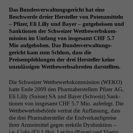
Das Bun­desver­wal­tungs­gericht hat eine
Beschw­erde dreier Her­steller von Potenzmit­teln
– Pfiz­er, Eli Lil­ly und Bay­er – gut­ge­heis­sen und
Sank­tio­nen der Schweiz­er Wet­tbe­werb­skom­
mis­sion im Umfang von ins­ge­samt
CHF
5.7
Mio aufge­hoben. Das Bun­desver­wal­tungs­
gericht kam zum Schluss, dass die
Preisempfehlun­gen der drei Her­steller keine
unzuläs­si­gen Wet­tbe­werb­sabre­den darstellten.
Die Schweiz­er Wet­tbe­werb­skom­mis­sion (
WEKO
)
hat­te Ende 2009 den Pharma­her­stellern Pfiz­er
AG
,
Eli Lil­ly (Suisse)
SA
und Bay­er (Schweiz) Sank­
tio­nen von ins­ge­samt
CHF
5.7 Mio. aufer­legt. Die
Wet­tbe­werb­s­be­hörde ver­trat die Auf­fas­sung, dass
die drei Pharma­her­steller die End­verkauf­spreise
ihrer Arzneimit­tel gegen erek­tile Dys­funk­tion –
i.e. Cialis (Eli Lil­ly), Lev­i­t­ra (Bay­er) und Via­gra