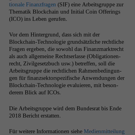
tionale Finanzfra­gen
(
SIF
) eine Arbeits­gruppe zur
The­matik Blockchain und Ini­tial Coin Offer­ings
(
ICO
) ins Leben gerufen.
Vor dem Hin­ter­grund, dass sich mit der
Blockchain-Tech­nolo­gie grund­sät­zliche rechtliche
Fra­gen ergeben, die sowohl das Finanz­mark­trecht
als auch all­ge­meine Recht­ser­lasse (Oblig­a­tio­nen­
recht, Zivilge­set­zbuch usw.) betr­e­f­fen, soll die
Arbeits­gruppe die rechtlichen Rah­menbe­din­gun­
gen für finanzsek­tor­spez­i­fis­che Anwen­dun­gen der
Blockchain-Tech­nolo­gie evaluieren, mit beson­
derem Blick auf ICOs.
Die Arbeits­gruppe wird dem Bun­desrat bis Ende
2018 Bericht erstatten.
Für weit­ere Infor­ma­tio­nen siehe
Medi­en­mit­teilung