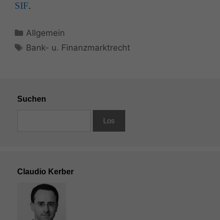
SIF
.
Kategorien
Allgemein
Schlagwörter
Bank- u. Finanzmarktrecht
Suchen
Claudio Kerber