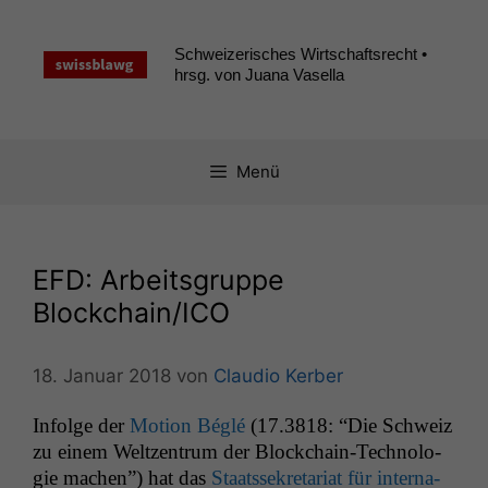
Zum
Inhalt
Schweizerisches Wirtschaftsrecht •
springen
hrsg. von Juana Vasella
Menü
EFD
: Arbeitsgruppe
Blockchain/
ICO
18. Januar 2018
von
Claudio Kerber
Infolge der
Motion Béglé
(17.3818: “Die Schweiz
zu einem Weltzen­trum der Blockchain-Tech­nolo­
gie machen”) hat das
Staatssekre­tari­at für inter­na­