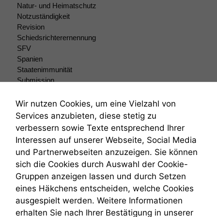
Website zu
Natur- und Heimatschutz
verbessern,
Notzuständigkeit
zeichnen
Revision
wir
Schiedsrichterernennung
anonyme
SFV
statistische
Spanien
Daten auf.
Staatenimmunität
Submission
Submissionsrecht
Funktionalität
Teilungsklage
Wir nutzen Cookies, um eine Vielzahl von
Einige
Venezuela
Funktionen auf
Services anzubieten, diese stetig zu
VRK
dieser Website
verbessern sowie Texte entsprechend Ihrer
Wiederherstellungsanordnung
sind optional.
Interessen auf unserer Webseite, Social Media
Wenn Sie
Zivilprozessordnung
und Partnerwebseiten anzuzeigen. Sie können
diese Option
ZPO
deaktivieren,
sich die Cookies durch Auswahl der Cookie-
Zustellfiktion
kann die
Gruppen anzeigen lassen und durch Setzen
Zuständigkeit
Website nicht
Öffentliches Personalrecht
eines Häkchens entscheiden, welche Cookies
zu 100%
Öffentlichkeitsprinzip
ausgespielt werden. Weitere Informationen
funktionieren.
erhalten Sie nach Ihrer Bestätigung in unserer