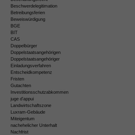
Beschwerdelegitimation
Betreibungsferien
Beweiswürdigung
BGE
BIT
Notwendige
CAS
Cookies
Doppelbürger
Diese
Doppelstaatsangehörigen
Cookies sind
Doppelstaatsangehöriger
nicht
Einladungsverfahren
optional, es
Entscheidkompetenz
braucht sie,
Fristen
damit die
Gutachten
Website
Investitionsschutzabkommen
korrekt
angezeigt
juge d'appui
werden kann.
Landwirtschaftszone
Luxram-Gebäude
Miteigentum
Statistiken
nachehelicher Unterhalt
Um unsere
Nachfrist