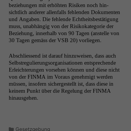
beziehun­gen mit erhöht­en Risiken noch hin­
sichtlich ander­er allen­falls fehlen­den Doku­menten
und Angaben. Die fehlende Echtheits­bestä­ti­gung
muss, unab­hängig von der Risikokat­e­gorie der
Beziehung, inner­halb von 90 Tagen (anstelle von
30 Tagen gemäss der
VSB
20) vorliegen.
Abschliessend ist darauf hinzuweisen, dass auch
Selb­streg­ulierung­sor­gan­i­sa­tio­nen entsprechende
Erle­ichterun­gen vorse­hen kön­nen und diese nicht
von der
FINMA
im Voraus genehmigt wer­den
müssen, insofern sichergestellt ist, dass diese in
keinem Punkt über die Regelung der
FINMA
hinausgehen.
Kategorien
Gesetzgebung