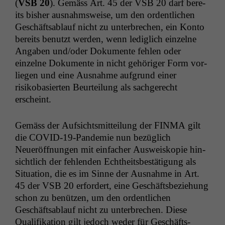
(
VSB
20
). Gemäss Art. 45 der
VSB
20 darf bere­
its bish­er aus­nahm­sweise, um den ordentlichen
Geschäftsablauf nicht zu unter­brechen, ein Kon­to
bere­its benutzt wer­den, wenn lediglich einzelne
Angaben und/oder Doku­mente fehlen oder
einzelne Doku­mente in nicht gehöriger Form vor­
liegen und eine Aus­nahme auf­grund ein­er
risikobasierten Beurteilung als sachgerecht
erscheint.
Gemäss der Auf­sichtsmit­teilung der
FINMA
gilt
die COVID-19-Pan­demie nun bezüglich
Neueröff­nun­gen mit ein­fach­er Ausweiskopie hin­
sichtlich der fehlen­den Echtheits­bestä­ti­gung als
Sit­u­a­tion, die es im Sinne der Aus­nahme in Art.
45 der
VSB
20 erfordert, eine Geschäfts­beziehung
schon zu benützen, um den ordentlichen
Geschäftsablauf nicht zu unter­brechen. Diese
Qual­i­fika­tion gilt jedoch wed­er für Geschäfts­