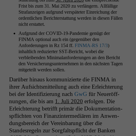
Frist bis zum 31. Mai 2020 zu ver­längern. Allfäl­lige
Strafanzeigen auf­grund ver­späteter Ein­re­ichung der
ordentlichen Berichter­stat­tung wer­den in diesen Fällen
nicht erstattet.
Auf­grund der COVID-19-Pan­demie genügt der
FINMA
option­al auch ein (gegenüber den
Anforderun­gen in Rz 154 ff.
FINMA-RS
17/3
)
inhaltlich reduziert­er SST-Bericht, wobei die
verbleiben­den Min­i­malan­forderun­gen an den Bericht
den Ver­sicherung­sun­ternehmen in den näch­sten Tagen
mit­geteilt wer­den sollen.
Darüber hin­aus kom­mu­nizierte die
FINMA
in
ihrer Auf­sichtsmit­teilung auch eine Erle­ichterung
bei der Iden­ti­fizierung nach
GwG
für Neueröff­
nun­gen, die bis am
1. Juli 2020
erfol­gen. Die
Erle­ichterung bet­rifft primär die Doku­men­ta­tion­
spflicht­en von Finanz­in­ter­mediären im Anwen­
dungs­bere­ich der Vere­in­barung über die
Standesregeln zur Sorgfalt­spflicht der Banken