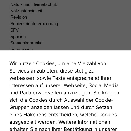
Natur- und Heimatschutz
Notzuständigkeit
Revision
Schiedsrichterernennung
SFV
Spanien
Staatenimmunität
Submission
Submissionsrecht
Teilungsklage
Wir nutzen Cookies, um eine Vielzahl von
Venezuela
Services anzubieten, diese stetig zu
VRK
verbessern sowie Texte entsprechend Ihrer
Wiederherstellungsanordnung
Interessen auf unserer Webseite, Social Media
Zivilprozessordnung
und Partnerwebseiten anzuzeigen. Sie können
ZPO
sich die Cookies durch Auswahl der Cookie-
Zustellfiktion
Gruppen anzeigen lassen und durch Setzen
Zuständigkeit
Öffentliches Personalrecht
eines Häkchens entscheiden, welche Cookies
Öffentlichkeitsprinzip
ausgespielt werden. Weitere Informationen
erhalten Sie nach Ihrer Bestätigung in unserer