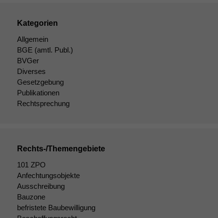
optional, es
braucht sie,
damit die
Kategorien
Website
Allgemein
korrekt
BGE
(amtl. Publ.)
angezeigt
werden kann.
BVGer
Diverses
Gesetzgebung
Publikationen
Statistiken
Rechtsprechung
Um unsere
Website zu
verbessern,
zeichnen
wir
Rechts-/Themengebiete
anonyme
statistische
101 ZPO
Daten auf.
Anfechtungsobjekte
Ausschreibung
Bauzone
Funktionalität
befristete Baubewilligung
Einige