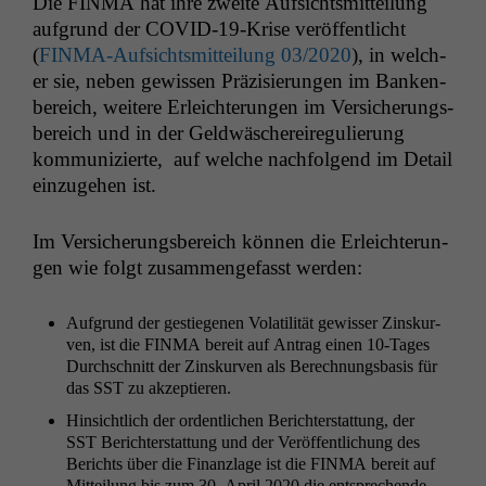
Die
FINMA
hat ihre zweite Auf­sichtsmit­teilung
auf­grund der COVID-19-Krise veröf­fentlicht
(
FIN­MA-Auf­sichtsmit­teilung 03/2020
), in welch­
er sie, neben gewis­sen Präzisierun­gen im Banken­
bere­ich, weit­ere Erle­ichterun­gen im Ver­sicherungs­
bere­ich und in der Geld­wäschereireg­ulierung
kom­mu­nizierte, auf welche nach­fol­gend im Detail
einzuge­hen ist.
Im Ver­sicherungs­bere­ich kön­nen die Erle­ichterun­
gen wie fol­gt zusam­menge­fasst werden:
Auf­grund der gestiege­nen Volatil­ität gewiss­er Zin­skur­
ven, ist die
FINMA
bere­it auf Antrag einen 10-Tages
Durch­schnitt der Zin­skur­ven als Berech­nungs­ba­sis für
das
SST
zu akzeptieren.
Hin­sichtlich der ordentlichen Berichter­stat­tung, der
SST
Berichter­stat­tung und der Veröf­fentlichung des
Berichts über die Finan­zlage ist die
FINMA
bere­it auf
Mit­teilung bis zum
30. April 2020
die entsprechende