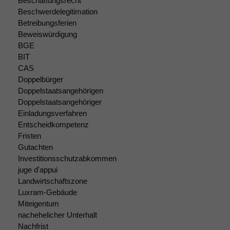
Beschaffungsrecht
Funktionen auf
Beschwerdelegitimation
dieser Website
Betreibungsferien
sind optional.
Beweiswürdigung
Wenn Sie
BGE
diese Option
BIT
deaktivieren,
CAS
kann die
Website nicht
Doppelbürger
zu 100%
Doppelstaatsangehörigen
funktionieren.
Doppelstaatsangehöriger
Einladungsverfahren
Entscheidkompetenz
Marketing
Fristen
Wir speichern
Gutachten
anonyme Daten ab,
Investitionsschutzabkommen
um interne
juge d'appui
marketingtechnische
Landwirtschaftszone
Auswertungen
Luxram-Gebäude
durchführen zu
Miteigentum
können. Diese helfen
nachehelicher Unterhalt
uns, unsere Website
Nachfrist
zu verbessern.