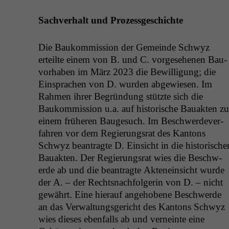
Sachver­halt und Prozessgeschichte
Die Baukom­mis­sion der Gemeinde Schwyz
erteilte einem von B. und C. vorge­se­henen Bau­
vorhaben im März 2023 die Bewil­li­gung; die
Ein­sprachen von D. wur­den abgewiesen. Im
Rah­men ihrer Begrün­dung stützte sich die
Baukom­mis­sion u.a. auf his­torische Bauak­ten zu
einem früheren Bauge­such. Im Beschw­erde­v­er­
fahren vor dem Regierungsrat des Kan­tons
Schwyz beantragte D. Ein­sicht in die his­torische
Bauak­ten. Der Regierungsrat wies die Beschw­
erde ab und die beantragte Aktenein­sicht wurde
der A. – der Recht­snach­fol­gerin von D. – nicht
gewährt. Eine hier­auf ange­hobene Beschw­erde
an das Ver­wal­tungs­gericht des Kan­tons Schwyz
wies dieses eben­falls ab und verneinte eine