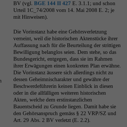
BV
(vgl.
BGE
144
II
427
E. 3.1.1; und schon
Urteil
1C_74
/2008 vom 14. Mai 2008 E. 2; je
mit Hinweisen).
Die Vorin­stanz habe eine Gehörsver­let­zung
verneint, weil die his­torischen Akten­stücke ihrer
Auf­fas­sung nach für die Beurteilung der strit­ti­gen
Bewil­li­gung belan­g­los seien. Dem ste­he, so das
Bun­des­gericht, ent­ge­gen, dass sie im Rah­men
ihrer Erwä­gun­gen einen konkreten Plan erwähne.
Die Vorin­stanz äussere sich allerd­ings nicht zu
dessen Geheimnis­charak­ter und gewähre der
n
Beschw­erde­führerin keinen Ein­blick in diesen
oder in die allfäl­li­gen weit­eren his­torischen
Akten, welche dem erstin­stan­zlichen
Bauentscheid zu Grunde liegen. Damit habe sie
den Gehör­sanspruch gemäss § 22
VRP
/
SZ
und
Art. 29 Abs. 2
BV
ver­let­zt (E. 2.2).