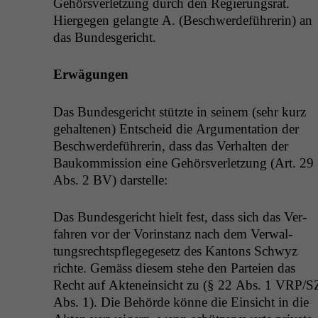
Gehörsver­let­zung durch den Regierungsrat.
Hierge­gen gelangte A. (Beschw­erde­führerin) an
das Bundesgericht.
Erwä­gun­gen
Das Bun­des­gericht stützte in seinem (sehr kurz
gehal­te­nen) Entscheid die Argu­men­ta­tion der
Beschw­erde­führerin, dass das Ver­hal­ten der
Baukom­mis­sion eine Gehörsver­let­zung (Art. 29
Abs. 2
BV
) darstelle:
Das Bun­des­gericht hielt fest, dass sich das Ver­
fahren vor der Vorin­stanz nach dem Ver­wal­
tungsrecht­spflegege­setz des Kan­tons Schwyz
richte. Gemäss diesem ste­he den Parteien das
Recht auf Aktenein­sicht zu (§ 22 Abs. 1
VRP
/
S
Abs. 1). Die Behörde könne die Ein­sicht in die