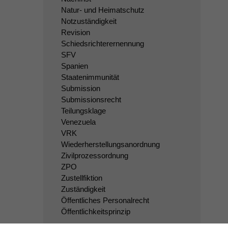
Natur- und Heimatschutz
Notzuständigkeit
Revision
Schiedsrichterernennung
SFV
Spanien
Staatenimmunität
Submission
Submissionsrecht
Teilungsklage
Venezuela
VRK
Wiederherstellungsanordnung
Zivilprozessordnung
ZPO
Zustellfiktion
Zuständigkeit
Öffentliches Personalrecht
Öffentlichkeitsprinzip