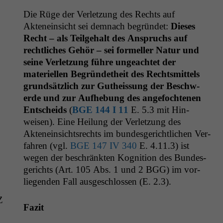
Die Rüge der Ver­let­zung des Rechts auf
Aktenein­sicht sei dem­nach begrün­det:
Dieses
Recht – als Teil­ge­halt des Anspruchs auf
rechtlich­es Gehör – sei formeller Natur und
seine Ver­let­zung führe ungeachtet der
materiellen Begrün­de­theit des Rechtsmit­tels
grund­sät­zlich zur Gutheis­sung der Beschw­
erde und zur Aufhe­bung des ange­focht­e­nen
Entschei­ds
(
BGE
144 I 11
E. 5.3 mit Hin­
weisen). Eine Heilung der Ver­let­zung des
Aktenein­sicht­srechts im bun­des­gerichtlichen Ver­
fahren (vgl.
BGE
147
IV
340
E. 4.11.3) ist
wegen der beschränk­ten Kog­ni­tion des Bun­des­
gerichts (Art. 105 Abs. 1 und 2
BGG
) im vor­
liegen­den Fall aus­geschlossen (E. 2.3).
Z
Faz­it