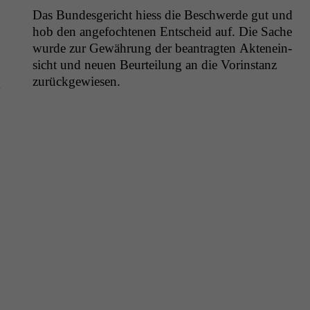
Das Bun­des­gericht hiess die Beschw­erde gut und
hob den ange­focht­e­nen Entscheid auf. Die Sache
wurde zur Gewährung der beantragten Aktenein­
sicht und neuen Beurteilung an die Vorin­stanz
zurückgewiesen.
n