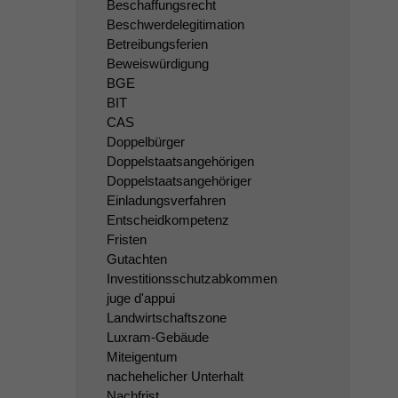
Beschaffungsrecht
Beschwerdelegitimation
Betreibungsferien
Beweiswürdigung
BGE
BIT
CAS
Doppelbürger
Doppelstaatsangehörigen
Doppelstaatsangehöriger
Einladungsverfahren
Entscheidkompetenz
Fristen
Gutachten
Investitionsschutzabkommen
juge d'appui
Landwirtschaftszone
Luxram-Gebäude
Miteigentum
nachehelicher Unterhalt
Nachfrist