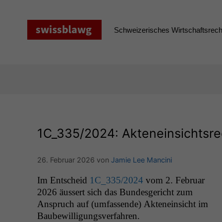
Zum
Inhalt
springen
Schweizerisches Wirtschaftsrecht
1C_335
/2024: Akteneinsichtsre
26. Februar 2026
von
Jamie Lee Mancini
Im Entscheid
1C_335
/2024
vom 2. Feb­ru­ar
2026 äussert sich das Bun­des­gericht zum
Anspruch auf (umfassende) Aktenein­sicht im
Baubewilligungsverfahren.