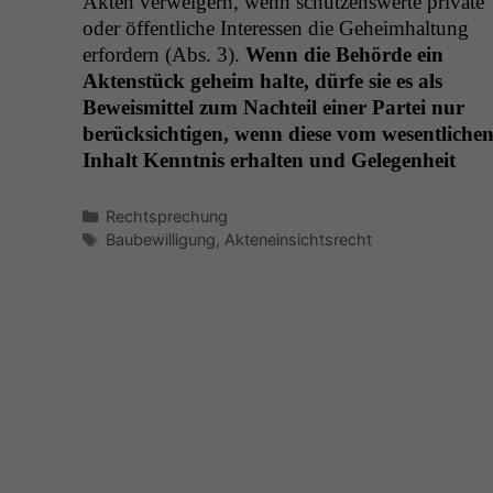
Akten ver­weigern, wenn schützenswerte pri­vate
oder öffentliche Inter­essen die Geheimhal­tung
erfordern (Abs. 3).
Wenn die Behörde ein
Akten­stück geheim halte, dürfe sie es als
Beweis­mit­tel zum Nachteil ein­er Partei nur
berück­sichti­gen, wenn diese vom wesentliche
Inhalt Ken­nt­nis erhal­ten und Gele­gen­heit
Kategorien
Rechtsprechung
Schlagwörter
Baubewilligung
,
Akteneinsichtsrecht