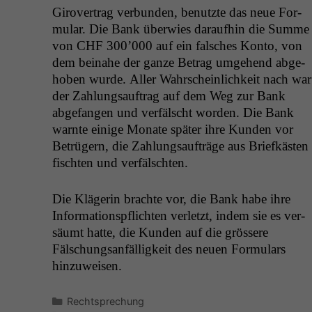
Girover­trag ver­bun­den, benutzte das neue For­
mu­lar. Die Bank über­wies daraufhin die Summe
von
CHF
300’000 auf ein falsches Kon­to, von
dem beina­he der ganze Betrag umge­hend abge­
hoben wurde. Aller Wahrschein­lichkeit nach war
der Zahlungsauf­trag auf dem Weg zur Bank
abge­fan­gen und ver­fälscht wor­den. Die Bank
warnte einige Monate später ihre Kun­den vor
Betrügern, die Zahlungsaufträge aus Briefkästen
fis­cht­en und verfälschten.
Die Klägerin brachte vor, die Bank habe ihre
Infor­ma­tion­spflicht­en ver­let­zt, indem sie es ver­
säumt hat­te, die Kun­den auf die grössere
Fälschungsan­fäl­ligkeit des neuen For­mu­la­rs
hinzuweisen.
Kategorien
Rechtsprechung