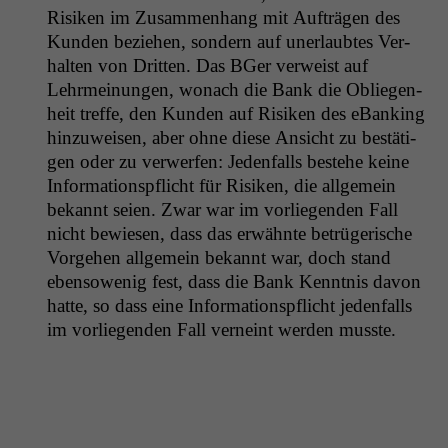
Risiken im Zusam­men­hang mit Aufträ­gen des
Kun­den beziehen, son­dern auf uner­laubtes Ver­
hal­ten von Drit­ten. Das BGer ver­weist auf
Lehrmei­n­un­gen, wonach die Bank die Obliegen­
heit tre­ffe, den Kun­den auf Risiken des eBank­ing
hinzuweisen, aber ohne diese Ansicht zu bestäti­
gen oder zu ver­w­er­fen: Jeden­falls beste­he keine
Infor­ma­tion­spflicht für Risiken, die all­ge­mein
bekan­nt seien. Zwar war im vor­liegen­den Fall
nicht bewiesen, dass das erwäh­nte betrügerische
Vorge­hen all­ge­mein bekan­nt war, doch stand
eben­sowenig fest, dass die Bank Ken­nt­nis davon
hat­te, so dass eine Infor­ma­tion­spflicht jeden­falls
im vor­liegen­den Fall verneint wer­den musste.