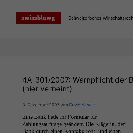
Zum
Inhalt
springen
Schweizerisches Wirtschaftsrecht
4A_301
/2007: Warnpflicht der 
(hier verneint)
3. Dezember 2007
von
David Vasella
Eine Bank hat­te ihr For­mu­lar für
Zahlungsaufträge geän­dert. Die Klägerin, der
Bank durch einen Kon­toko­r­rent- und einen