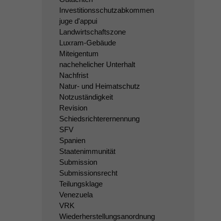
Investitionsschutzabkommen
juge d'appui
Landwirtschaftszone
Luxram-Gebäude
Miteigentum
nachehelicher Unterhalt
Nachfrist
Natur- und Heimatschutz
Notzuständigkeit
Revision
Schiedsrichterernennung
SFV
Spanien
Staatenimmunität
Submission
Submissionsrecht
Teilungsklage
Venezuela
VRK
Wiederherstellungsanordnung