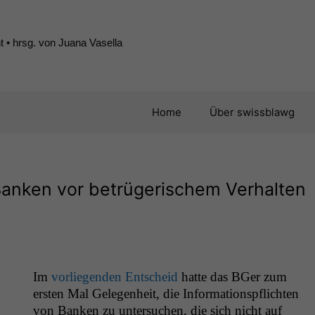
 • hrsg. von Juana Vasella
Home
Über swissblawg
Banken vor betrügerischem Verhalten
Im
vor­liegen­den Entscheid
hat­te das BGer zum
ersten Mal Gele­gen­heit, die Infor­ma­tion­spflicht­en
von Banken zu unter­suchen, die sich nicht auf