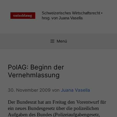
Zum
Inhalt
Schweizerisches Wirtschaftsrecht •
springen
hrsg. von Juana Vasella
Menü
PolAG: Beginn der
Vernehmlassung
30. November 2009
von
Juana Vasella
Der Bun­desrat hat am Fre­itag den Voren­twurf für
ein neues Bun­des­ge­setz über die polizeilichen
Auf­gaben des Bun­des (Polizeiauf­gabenge­setz,