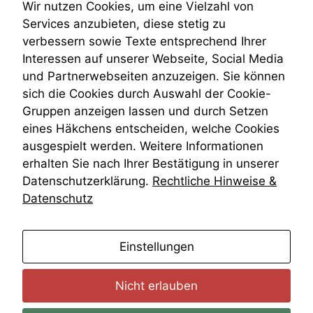
Teilungsklage
Wir nutzen Cookies, um eine Vielzahl von
deaktivieren,
Venezuela
kann die
Services anzubieten, diese stetig zu
VRK
Website nicht
verbessern sowie Texte entsprechend Ihrer
zu 100%
Wiederherstellungsanordnung
Interessen auf unserer Webseite, Social Media
funktionieren.
Zivilprozessordnung
und Partnerwebseiten anzuzeigen. Sie können
ZPO
sich die Cookies durch Auswahl der Cookie-
Zustellfiktion
Gruppen anzeigen lassen und durch Setzen
Marketing
Zuständigkeit
Wir speichern
Öffentliches Personalrecht
eines Häkchens entscheiden, welche Cookies
anonyme Daten ab,
Öffentlichkeitsprinzip
ausgespielt werden. Weitere Informationen
um interne
erhalten Sie nach Ihrer Bestätigung in unserer
marketingtechnische
Datenschutzerklärung.
Rechtliche Hinweise &
Auswertungen
durchführen zu
Datenschutz
können. Diese helfen
uns, unsere Website
zu verbessern.
anmelden
Einstellungen
Nicht erlauben