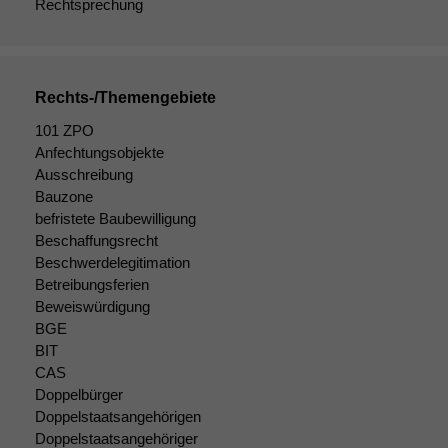
Rechtsprechung
Rechts-/Themengebiete
101 ZPO
Anfechtungsobjekte
Ausschreibung
Bauzone
befristete Baubewilligung
Beschaffungsrecht
Notwendige
Beschwerdelegitimation
Cookies
Betreibungsferien
Diese
Beweiswürdigung
Cookies sind
nicht
BGE
optional, es
BIT
braucht sie,
CAS
damit die
Doppelbürger
Website
Doppelstaatsangehörigen
korrekt
Doppelstaatsangehöriger