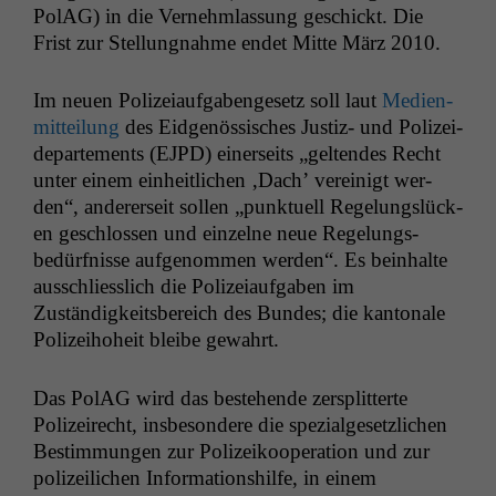
PolAG) in die Vernehm­las­sung geschickt. Die
Frist zur Stel­lung­nahme endet Mitte März 2010.
Im neuen Polizeiauf­gabenge­setz soll laut
Medi­en­
mit­teilung
des Eid­genös­sis­ches Jus­tiz- und Polizei­
de­parte­ments (
EJPD
) ein­er­seits „gel­tendes Recht
unter einem ein­heitlichen ‚Dach’ vere­inigt wer­
den“, ander­er­seit sollen „punk­tuell Regelungslück­
en geschlossen und einzelne neue Regelungs­
bedürfnisse aufgenom­men wer­den“. Es bein­halte
auss­chliesslich die Polizeiauf­gaben im
Zuständigkeits­bere­ich des Bun­des; die kan­tonale
Polizei­ho­heit bleibe gewahrt.
Das PolAG wird das beste­hende zer­split­terte
Polizeirecht, ins­beson­dere die spezialge­set­zlichen
Bes­tim­mungen zur Polizeiko­op­er­a­tion und zur
polizeilichen Infor­ma­tion­shil­fe, in einem