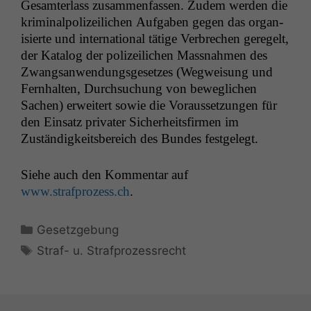
Gesamter­lass zusam­men­fassen. Zudem wer­den die
krim­i­nalpolizeilichen Auf­gaben gegen das organ­
isierte und inter­na­tion­al tätige Ver­brechen geregelt,
der Kat­a­log der polizeilichen Mass­nah­men des
Zwangsan­wen­dungs­ge­set­zes (Weg­weisung und
Fern­hal­ten, Durch­suchung von beweglichen
Sachen) erweit­ert sowie die Voraus­set­zun­gen für
den Ein­satz pri­vater Sicher­heits­fir­men im
Zuständigkeits­bere­ich des Bun­des festgelegt.
Siehe auch den Kom­men­tar auf
www.strafprozess.ch
.
Kategorien
Gesetzgebung
Schlagwörter
Straf- u. Strafprozessrecht