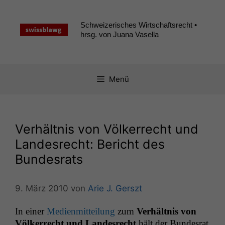
Zum
Inhalt
Schweizerisches Wirtschaftsrecht •
springen
hrsg. von Juana Vasella
Menü
Verhältnis von Völkerrecht und
Landesrecht: Bericht des
Bundesrats
9. März 2010
von
Arie J. Gerszt
In ein­er
Medi­en­mit­teilung
zum
Ver­hält­nis von
Völk­er­recht und Lan­desrecht
hält der Bun­desrat