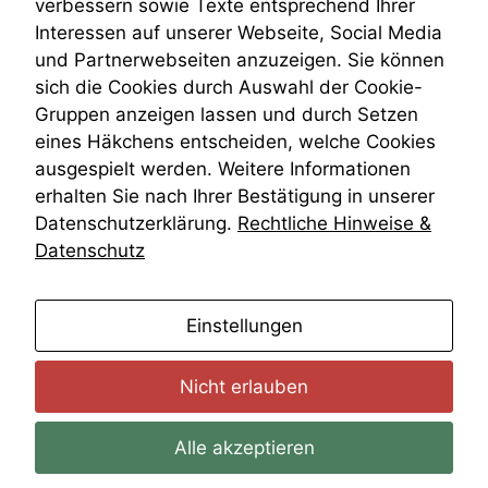
verbessern sowie Texte entsprechend Ihrer
Wiederherstellungsanordnung
Interessen auf unserer Webseite, Social Media
Zivilprozessordnung
und Partnerwebseiten anzuzeigen. Sie können
ZPO
Funktionalität
sich die Cookies durch Auswahl der Cookie-
Zustellfiktion
Einige
Gruppen anzeigen lassen und durch Setzen
Zuständigkeit
Funktionen auf
Öffentliches Personalrecht
dieser Website
eines Häkchens entscheiden, welche Cookies
sind optional.
Öffentlichkeitsprinzip
ausgespielt werden. Weitere Informationen
Wenn Sie
erhalten Sie nach Ihrer Bestätigung in unserer
diese Option
Datenschutzerklärung.
Rechtliche Hinweise &
deaktivieren,
kann die
Datenschutz
Website nicht
zu 100%
funktionieren.
anmelden
Einstellungen
Nicht erlauben
Marketing
Wir speichern
anonyme Daten ab,
Alle akzeptieren
um interne
marketingtechnische