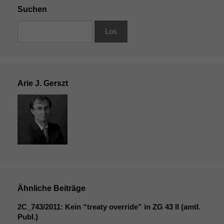
Suchen
Arie J. Gerszt
Ähnliche Beiträge
2C_743
/2011: Kein “treaty override” in
ZG
43
II
(amtl.
Publ.)