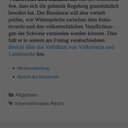
fest, dass sich die gel­tende Regelung grund­sät­zlich
bewährt hat. Der Bun­desrat will aber ver­tieft
prüfen, wie Wider­sprüche zwis­chen dem Ini­tia­
tivrecht und den völk­er­rechtlichen Verpflich­tun­
gen der Schweiz ver­mieden wer­den kön­nen. Dies
hält er in seinem am Fre­itag ver­ab­schiede­ten
Bericht über das Ver­hält­nis von Völk­er­recht und
Lan­desrecht
fest.
Medi­en­mit­teilung
Bericht des Bundesrats
Kategorien
Allgemein
Schlagwörter
Internationales Recht