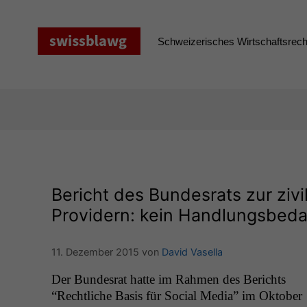
Zum
Inhalt
springen
Schweizerisches Wirtschaftsrecht
Bericht des Bundesrats zur zivi
Providern: kein Handlungsbed
11. Dezember 2015
von
David Vasella
Der Bun­desrat hat­te im Rah­men des Berichts
“Rechtliche Basis für Social Media” im Okto­ber