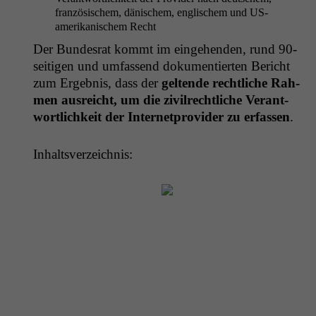
franzö­sis­chem, dänis­chem, englis­chem und US-
amerikanis­chem Recht
Der Bun­desrat kommt im einge­hen­den, rund 90-
seit­i­gen und umfassend doku­men­tierten Bericht
zum Ergeb­nis, dass der
gel­tende rechtliche Rah­
men aus­re­icht, um die zivil­rechtliche Ver­ant­
wortlichkeit der Inter­net­provider zu erfassen
.
Inhaltsverze­ich­nis: