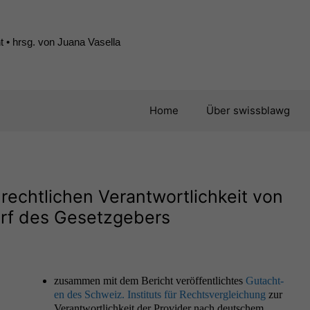
 • hrsg. von Juana Vasella
Home
Über swissblawg
lrechtlichen Verantwortlichkeit von
arf des Gesetzgebers
zusam­men mit dem Bericht veröf­fentlicht­es
Gutacht­
en des Schweiz. Insti­tuts für Rechtsver­gle­ichung
zur
Ver­ant­wortlichkeit der Provider nach deutschem,