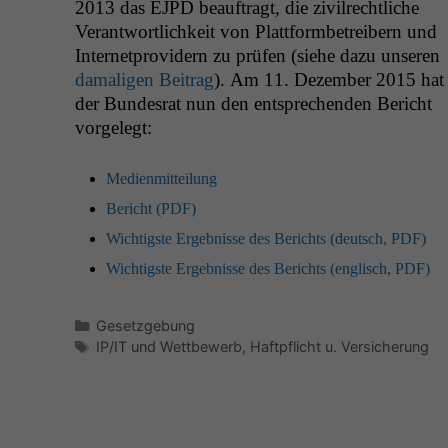
2013 das
EJPD
beauf­tragt, die zivil­rechtliche
Ver­ant­wortlichkeit von Plat­tform­be­treibern und
Inter­net­providern zu prüfen (siehe dazu unseren
dama­li­gen Beitrag
). Am 11. Dezem­ber 2015 hat
der Bun­desrat nun den entsprechen­den Bericht
vorgelegt:
Medi­en­mit­teilung
Bericht (
PDF
)
Wichtig­ste Ergeb­nisse des Berichts (deutsch,
PDF
)
Wichtig­ste Ergeb­nisse des Berichts (englisch,
PDF
)
Kategorien
Gesetzgebung
Schlagwörter
IP/IT und Wettbewerb
,
Haftpflicht u. Versicherung