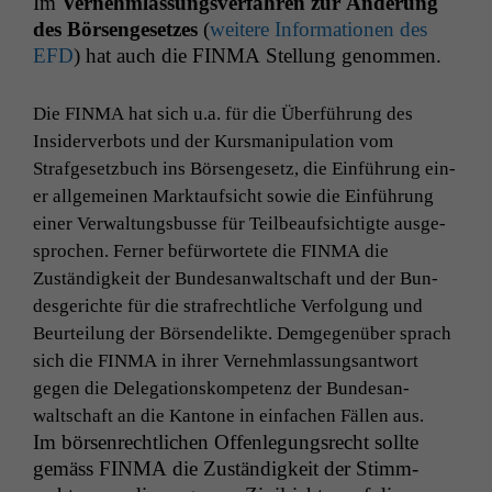
Im
Vernehm­las­sungsver­fahren zur Änderung
des Börsen­ge­set­zes
(
weit­ere Infor­ma­tio­nen des
EFD
) hat auch die
FINMA
Stel­lung genommen.
Die
FINMA
hat sich u.a. für die Über­führung des
Insid­erver­bots und der Kurs­ma­n­ip­u­la­tion vom
Strafge­set­zbuch ins Börsen­ge­setz, die Ein­führung ein­
er all­ge­meinen Mark­tauf­sicht sowie die Ein­führung
ein­er Ver­wal­tungs­busse für Teil­beauf­sichtigte aus­ge­
sprochen. Fern­er befür­wortete die
FINMA
die
Zuständigkeit der Bun­de­san­waltschaft und der Bun­
des­gerichte für die strafrechtliche Ver­fol­gung und
Beurteilung der Börsende­lik­te. Demge­genüber sprach
sich die
FINMA
in ihrer Vernehm­las­sungsant­wort
gegen die Del­e­ga­tion­skom­pe­tenz der Bun­de­san­
waltschaft an die Kan­tone in ein­fachen Fällen aus.
Im börsen­rechtlichen Offen­le­gungsrecht sollte
gemäss
FINMA
die Zuständigkeit der Stimm­