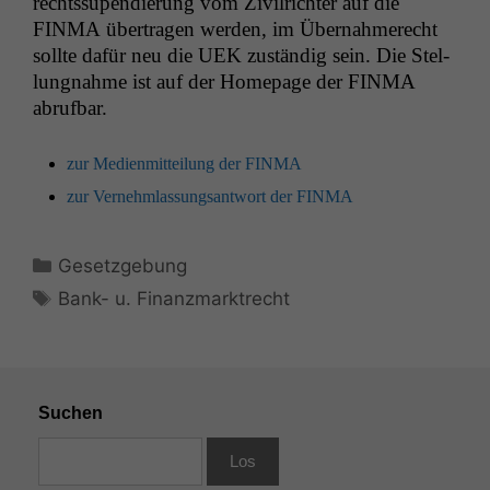
rechtssu­pendierung vom Zivil­richter auf die
FINMA
über­tra­gen wer­den, im Über­nah­merecht
sollte dafür neu die
UEK
zuständig sein. Die Stel­
lung­nahme ist auf der Home­page der
FINMA
abrufbar.
zur Medi­en­mit­teilung der
FINMA
zur Vernehm­las­sungsant­wort der
FINMA
Kategorien
Gesetzgebung
Schlagwörter
Bank- u. Finanzmarktrecht
Suchen