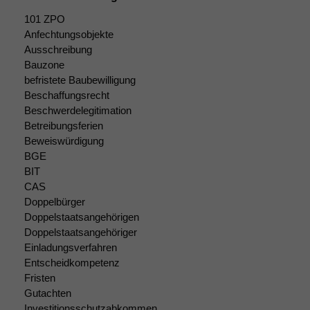
101 ZPO
Anfechtungsobjekte
Ausschreibung
Bauzone
befristete Baubewilligung
Beschaffungsrecht
Beschwerdelegitimation
Betreibungsferien
Notwendige
Beweiswürdigung
Cookies
BGE
Diese
BIT
Cookies sind
CAS
nicht
Doppelbürger
optional, es
Doppelstaatsangehörigen
braucht sie,
Doppelstaatsangehöriger
damit die
Website
Einladungsverfahren
korrekt
Entscheidkompetenz
angezeigt
Fristen
werden kann.
Gutachten
Investitionsschutzabkommen