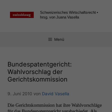
Zum
Inhalt
Schweizerisches Wirtschaftsrecht •
springen
hrsg. von Juana Vasella
Menü
Bundespatentgericht:
Wahlvorschlag der
Gerichtskommission
9. Juni 2010
von
David Vasella
Die Gericht­skom­mis­sion hat ihre Wahlvorschläge
für das Bun­despatent­gericht ver­ab­schiedet. Als