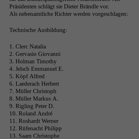
Präsi­den­ten schlägt sie Dieter Brän­dle vor.
Als nebe­namtliche Richter wer­den vorgeschlagen:
Tech­nis­che Ausbildung:
1. Clerc Natalia
2. Ger­va­sio Giovanni
3. Hol­man Timothy
4. Jelsch Emmanuel E.
5. Köpf Alfred
6. Laed­er­ach Herbert
7. Müller Christoph
8. Müller Markus A.
9. Rigling Peter D.
10. Roland André
11. Roshardt Werner
12. Rüfe­nacht Philipp
13. Saam Christophe