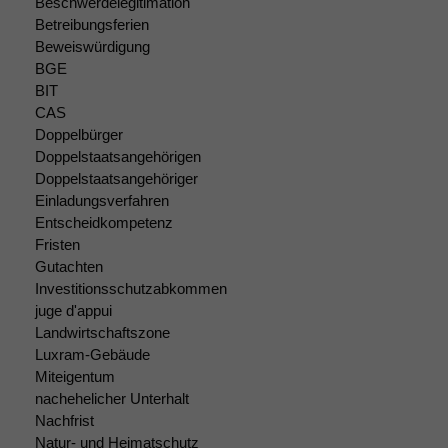
Beschwerdelegitimation
braucht sie,
Betreibungsferien
damit die
Beweiswürdigung
Website
BGE
korrekt
BIT
angezeigt
CAS
werden kann.
Doppelbürger
Doppelstaatsangehörigen
Doppelstaatsangehöriger
Statistiken
Einladungsverfahren
Um unsere
Entscheidkompetenz
Website zu
verbessern,
Fristen
zeichnen
Gutachten
wir
Investitionsschutzabkommen
anonyme
juge d'appui
statistische
Landwirtschaftszone
Daten auf.
Luxram-Gebäude
Miteigentum
nachehelicher Unterhalt
Funktionalität
Nachfrist
Einige
Natur- und Heimatschutz