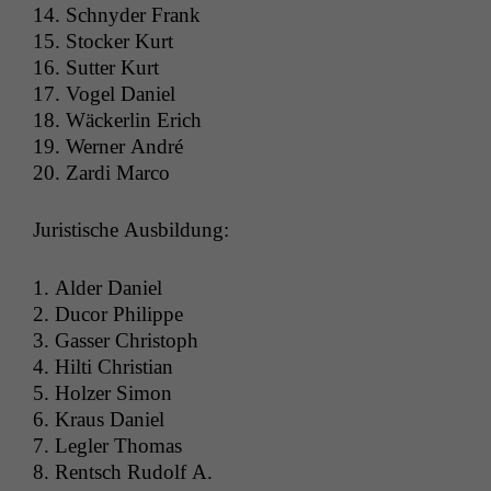
14. Schny­der Frank
15. Stock­er Kurt
16. Sut­ter Kurt
17. Vogel Daniel
18. Wäck­er­lin Erich
19. Wern­er André
20. Zar­di Marco
Juris­tis­che Ausbildung:
1. Alder Daniel
2. Ducor Philippe
3. Gasser Christoph
4. Hilti Christian
5. Holz­er Simon
6. Kraus Daniel
7. Legler Thomas
8. Rentsch Rudolf A.