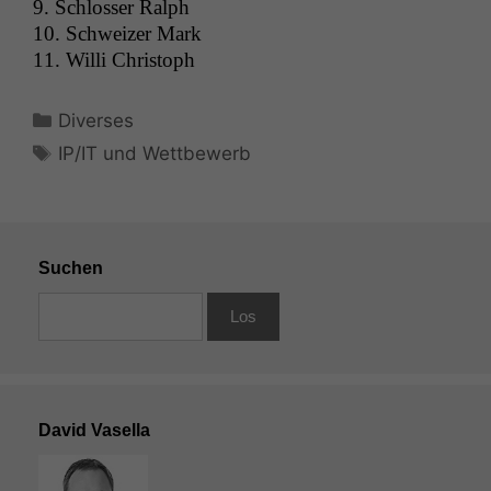
9. Schloss­er Ralph
10. Schweiz­er Mark
11. Willi Christoph
Kategorien
Diverses
Schlagwörter
IP/IT und Wettbewerb
Suchen
David Vasella