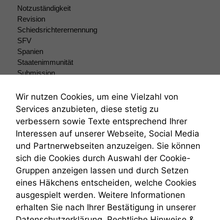
Funktionen auf
Notzuständigkeit
dieser Website
Revision
sind optional.
Schiedsrichterernennung
Wenn Sie
SFV
diese Option
deaktivieren,
Spanien
kann die
Staatenimmunität
Website nicht
Submission
zu 100%
Submissionsrecht
funktionieren.
Teilungsklage
Wir nutzen Cookies, um eine Vielzahl von
Venezuela
Services anzubieten, diese stetig zu
VRK
verbessern sowie Texte entsprechend Ihrer
Marketing
Wiederherstellungsanordnung
Interessen auf unserer Webseite, Social Media
Wir speichern
Zivilprozessordnung
anonyme Daten ab,
und Partnerwebseiten anzuzeigen. Sie können
ZPO
um interne
sich die Cookies durch Auswahl der Cookie-
Zustellfiktion
marketingtechnische
Gruppen anzeigen lassen und durch Setzen
Zuständigkeit
Auswertungen
Öffentliches Personalrecht
eines Häkchens entscheiden, welche Cookies
durchführen zu
Öffentlichkeitsprinzip
können. Diese helfen
ausgespielt werden. Weitere Informationen
uns, unsere Website
erhalten Sie nach Ihrer Bestätigung in unserer
zu verbessern.
Datenschutzerklärung.
Rechtliche Hinweise &