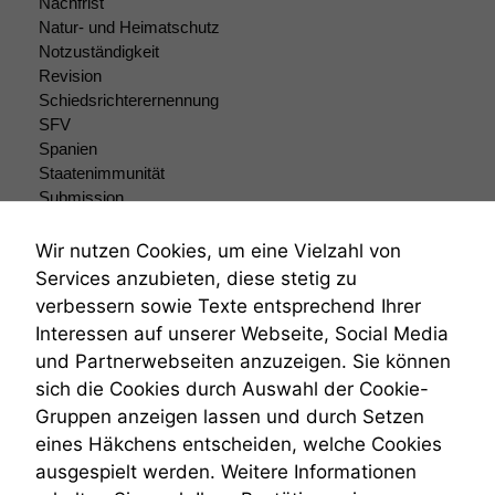
Nachfrist
Website zu
Natur- und Heimatschutz
verbessern,
Notzuständigkeit
zeichnen
Revision
wir
Schiedsrichterernennung
anonyme
SFV
statistische
Daten auf.
Spanien
Staatenimmunität
Submission
Submissionsrecht
Funktionalität
Teilungsklage
Einige
Wir nutzen Cookies, um eine Vielzahl von
Funktionen auf
Venezuela
Services anzubieten, diese stetig zu
dieser Website
VRK
verbessern sowie Texte entsprechend Ihrer
sind optional.
Wiederherstellungsanordnung
Interessen auf unserer Webseite, Social Media
Wenn Sie
Zivilprozessordnung
diese Option
und Partnerwebseiten anzuzeigen. Sie können
ZPO
deaktivieren,
sich die Cookies durch Auswahl der Cookie-
Zustellfiktion
kann die
Gruppen anzeigen lassen und durch Setzen
Zuständigkeit
Website nicht
Öffentliches Personalrecht
eines Häkchens entscheiden, welche Cookies
zu 100%
Öffentlichkeitsprinzip
funktionieren.
ausgespielt werden. Weitere Informationen