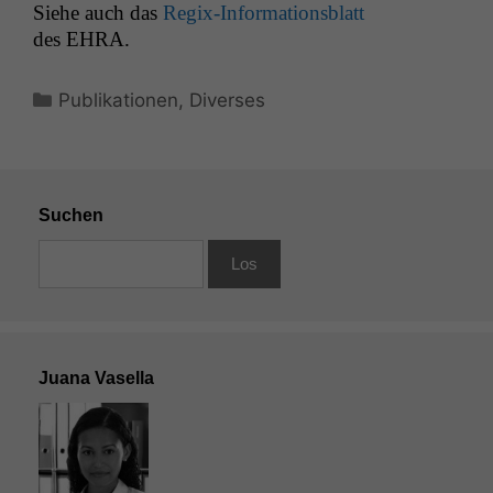
Siehe auch das
Regix-Infor­ma­tions­blatt
des
EHRA
.
Kategorien
Publikationen
,
Diverses
Suchen
Juana Vasella