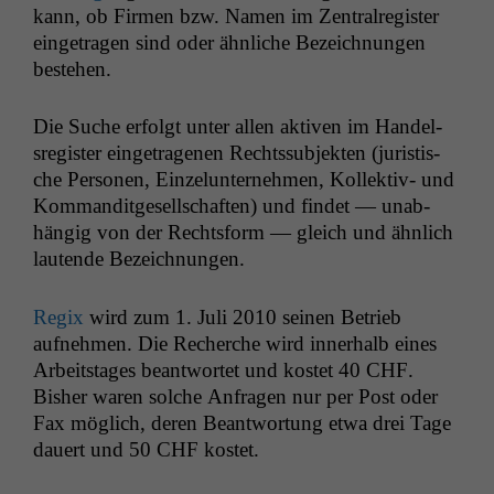
kann, ob Fir­men bzw. Namen im Zen­tral­reg­is­ter
einge­tra­gen sind oder ähn­liche Beze­ich­nun­gen
bestehen.
Die Suche erfol­gt unter allen aktiv­en im Han­del­
sreg­is­ter einge­tra­ge­nen Rechtssub­jek­ten (juris­tis­
che Per­so­n­en, Einzelun­ternehmen, Kollek­tiv- und
Kom­man­dit­ge­sellschaften) und find­et — unab­
hängig von der Rechts­form — gle­ich und ähn­lich
lau­t­ende Bezeichnungen.
Regix
wird zum 1. Juli 2010 seinen Betrieb
aufnehmen. Die Recherche wird inner­halb eines
Arbeit­stages beant­wortet und kostet 40
CHF
.
Bish­er waren solche Anfra­gen nur per Post oder
Fax möglich, deren Beant­wor­tung etwa drei Tage
dauert und 50
CHF
kostet.