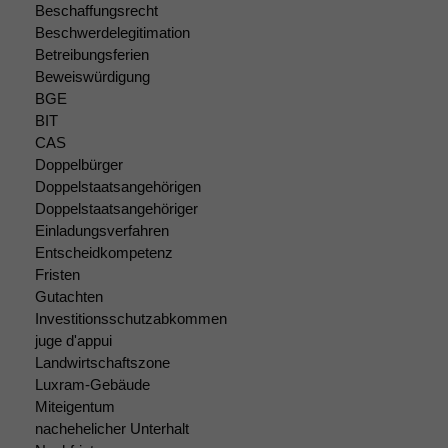
Beschaffungsrecht
Beschwerdelegitimation
Betreibungsferien
Beweiswürdigung
BGE
BIT
Notwendige
CAS
Cookies
Doppelbürger
Diese
Doppelstaatsangehörigen
Cookies sind
Doppelstaatsangehöriger
nicht
Einladungsverfahren
optional, es
Entscheidkompetenz
braucht sie,
damit die
Fristen
Website
Gutachten
korrekt
Investitionsschutzabkommen
angezeigt
juge d'appui
werden kann.
Landwirtschaftszone
Luxram-Gebäude
Miteigentum
Statistiken
nachehelicher Unterhalt
Um unsere