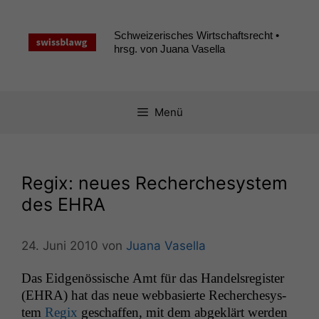
Zum
Inhalt
Schweizerisches Wirtschaftsrecht •
springen
hrsg. von Juana Vasella
Menü
Regix: neues Recherchesystem
des
EHRA
24. Juni 2010
von
Juana Vasella
Das Eid­genös­sis­che Amt für das Han­del­sreg­is­ter
(
EHRA
) hat das neue web­basierte Recherch­esys­
tem
Regix
geschaf­fen, mit dem abgek­lärt wer­den