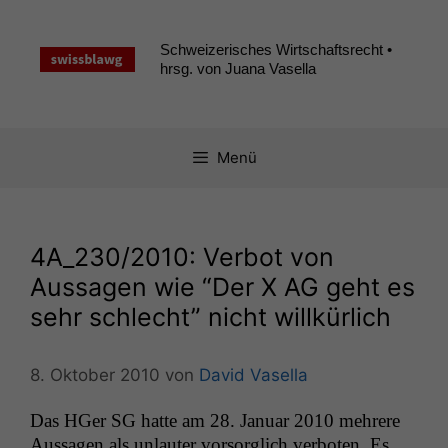
Zum
Inhalt
Schweizerisches Wirtschaftsrecht •
springen
hrsg. von Juana Vasella
Menü
4A_230
/2010: Verbot von
Aussagen wie “Der X
AG
geht es
sehr schlecht” nicht willkürlich
8. Oktober 2010
von
David Vasella
Das HGer
SG
hat­te am 28. Jan­u­ar 2010 mehrere
Aus­sagen als unlauter vor­sor­glich ver­boten. Es