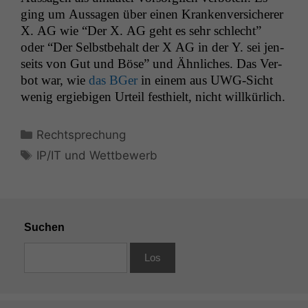
ging um Aus­sagen über einen Kranken­ver­sicher­er
X.
AG
wie “Der X.
AG
geht es sehr schlecht”
oder “Der Selb­st­be­halt der X
AG
in der Y. sei jen­
seits von Gut und Böse” und Ähn­lich­es. Das Ver­
bot war, wie
das BGer
in einem aus UWG-Sicht
wenig ergiebi­gen Urteil fes­thielt, nicht willkürlich.
Kategorien
Rechtsprechung
Schlagwörter
IP/IT und Wettbewerb
Suchen