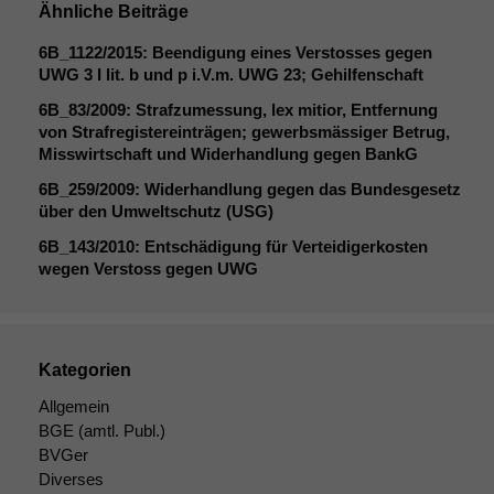
Ähnliche Beiträge
6B_1122
/2015: Beendigung eines Verstosses gegen
UWG
3 I lit. b und p i.V.m.
UWG
23; Gehilfenschaft
6B_83
/2009: Strafzumessung, lex mitior, Entfernung
von Strafregistereinträgen; gewerbsmässiger Betrug,
Misswirtschaft und Widerhandlung gegen BankG
6B_259
/2009: Widerhandlung gegen das Bundesgesetz
über den Umweltschutz (
USG
)
6B_143
/2010: Entschädigung für Verteidigerkosten
wegen Verstoss gegen
UWG
Notwendige
Cookies
Diese
Cookies sind
Kategorien
nicht
Allgemein
optional, es
BGE
(amtl. Publ.)
braucht sie,
damit die
BVGer
Website
Diverses