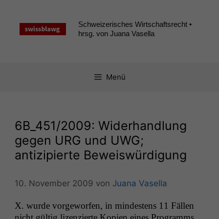
Zum
Inhalt
Schweizerisches Wirtschaftsrecht •
springen
hrsg. von Juana Vasella
Menü
6B_451
/2009: Widerhandlung
gegen
URG
und
UWG
;
antizipierte Beweiswürdigung
10. November 2009
von
Juana Vasella
X. wurde vorge­wor­fen, in min­destens 11 Fällen
nicht gültig lizen­zierte Kopi­en eines Pro­gramms