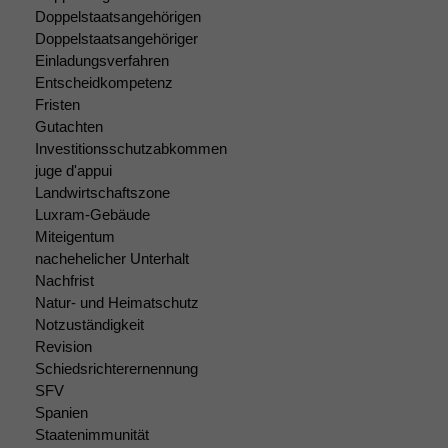
diese Option
Doppelstaatsangehörigen
deaktivieren,
Doppelstaatsangehöriger
kann die
Einladungsverfahren
Website nicht
Entscheidkompetenz
zu 100%
Fristen
funktionieren.
Gutachten
Investitionsschutzabkommen
juge d'appui
Marketing
Landwirtschaftszone
Wir speichern
Luxram-Gebäude
anonyme Daten ab,
Miteigentum
um interne
nachehelicher Unterhalt
marketingtechnische
Nachfrist
Auswertungen
Natur- und Heimatschutz
durchführen zu
können. Diese helfen
Notzuständigkeit
uns, unsere Website
Revision
zu verbessern.
Schiedsrichterernennung
SFV
Spanien
Staatenimmunität