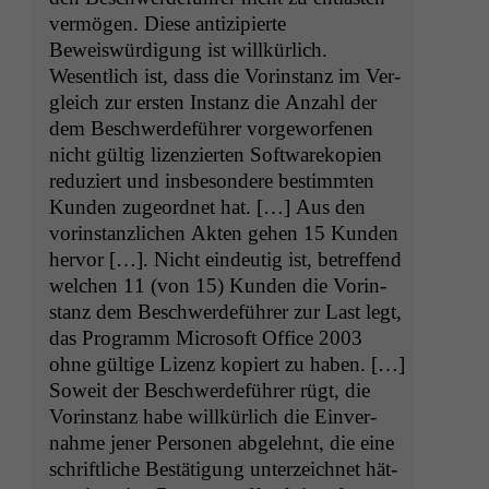
ver­mö­gen. Diese antizip­ierte
Beweiswürdi­gung ist willkür­lich.
Wesentlich ist, dass die Vorin­stanz im Ver­
gle­ich zur ersten Instanz die Anzahl der
dem Beschw­erde­führer vorge­wor­fe­nen
nicht gültig lizen­zierten Soft­warekopi­en
reduziert und ins­beson­dere bes­timmten
Kun­den zuge­ord­net hat. […] Aus den
vorin­stan­zlichen Akten gehen 15 Kun­den
her­vor […]. Nicht ein­deutig ist, betr­e­f­fend
welchen 11 (von 15) Kun­den die Vorin­
stanz dem Beschw­erde­führer zur Last legt,
das Pro­gramm Microsoft Office 2003
ohne gültige Lizenz kopiert zu haben. […]
Soweit der Beschw­erde­führer rügt, die
Vorin­stanz habe willkür­lich die Ein­ver­
nahme jen­er Per­so­n­en abgelehnt, die eine
schriftliche Bestä­ti­gung unterze­ich­net hät­