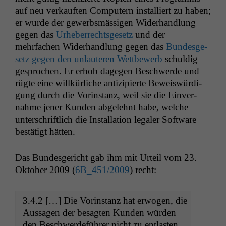
auf neu verkauften Com­put­ern instal­liert zu haben;
er wurde der gewerb­smäs­si­gen Wider­hand­lung
gegen das
Urhe­ber­rechts­ge­setz
und der
mehrfachen Wider­hand­lung gegen das
Bun­des­ge­
setz gegen den unlauteren Wet­tbe­werb
schuldig
gesprochen. Er erhob dage­gen Beschw­erde und
rügte eine willkür­liche antizip­ierte Beweiswürdi­
gung durch die Vorin­stanz, weil sie die Ein­ver­
nahme jen­er Kun­den abgelehnt habe, welche
unter­schriftlich die Instal­la­tion legaler Soft­ware
bestätigt hätten.
Das Bun­des­gericht gab ihm mit Urteil vom 23.
Okto­ber 2009 (
6B_451
/2009
) recht:
3.4.2 […] Die Vorin­stanz hat erwogen, die
Aus­sagen der besagten Kun­den wür­den
den Beschw­erde­führer nicht zu ent­las­ten