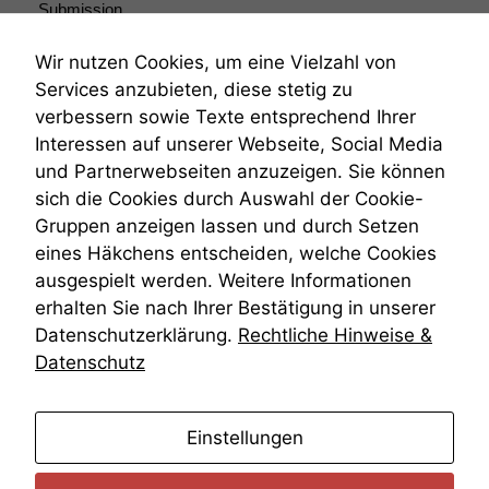
Submission
Submissionsrecht
Teilungsklage
Wir nutzen Cookies, um eine Vielzahl von
Venezuela
Services anzubieten, diese stetig zu
VRK
verbessern sowie Texte entsprechend Ihrer
Wiederherstellungsanordnung
Interessen auf unserer Webseite, Social Media
Zivilprozessordnung
und Partnerwebseiten anzuzeigen. Sie können
ZPO
sich die Cookies durch Auswahl der Cookie-
Zustellfiktion
Gruppen anzeigen lassen und durch Setzen
Zuständigkeit
Öffentliches Personalrecht
eines Häkchens entscheiden, welche Cookies
Öffentlichkeitsprinzip
ausgespielt werden. Weitere Informationen
erhalten Sie nach Ihrer Bestätigung in unserer
Datenschutzerklärung.
Rechtliche Hinweise &
Datenschutz
anmelden
Einstellungen