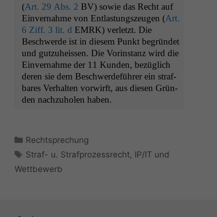
(
Art. 29 Abs. 2
BV
) sowie das Recht auf
Ein­ver­nahme von Ent­las­tungszeu­gen (
Art.
6 Ziff. 3 lit. d
EMRK
) ver­let­zt. Die
Beschw­erde ist in diesem Punkt begrün­det
und gutzuheis­sen. Die Vorin­stanz wird die
Ein­ver­nahme der 11 Kun­den, bezüglich
deren sie dem Beschw­erde­führer ein straf­
bares Ver­hal­ten vor­wirft, aus diesen Grün­
den nachzu­holen haben.
Kategorien
Rechtsprechung
Schlagwörter
Straf- u. Strafprozessrecht
,
IP/IT und
Wettbewerb