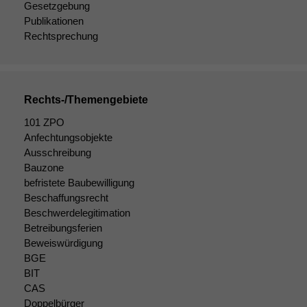
korrekt
Gesetzgebung
angezeigt
Publikationen
werden kann.
Rechtsprechung
Statistiken
Um unsere
Rechts-/Themengebiete
Website zu
verbessern,
101 ZPO
zeichnen
Anfechtungsobjekte
wir
Ausschreibung
anonyme
Bauzone
statistische
befristete Baubewilligung
Daten auf.
Beschaffungsrecht
Beschwerdelegitimation
Betreibungsferien
Funktionalität
Beweiswürdigung
Einige
BGE
Funktionen auf
BIT
dieser Website
CAS
sind optional.
Wenn Sie
Doppelbürger