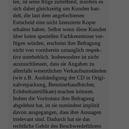
ten, ist seine Rüge zutr­e­f­fend, insofern es
sich dabei gle­ichzeit­ig um Kun­den han­
delt, die laut dem ange­focht­e­nen
Entscheid eine nicht lizen­zierte Kopie
erhal­ten haben. Selb­st wenn diese Kun­den
über keine speziellen Fachken­nt­nisse ver­
fü­gen wür­den, erscheint ihre Befra­gung
nicht von vorn­here­in untauglich respek­
tive uner­he­blich. Ins­beson­dere ist nicht
auszuschliessen, dass sie Angaben zu
allen­falls wesentlichen Verkauf­sum­stän­den
(wie z.B. Aushändi­gung der
CD
in Orig­i­
nalver­pack­ung, Benutzer­hand­büch­er,
Echtheit­sz­er­ti­fikate) machen kön­nen.
Indem die Vorin­stanz ihre Befra­gung
abgelehnt hat, ist sie zumin­d­est impliz­it
davon aus­ge­gan­gen, dass ihre Aus­sagen
irrel­e­vant sind. Dadurch hat sie das
rechtliche Gehör des Beschw­erde­führers