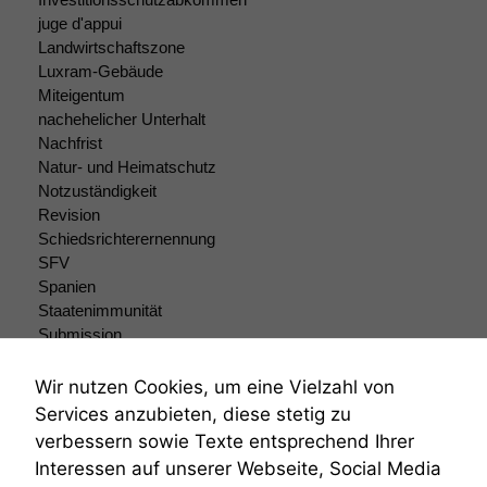
Diese
juge d'appui
Cookies sind
Landwirtschaftszone
nicht
Luxram-Gebäude
optional, es
Miteigentum
braucht sie,
nachehelicher Unterhalt
damit die
Nachfrist
Website
Natur- und Heimatschutz
korrekt
angezeigt
Notzuständigkeit
werden kann.
Revision
Schiedsrichterernennung
SFV
Statistiken
Spanien
Um unsere
Staatenimmunität
Website zu
Submission
verbessern,
Submissionsrecht
zeichnen
Teilungsklage
Wir nutzen Cookies, um eine Vielzahl von
wir
Venezuela
Services anzubieten, diese stetig zu
anonyme
VRK
statistische
verbessern sowie Texte entsprechend Ihrer
Wiederherstellungsanordnung
Daten auf.
Interessen auf unserer Webseite, Social Media
Zivilprozessordnung