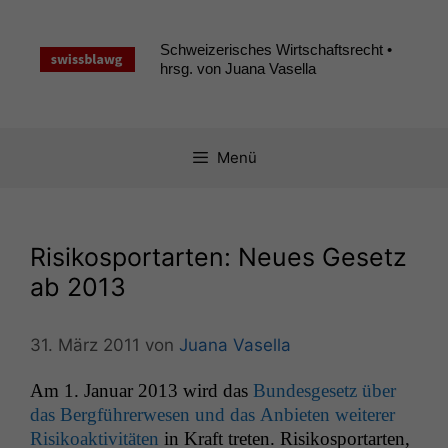
Zum
Inhalt
Schweizerisches Wirtschaftsrecht •
springen
hrsg. von Juana Vasella
Menü
Risikosportarten: Neues Gesetz
ab 2013
31. März 2011
von
Juana Vasella
Am 1. Jan­u­ar 2013 wird das
Bun­des­ge­setz über
das Bergführerwe­sen und das Anbi­eten weit­er­er
Risikoak­tiv­itäten
in Kraft treten. Risikosportarten,