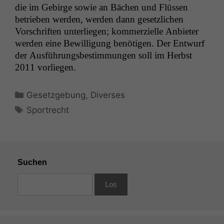
die im Gebirge sowie an Bächen und Flüssen
betrieben wer­den, wer­den dann geset­zlichen
Vorschriften unter­liegen; kom­merzielle Anbi­eter
wer­den eine Bewil­li­gung benöti­gen. Der Entwurf
der Aus­führungs­bes­tim­mungen soll im Herb­st
2011 vorliegen.
Kategorien
Gesetzgebung
,
Diverses
Schlagwörter
Sportrecht
Suchen