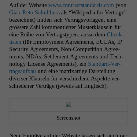
Auf der Web­site
www.contractstandards.com
(von
Gian-Reto Schulthess
als “Wikipedia für Verträge”
beze­ich­net) find­en sich Ver­tragsvor­la­gen, eine
grössere Zahl kom­men­tiert­er Musterk­lauseln für
eine Rei­he von Ver­tragstypen, ausser­dem
Check­
lis­ten
(für Employ­ment Agree­ments, EULAs,
IP
Secu­ri­ty Agree­ments, Non-Com­pe­ti­tion Agree­
ments, NDAs, Set­tle­ment Agree­ments und Tech­
nol­o­gy License Agree­ments), ein
Stan­dard-Ver­
tragsauf­bau
und eine matrixar­tige Darstel­lung
divers­er Klauseln für ver­schiedene Aspek­te ver­
schieden­er Verträge (jew­eils auf Englisch).
Screen­shot
Neue Ein­träge auf der Web­site lassen sich auch per