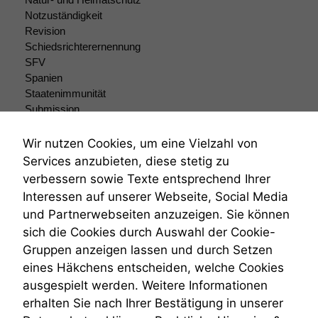
Website zu
verbessern,
Notzuständigkeit
zeichnen
Revision
wir
Schiedsrichterernennung
anonyme
SFV
statistische
Spanien
Daten auf.
Staatenimmunität
Submission
Submissionsrecht
Funktionalität
Teilungsklage
Wir nutzen Cookies, um eine Vielzahl von
Einige
Venezuela
Services anzubieten, diese stetig zu
Funktionen auf
VRK
verbessern sowie Texte entsprechend Ihrer
dieser Website
Wiederherstellungsanordnung
sind optional.
Interessen auf unserer Webseite, Social Media
Zivilprozessordnung
Wenn Sie
und Partnerwebseiten anzuzeigen. Sie können
ZPO
diese Option
sich die Cookies durch Auswahl der Cookie-
Zustellfiktion
deaktivieren,
Gruppen anzeigen lassen und durch Setzen
kann die
Zuständigkeit
Website nicht
Öffentliches Personalrecht
eines Häkchens entscheiden, welche Cookies
zu 100%
Öffentlichkeitsprinzip
ausgespielt werden. Weitere Informationen
funktionieren.
erhalten Sie nach Ihrer Bestätigung in unserer