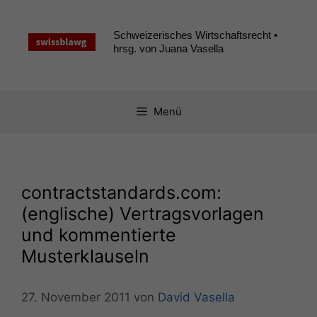
Zum
Inhalt
Schweizerisches Wirtschaftsrecht •
springen
hrsg. von Juana Vasella
Menü
contractstandards.com:
(englische) Vertragsvorlagen
und kommentierte
Musterklauseln
27. November 2011
von
David Vasella