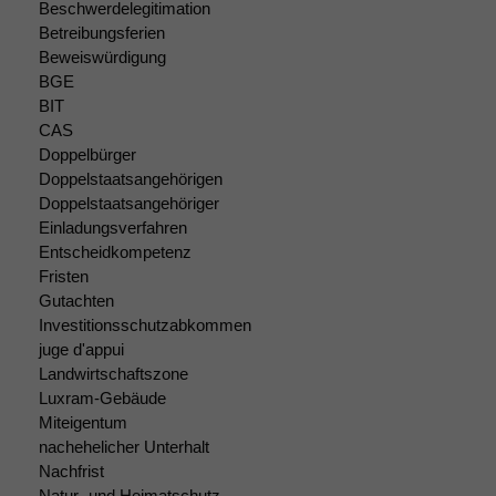
Beschwerdelegitimation
Betreibungsferien
Beweiswürdigung
BGE
BIT
CAS
Notwendige
Cookies
Doppelbürger
Diese
Doppelstaatsangehörigen
Cookies sind
Doppelstaatsangehöriger
nicht
Einladungsverfahren
optional, es
Entscheidkompetenz
braucht sie,
Fristen
damit die
Gutachten
Website
Investitionsschutzabkommen
korrekt
juge d'appui
angezeigt
Landwirtschaftszone
werden kann.
Luxram-Gebäude
Miteigentum
nachehelicher Unterhalt
Statistiken
Nachfrist
Um unsere
Natur- und Heimatschutz