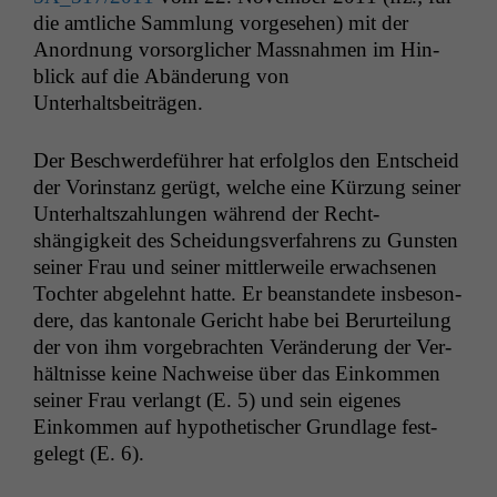
die amtliche Samm­lung vorge­se­hen) mit der
Anord­nung vor­sor­glich­er Mass­nah­men im Hin­
blick auf die Abän­derung von
Unterhaltsbeiträgen.
Der Beschw­erde­führer hat erfol­g­los den Entscheid
der Vorin­stanz gerügt, welche eine Kürzung sein­er
Unter­halt­szahlun­gen während der Recht­
shängigkeit des Schei­dungsver­fahrens zu Gun­sten
sein­er Frau und sein­er mit­tler­weile erwach­se­nen
Tochter abgelehnt hat­te. Er bean­standete ins­beson­
dere, das kan­tonale Gericht habe bei Berurteilung
der von ihm vorge­bracht­en Verän­derung der Ver­
hält­nisse keine Nach­weise über das Einkom­men
sein­er Frau ver­langt (E. 5) und sein eigenes
Einkom­men auf hypo­thetis­ch­er Grund­lage fest­
gelegt (E. 6).