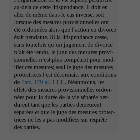
au-delà de cette litispen­dance. Il doit en
aller de même dans le cas inverse, soit
lorsque des mesures pro­vi­sion­nelles ont
été ordon­nées alors que l’ac­tion en divorce
était pen­dante. Si la litispen­dance cesse,
sans toute­fois qu’un juge­ment de divorce
n’ait été ren­du, le juge des mesures pro­vi­
sion­nelles n’est plus com­pé­tent pour mod­
i­fi­er ces mesures; seul le juge des mesures
pro­tec­tri­ces l’est désor­mais, aux con­di­tions
de
l’art. 179 al. 1
CC
. Néan­moins, les
effets des mesures pro­vi­sion­nelles ordon­
nées pour la durée de la vie séparée per­
durent tant que les par­ties demeurent
séparées et que le juge des mesures pro­tec­
tri­ces ne les a pas mod­i­fiées sur requête
des parties.