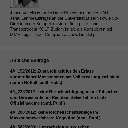
Juana Vasella ist ordentliche Professorin an der EAH
Jena, Lehrbeauftragte an der Universität Luzern sowie Co-
Direktorin der Kompetenzstelle für Logistik- und
Transportrecht KOLT. Zudem ist sie als Konsulentin bei
MME Legal | Tax | Compliance anwaltlich tätig.
Ähnliche Beiträge
4A_152
/2012: Zuständigkeit für den Erlass
vorsorglicher Massnahmen am Vollstreckungsort nicht
nur im Notfall (amtl. Publ.)
4A_228
/2012: keine Berücksichtigung neuer Tatsachen
und Beweismittel im Rechtsmittelverfahren trotz
Offizialmaxime (amtl. Publ.)
Notwendige
4A_288
/2012: keine Rechenschaftsablage im
Cookies
Massnahmeverfahren; Kognition (amtl. Publ.)
Diese
4A_582
/2009: Unterscheidung zwischen