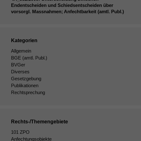
Cookies sind
Endentscheiden und Schiedsentscheiden über
nicht
vorsorgl. Massnahmen; Anfechtbarkeit (amtl. Publ.)
optional, es
braucht sie,
damit die
Website
korrekt
Kategorien
angezeigt
Allgemein
werden kann.
BGE
(amtl. Publ.)
BVGer
Diverses
Statistiken
Gesetzgebung
Um unsere
Publikationen
Website zu
Rechtsprechung
verbessern,
zeichnen
wir
anonyme
statistische
Rechts-/Themengebiete
Daten auf.
101 ZPO
Anfechtungsobjekte