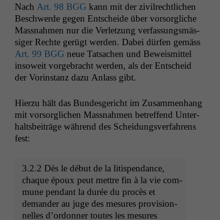
Nach
Art. 98
BGG
kann mit der zivil­rechtlichen
Beschw­erde gegen Entschei­de über vor­sor­gliche
Mass­nah­men nur die Ver­let­zung ver­fas­sungsmäs­
siger Rechte gerügt wer­den. Dabei dür­fen gemäss
Art. 99
BGG
neue Tat­sachen und Beweis­mit­tel
insoweit vorge­bracht wer­den, als der Entscheid
der Vorin­stanz dazu Anlass gibt.
Hierzu hält das Bun­des­gericht im Zusam­men­hang
mit vor­sor­glichen Mass­nah­men betr­e­f­fend Unter­
halts­beiträge während des Schei­dungsver­fahrens
fest:
3.2.2 Dès le début de la litispen­dance,
chaque époux peut met­tre fin à la vie com­
mune pen­dant la durée du procès et
deman­der au juge des mesures pro­vi­sion­
nelles d’or­don­ner toutes les mesures