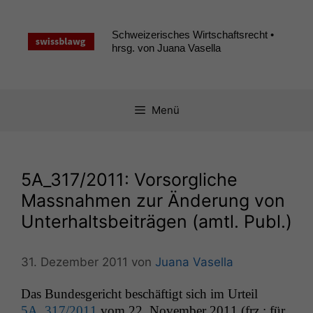
Zum
Inhalt
Schweizerisches Wirtschaftsrecht •
springen
hrsg. von Juana Vasella
Menü
5A_317
/2011: Vorsorgliche
Massnahmen zur Änderung von
Unterhaltsbeiträgen (amtl. Publ.)
31. Dezember 2011
von
Juana Vasella
Das Bun­des­gericht beschäftigt sich im Urteil
5A_317
/2011
vom 22. Novem­ber 2011 (frz.; für