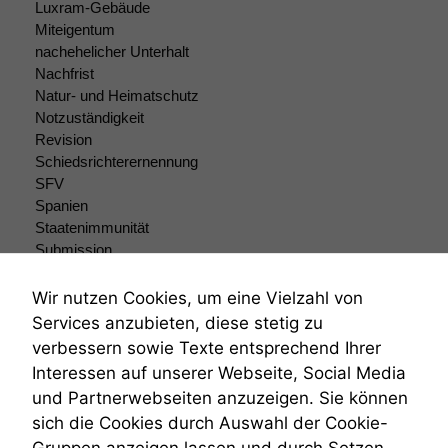
Luxram-Gebäude
uns, unsere Website
Miteigentum
zu verbessern.
nachehelicher Unterhalt
Nachfrist
Natur- und Heimatschutz
Notzuständigkeit
Revision
Schiedsrichterernennung
SFV
Spanien
Staatenimmunität
Submission
Submissionsrecht
Teilungsklage
Wir nutzen Cookies, um eine Vielzahl von
Venezuela
Services anzubieten, diese stetig zu
VRK
verbessern sowie Texte entsprechend Ihrer
Wiederherstellungsanordnung
Interessen auf unserer Webseite, Social Media
Zivilprozessordnung
und Partnerwebseiten anzuzeigen. Sie können
ZPO
sich die Cookies durch Auswahl der Cookie-
Zustellfiktion
Zuständigkeit