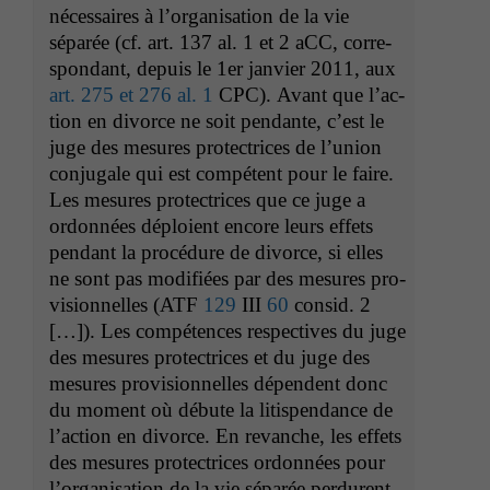
néces­saires à l’or­gan­i­sa­tion de la vie
séparée (cf. art. 137 al. 1 et 2 aCC, cor­re­
spon­dant, depuis le 1er jan­vi­er 2011, aux
art. 275 et 276 al. 1
CPC
). Avant que l’ac­
tion en divorce ne soit pen­dante, c’est le
juge des mesures pro­tec­tri­ces de l’u­nion
con­ju­gale qui est com­pé­tent pour le faire.
Les mesures pro­tec­tri­ces que ce juge a
ordon­nées déploient encore leurs effets
pen­dant la procé­dure de divorce, si elles
ne sont pas mod­i­fiées par des mesures pro­
vi­sion­nelles (
ATF
129
III
60
con­sid. 2
[…]). Les com­pé­tences respec­tives du juge
des mesures pro­tec­tri­ces et du juge des
mesures pro­vi­sion­nelles dépen­dent donc
du moment où débute la litispen­dance de
l’ac­tion en divorce. En revanche, les effets
des mesures pro­tec­tri­ces ordon­nées pour
l’or­gan­i­sa­tion de la vie séparée per­durent