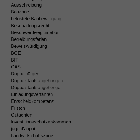
Funktionalität
Ausschreibung
Einige
Bauzone
Funktionen auf
befristete Baubewilligung
dieser Website
Beschaffungsrecht
sind optional.
Beschwerdelegitimation
Wenn Sie
Betreibungsferien
diese Option
Beweiswürdigung
deaktivieren,
BGE
kann die
BIT
Website nicht
CAS
zu 100%
funktionieren.
Doppelbürger
Doppelstaatsangehörigen
Doppelstaatsangehöriger
Einladungsverfahren
Marketing
Entscheidkompetenz
Wir speichern
anonyme Daten ab,
Fristen
um interne
Gutachten
marketingtechnische
Investitionsschutzabkommen
Auswertungen
juge d'appui
durchführen zu
Landwirtschaftszone
können. Diese helfen