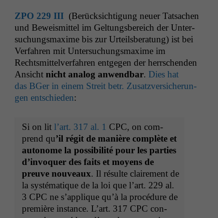
ZPO
229
III
(Berück­sich­ti­gung neuer Tat­sachen
und Beweis­mit­tel im Gel­tungs­bere­ich der Unter­
suchungs­maxime bis zur Urteils­ber­atung) ist bei
Ver­fahren mit Unter­suchungs­maxime im
Rechtsmit­telver­fahren ent­ge­gen der herrschen­den
Ansicht
nicht ana­log anwend­bar
.
Dies hat
das BGer in einem Stre­it betr. Zusatzver­sicherun­
gen entsch­ieden
:
Si on lit
l’art. 317 al. 1
CPC
, on com­
prend qu
’il régit de manière com­plète et
autonome la pos­si­bil­ité pour les par­ties
d’in­vo­quer des faits et moyens de
preuve nou­veaux
. Il résulte claire­ment de
la sys­té­ma­tique de la loi que l’art. 229 al.
3
CPC
ne s’ap­plique qu’à la procé­dure de
pre­mière instance. L’art. 317
CPC
con­