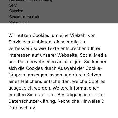
Wir speichern
SFV
anonyme Daten ab,
Spanien
um interne
Staatenimmunität
marketingtechnische
Submission
Auswertungen
Submissionsrecht
durchführen zu
Teilungsklage
Wir nutzen Cookies, um eine Vielzahl von
können. Diese helfen
Venezuela
Services anzubieten, diese stetig zu
uns, unsere Website
VRK
zu verbessern.
verbessern sowie Texte entsprechend Ihrer
Wiederherstellungsanordnung
Interessen auf unserer Webseite, Social Media
Zivilprozessordnung
und Partnerwebseiten anzuzeigen. Sie können
ZPO
sich die Cookies durch Auswahl der Cookie-
Zustellfiktion
Gruppen anzeigen lassen und durch Setzen
Zuständigkeit
Öffentliches Personalrecht
eines Häkchens entscheiden, welche Cookies
Öffentlichkeitsprinzip
ausgespielt werden. Weitere Informationen
erhalten Sie nach Ihrer Bestätigung in unserer
Datenschutzerklärung.
Rechtliche Hinweise &
Datenschutz