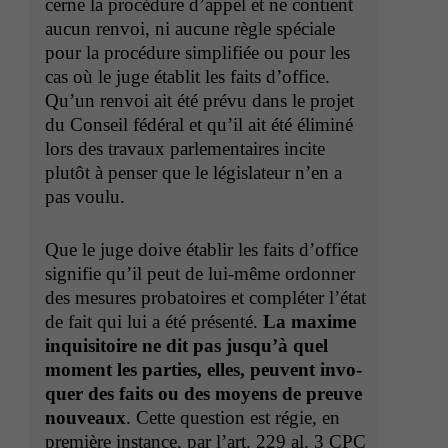
cerne la procé­dure d’ap­pel et ne con­tient
aucun ren­voi, ni aucune règle spé­ciale
pour la procé­dure sim­pli­fiée ou pour les
cas où le juge établit les faits d’of­fice.
Qu’un ren­voi ait été prévu dans le pro­jet
du Con­seil fédéral et qu’il ait été élim­iné
lors des travaux par­lemen­taires incite
plutôt à penser que le lég­is­la­teur n’en a
pas voulu.
Que le juge doive établir les faits d’of­fice
sig­ni­fie qu’il peut de lui-même ordon­ner
des mesures pro­ba­toires et com­pléter l’é­tat
de fait qui lui a été présen­té.
La maxime
inquisi­toire ne dit pas jusqu’à quel
moment les par­ties, elles, peu­vent invo­
quer des faits ou des moyens de preuve
nou­veaux
. Cette ques­tion est régie, en
pre­mière instance, par l’art. 229 al. 3
CPC