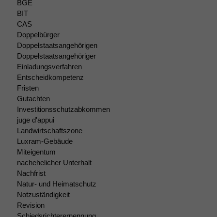
BGE
zeichnen
wir
BIT
anonyme
CAS
statistische
Doppelbürger
Daten auf.
Doppelstaatsangehörigen
Doppelstaatsangehöriger
Einladungsverfahren
Funktionalität
Entscheidkompetenz
Einige
Fristen
Funktionen auf
Gutachten
dieser Website
Investitionsschutzabkommen
sind optional.
juge d'appui
Wenn Sie
Landwirtschaftszone
diese Option
Luxram-Gebäude
deaktivieren,
Miteigentum
kann die
nachehelicher Unterhalt
Website nicht
zu 100%
Nachfrist
funktionieren.
Natur- und Heimatschutz
Notzuständigkeit
Revision
Marketing
Schiedsrichterernennung