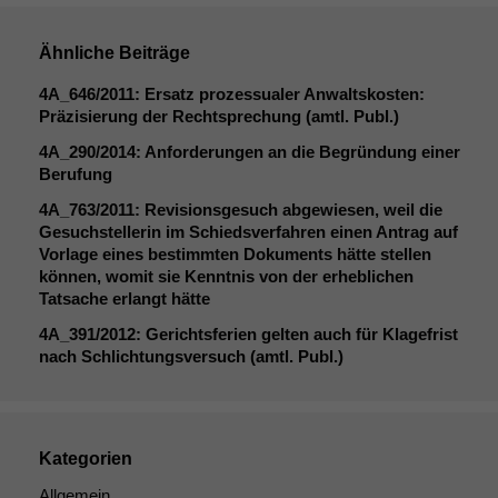
Ähnliche Beiträge
4A_646
/2011: Ersatz prozessualer Anwaltskosten:
Präzisierung der Rechtsprechung (amtl. Publ.)
4A_290
/2014: Anforderungen an die Begründung einer
Berufung
4A_763
/2011: Revisionsgesuch abgewiesen, weil die
Gesuchstellerin im Schiedsverfahren einen Antrag auf
Vorlage eines bestimmten Dokuments hätte stellen
können, womit sie Kenntnis von der erheblichen
Tatsache erlangt hätte
4A_391
/2012: Gerichtsferien gelten auch für Klagefrist
nach Schlichtungsversuch (amtl. Publ.)
Kategorien
Allgemein