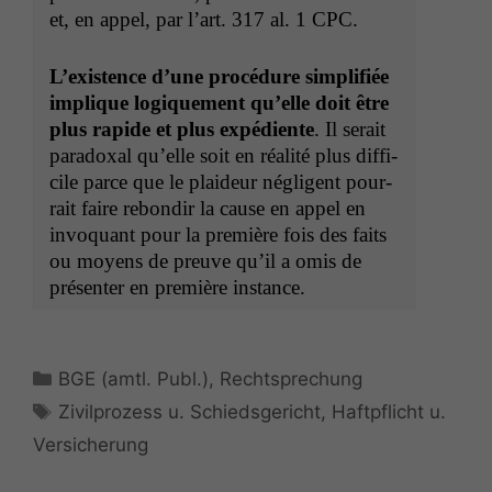
et, en appel, par l’art. 317 al. 1
CPC
.
L’ex­is­tence d’une procé­dure sim­pli­fiée
implique logique­ment qu’elle doit être
plus rapi­de et plus expé­di­ente
. Il serait
para­dox­al qu’elle soit en réal­ité plus dif­fi­
cile parce que le plaideur nég­li­gent pour­
rait faire rebondir la cause en appel en
invo­quant pour la pre­mière fois des faits
ou moyens de preuve qu’il a omis de
présen­ter en pre­mière instance.
Kategorien
BGE (amtl. Publ.)
,
Rechtsprechung
Schlagwörter
Zivilprozess u. Schiedsgericht
,
Haftpflicht u.
Versicherung