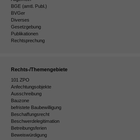
BGE
(amtl. Publ.)
BVGer
Diverses
Notwendige
Gesetzgebung
Cookies
Publikationen
Diese
Rechtsprechung
Cookies sind
nicht
optional, es
braucht sie,
Rechts-/Themengebiete
damit die
Website
101 ZPO
korrekt
Anfechtungsobjekte
angezeigt
Ausschreibung
werden kann.
Bauzone
befristete Baubewilligung
Beschaffungsrecht
Statistiken
Beschwerdelegitimation
Um unsere
Betreibungsferien
Website zu
Beweiswürdigung
verbessern,