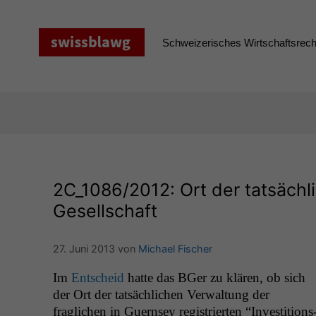
Zum
Inhalt
springen
Schweizerisches Wirtschaftsrecht
2C_1086
/2012: Ort der tatsäch
Gesellschaft
27. Juni 2013
von
Michael Fischer
Im
Entscheid
hat­te das BGer zu klären, ob sich
der Ort der tat­säch­lichen Ver­wal­tung der
fraglichen in Guernsey reg­istri­erten “Investi­tion­s