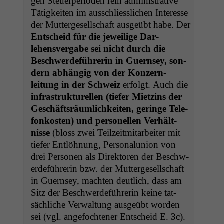
gen Steuer­pe­ri­o­den rein admin­is­tra­tive
Tätigkeit­en im auss­chliesslichen Inter­esse
der Mut­terge­sellschaft aus­geübt habe. Der
Entscheid für die jew­eilige Dar­
lehensver­gabe sei nicht durch die
Beschw­erde­führerin in Guernsey, son­
dern abhängig von der Konz­ern­
leitung in der Schweiz
erfol­gt. Auch die
infra­struk­turellen (tiefer Miet­zins der
Geschäft­sräum­lichkeit­en, geringe Tele­
fonkosten) und per­son­ellen Ver­hält­
nisse
(bloss zwei Teilzeit­mi­tar­beit­er mit
tiefer Entlöh­nung, Per­son­alu­nion von
drei Per­so­n­en als Direk­toren der Beschw­
erde­führerin bzw. der Mut­terge­sellschaft
in Guernsey, macht­en deut­lich, dass am
Sitz der Beschw­erde­führerin keine tat­
säch­liche Ver­wal­tung aus­geübt wor­den
sei (vgl. ange­focht­en­er Entscheid E. 3c).