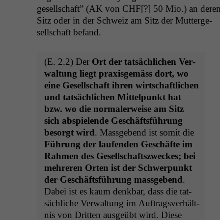
ge­sellschaft” (
AK
von
CHF
[?] 50 Mio.) an dere
Sitz oder in der Schweiz am Sitz der Mut­terge­
sellschaft befand.
(E. 2.2) Der
Ort der tat­säch­lichen Ver­
wal­tung liegt prax­is­gemäss dort, wo
eine Gesellschaft ihren wirtschaftlichen
und tat­säch­lichen Mit­telpunkt hat
bzw. wo die nor­maler­weise am Sitz
sich abspie­lende Geschäfts­führung
besorgt wird
. Mass­gebend ist somit die
Führung der laufend­en Geschäfte im
Rah­men des Gesellschaft­szweck­es; bei
mehreren Orten ist der Schw­er­punkt
der Geschäfts­führung mass­gebend
.
Dabei ist es kaum denkbar, dass die tat­
säch­liche Ver­wal­tung im Auf­tragsver­hält­
nis von Drit­ten aus­geübt wird. Diese