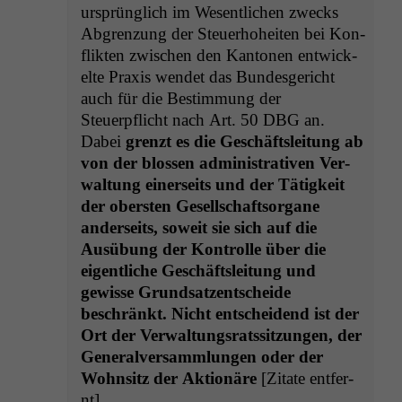
ursprünglich im Wesentlichen zwecks
Abgren­zung der Steuer­ho­heit­en bei Kon­
flik­ten zwis­chen den Kan­to­nen entwick­
elte Prax­is wen­det das Bun­des­gericht
auch für die Bes­tim­mung der
Steuerpflicht nach Art. 50
DBG
an.
Dabei
gren­zt es die Geschäft­sleitung ab
von der blossen admin­is­tra­tiv­en Ver­
wal­tung ein­er­seits und der Tätigkeit
der ober­sten Gesellschaft­sor­gane
ander­seits, soweit sie sich auf die
Ausübung der Kon­trolle über die
eigentliche Geschäft­sleitung und
gewisse Grund­satzentschei­de
beschränkt. Nicht entschei­dend ist der
Ort der Ver­wal­tungsratssitzun­gen, der
Gen­er­alver­samm­lun­gen oder der
Wohn­sitz der Aktionäre
[Zitate ent­fer­
nt].