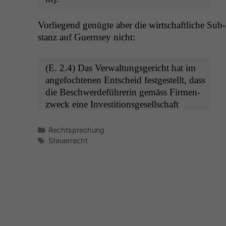
Vor­liegend genügte aber die wirtschaftliche Sub­
stanz auf Guernsey nicht:
(E. 2.4) Das Ver­wal­tungs­gericht hat im
ange­focht­e­nen Entscheid fest­gestellt, dass
die Beschw­erde­führerin gemäss Fir­men­
zweck eine Investi­tion­s­ge­sellschaft
Kategorien
Rechtsprechung
Schlagwörter
Steuerrecht