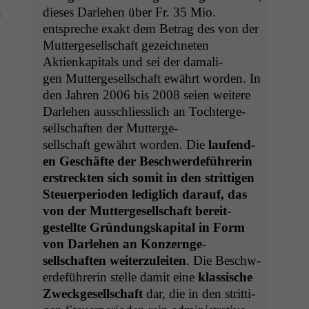
n
dieses Dar­lehen über Fr. 35 Mio.
entspreche exakt dem Betrag des von der
Mut­terge­sellschaft geze­ich­neten
Aktienkap­i­tals und sei der dama­li­
gen Mut­terge­sellschaft ewährt wor­den. In
den Jahren 2006 bis 2008 seien weit­ere
Dar­lehen auss­chliesslich an Tochterge­
sellschaften der Mut­terge­
sellschaft gewährt wor­den. Die
laufend­
en Geschäfte der Beschw­erde­führerin
erstreck­ten sich somit in den strit­ti­gen
Steuer­pe­ri­o­den lediglich darauf, das
von der Mut­terge­sellschaft bere­it­
gestellte Grün­dungskap­i­tal in Form
von Dar­lehen an Konz­ernge­
sellschaften weit­erzuleit­en
. Die Beschw­
erde­führerin stelle damit eine
klas­sis­che
Zweck­ge­sellschaft
dar, die in den strit­ti­