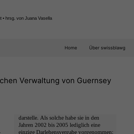
 • hrsg. von Juana Vasella
Home
Über swissblawg
lichen Verwaltung von Guernsey
darstelle. Als solche habe sie in den
Jahren 2002 bis 2005 lediglich eine
­
einzige Dar­lehensver­gabe vorgenom­men;