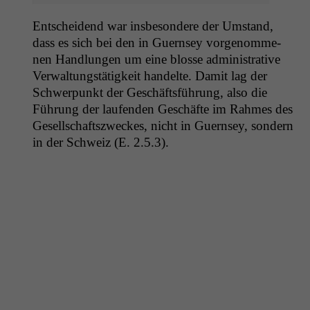
Entschei­dend war ins­beson­dere der Umstand,
dass es sich bei den in Guernsey vorgenomme­
nen Hand­lun­gen um eine blosse admin­is­tra­tive
Ver­wal­tungstätigkeit han­delte. Damit lag der
Schw­er­punkt der Geschäfts­führung, also die
Führung der laufend­en Geschäfte im Rahmes des
Gesellschaft­szweck­es, nicht in Guernsey, son­dern
in der Schweiz (E. 2.5.3).