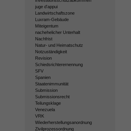
Investitionsschutzabkommen
juge d'appui
Landwirtschaftszone
Luxram-Gebäude
Miteigentum
nachehelicher Unterhalt
Nachfrist
Natur- und Heimatschutz
Notzuständigkeit
Revision
Schiedsrichterernennung
SFV
Spanien
Staatenimmunität
Submission
Submissionsrecht
Teilungsklage
Venezuela
VRK
Wiederherstellungsanordnung
Zivilprozessordnung