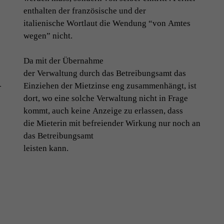
enthal­ten der franzö­sis­che und der
ital­ienis­che Wort­laut die Wen­dung “von Amtes
wegen” nicht.
Da mit der Übernahme
der Ver­wal­tung durch das Betrei­bungsamt das
­
Einziehen der Miet­zinse eng zusam­men­hängt, ist
dort, wo eine solche Ver­wal­tung nicht in Frage
kommt, auch keine Anzeige zu erlassen, dass
die Mieterin mit befreien­der Wirkung nur noch an
das Betreibungsamt
leis­ten kann.