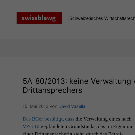
Zum
Inhalt
springen
Schweizerisches Wirtschaftsrecht
5A_80
/2013: keine Verwaltung
Drittansprechers
15. Mai 2013
von
David Vasella
Das BGer bestätigt, dass
die Ver­wal­tung eines nach
VZG
10
gepfän­de­ten Grund­stücks, das im Eigen­tum
ein­er Drit­tansprecherin ste­ht, durch das Betrei­