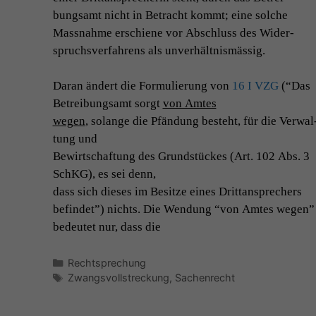
bungsamt nicht in Betra­cht kommt; eine solche
Mass­nahme erschiene vor Abschluss des Wider­
spruchsver­fahrens als unverhältnismässig.
Daran ändert die For­mulierung von
16 I
VZG
(“Das
Betrei­bungsamt sorgt
von Amtes
wegen
, solange die Pfän­dung beste­ht, für die Ver­wal
tung und
Bewirtschaf­tung des Grund­stück­es (Art. 102 Abs. 3
SchKG), es sei denn,
dass sich dieses im Besitze eines Drit­tansprech­ers
befind­et”) nichts. Die Wen­dung “von Amtes wegen”
bedeutet nur, dass die
Kategorien
Rechtsprechung
Schlagwörter
Zwangsvollstreckung
,
Sachenrecht