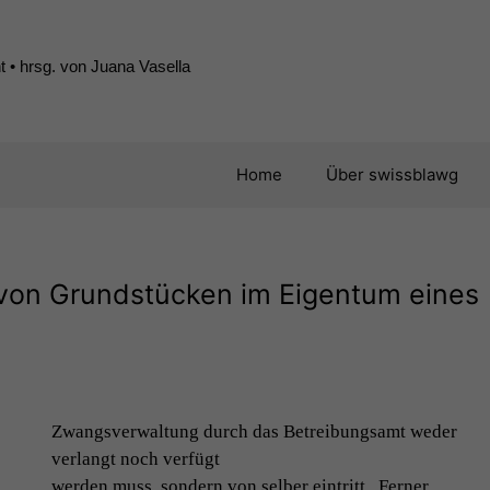
 • hrsg. von Juana Vasella
Home
Über swissblawg
 von Grundstücken im Eigentum eines
Zwangsver­wal­tung durch das Betrei­bungsamt wed­er
ver­langt noch verfügt
wer­den muss, son­dern von sel­ber ein­tritt . Fern­er