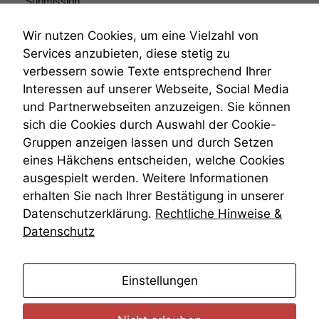
Submission
diese Option
Submissionsrecht
deaktivieren,
Teilungsklage
Wir nutzen Cookies, um eine Vielzahl von
kann die
Venezuela
Website nicht
Services anzubieten, diese stetig zu
VRK
zu 100%
verbessern sowie Texte entsprechend Ihrer
funktionieren.
Wiederherstellungsanordnung
Interessen auf unserer Webseite, Social Media
Zivilprozessordnung
und Partnerwebseiten anzuzeigen. Sie können
ZPO
sich die Cookies durch Auswahl der Cookie-
Zustellfiktion
Marketing
Gruppen anzeigen lassen und durch Setzen
Zuständigkeit
Wir speichern
anonyme Daten ab,
Öffentliches Personalrecht
eines Häkchens entscheiden, welche Cookies
um interne
Öffentlichkeitsprinzip
ausgespielt werden. Weitere Informationen
marketingtechnische
erhalten Sie nach Ihrer Bestätigung in unserer
Auswertungen
Datenschutzerklärung.
Rechtliche Hinweise &
durchführen zu
können. Diese helfen
Datenschutz
uns, unsere Website
zu verbessern.
anmelden
Einstellungen