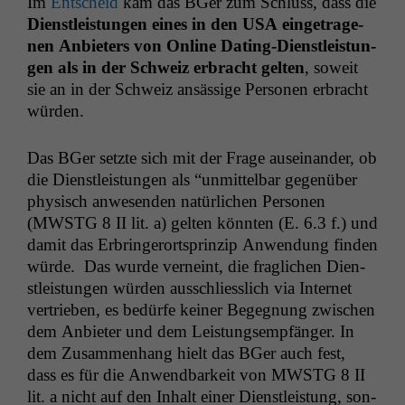
Im
Entscheid
kam das BGer zum Schluss, dass die
Dien­stleis­tun­gen eines in den
USA
einge­tra­ge­
nen Anbi­eters von Online Dat­ing-Dien­stleis­tun­
gen als in der Schweiz erbracht gel­ten
, soweit
sie an in der Schweiz ansäs­sige Per­so­n­en erbracht
würden.
Das BGer set­zte sich mit der Frage auseinan­der, ob
die Dien­stleis­tun­gen als “unmit­tel­bar gegenüber
physisch anwe­senden natür­lichen Per­so­n­en
(
MWSTG
8
II
lit. a) gel­ten kön­nten (E. 6.3 f.) und
damit das Erbringerort­sprinzip Anwen­dung find­en
würde. Das wurde verneint, die fraglichen Dien­
stleis­tun­gen wür­den auss­chliesslich via Inter­net
ver­trieben, es bedürfe kein­er Begeg­nung zwis­chen
dem Anbi­eter und dem Leis­tungsempfänger. In
dem Zusam­men­hang hielt das BGer auch fest,
dass es für die Anwend­barkeit von
MWSTG
8
II
lit. a nicht auf den Inhalt ein­er Dien­stleis­tung, son­