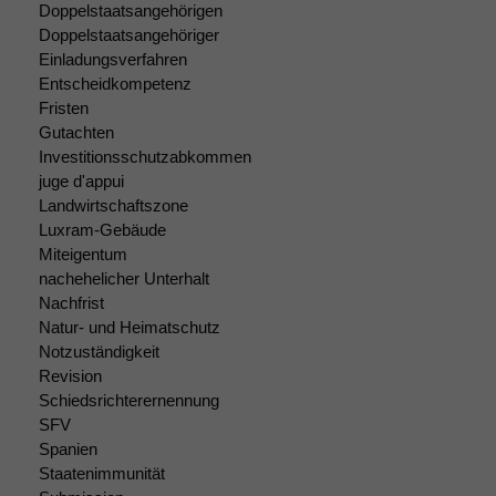
korrekt
Doppelstaatsangehörigen
angezeigt
Doppelstaatsangehöriger
werden kann.
Einladungsverfahren
Entscheidkompetenz
Fristen
Statistiken
Gutachten
Um unsere
Investitionsschutzabkommen
Website zu
juge d'appui
verbessern,
Landwirtschaftszone
zeichnen
Luxram-Gebäude
wir
Miteigentum
anonyme
statistische
nachehelicher Unterhalt
Daten auf.
Nachfrist
Natur- und Heimatschutz
Notzuständigkeit
Funktionalität
Revision
Einige
Schiedsrichterernennung
Funktionen auf
SFV
dieser Website
Spanien
sind optional.
Staatenimmunität
Wenn Sie