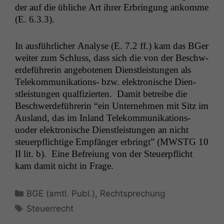
der auf die übliche Art ihrer Erbringung ankomme
(E. 6.3.3).
In aus­führlich­er Analyse (E. 7.2 ff.) kam das BGer
weit­er zum Schluss, dass sich die von der Beschw­
erde­führerin ange­bote­nen Dien­stleis­tun­gen als
Telekom­mu­nika­tions- bzw. elek­tro­n­is­che Dien­
stleis­tun­gen qual­fizierten. Damit betreibe die
Beschw­erde­führerin “ein Unternehmen mit Sitz im
Aus­land, das im Inland Telekom­mu­nika­tions-
uoder elek­tro­n­is­che Dien­stleis­tun­gen an nicht
steuerpflichtige Empfänger erbringt” (
MWSTG
10
II
lit. b). Eine Befreiung von der Steuerpflicht
kam damit nicht in Frage.
Kategorien
BGE (amtl. Publ.)
,
Rechtsprechung
Schlagwörter
Steuerrecht