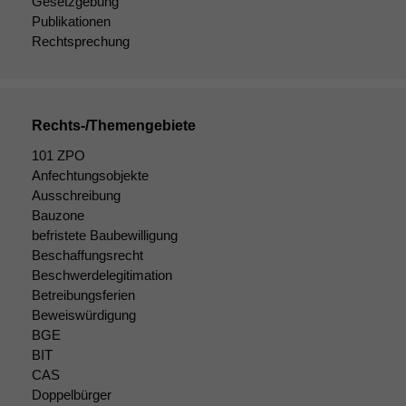
Gesetzgebung
Publikationen
Rechtsprechung
Rechts-/Themengebiete
101 ZPO
Anfechtungsobjekte
Ausschreibung
Bauzone
befristete Baubewilligung
Notwendige
Beschaffungsrecht
Cookies
Beschwerdelegitimation
Diese
Betreibungsferien
Cookies sind
Beweiswürdigung
nicht
optional, es
BGE
braucht sie,
BIT
damit die
CAS
Website
Doppelbürger