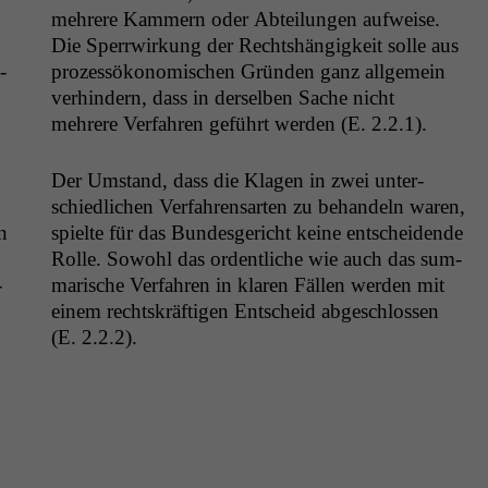
mehrere Kam­mern oder Abteilun­gen aufweise.
Die Sper­rwirkung der Recht­shängigkeit solle aus
­
prozessökonomis­chen Grün­den ganz all­ge­mein
ver­hin­dern, dass in der­sel­ben Sache nicht
mehrere Ver­fahren geführt wer­den (E. 2.2.1).
Der Umstand, dass die Kla­gen in zwei unter­
schiedlichen Ver­fahren­sarten zu behan­deln waren,
n
spielte für das Bun­des­gericht keine entschei­dende
Rolle. Sowohl das ordentliche wie auch das sum­
­
marische Ver­fahren in klaren Fällen wer­den mit
einem recht­skräfti­gen Entscheid abgeschlossen
(E. 2.2.2).