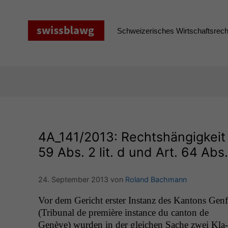
Zum
Inhalt
springen
Schweizerisches Wirtschaftsrecht
4A_141
/2013: Rechtshängigkeit 
59 Abs. 2 lit. d und Art. 64 Abs. 
24. September 2013
von
Roland Bachmann
Vor dem Gericht erster Instanz des Kan­tons Genf
(Tri­bunal de pre­mière instance du can­ton de
Genève) wur­den in der gle­ichen Sache zwei Kla­