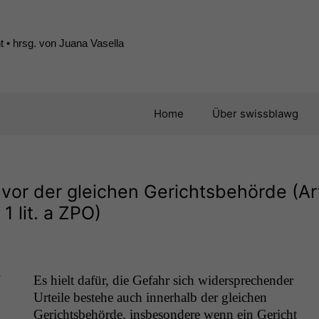
 • hrsg. von Juana Vasella
Home
Über swissblawg
vor der gleichen Gerichtsbehörde (Ar
1 lit. a
ZPO
)
Es hielt dafür, die Gefahr sich wider­sprechen­der
Urteile beste­he auch inner­halb der gle­ichen
Gerichts­be­hörde, ins­beson­dere wenn ein Gericht