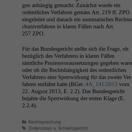
gen anhängig gemacht: Zunächst wurde ein
ordentlich­es Ver­fahren gemäss Art. 219 ff.
ZPO
ein­geleit­et und danach ein sum­marisches Rechtss
chutzver­fahren in klaren Fällen nach Art.
257
ZPO
.
Für das Bun­des­gericht stellte sich die Frage, ob
bezüglich des Ver­fahrens in klaren Fällen
sämtliche Prozessvo­raus­set­zun­gen gegeben ware
oder ob die Recht­shängigkeit des ordentlichen
Ver­fahrens eine Sper­rwirkung für das zweite Ver
fahren ent­fal­tet hat­te (BGer.
4A_141
/2013
vom
22. August 2013, E. 2.2). Das Bun­des­gericht
bejahte die Sper­rwirkung der ersten Klage (E.
2.2.4).
Kategorien
Rechtsprechung
Schlagwörter
Zivilprozess u. Schiedsgericht