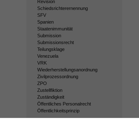
Revision
Schiedsrichterernennung
SFV
Spanien
Staatenimmunität
Submission
Submissionsrecht
Teilungsklage
Venezuela
VRK
Wiederherstellungsanordnung
Zivilprozessordnung
ZPO
Zustellfiktion
Zuständigkeit
Öffentliches Personalrecht
Öffentlichkeitsprinzip