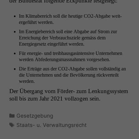
der Bun­desrat fol­gende Eck­punk­te festgelegt:
Im Klimabere­ich soll die heutige CO2-Abgabe weit­
erge­führt werden.
Im Energiebere­ich soll eine Abgabe auf Strom zur
Erre­ichung der Ver­brauch­sziele gemäss dem
Energiege­setz einge­führt werden.
Für energie- und treib­haus­gas­in­ten­sive Unternehmen
wer­den Abfederungs­mass­nah­men vorgesehen.
Die Erträge aus der CO2-Abgabe sollen voll­ständig an
die Unternehmen und die Bevölkerung rück­verteilt
werden.
Der Über­gang vom Förder- zum Lenkungssys­tem
soll bis zum Jahr 2021 vol­l­zo­gen sein.
Kategorien
Gesetzgebung
Schlagwörter
Staats- u. Verwaltungsrecht