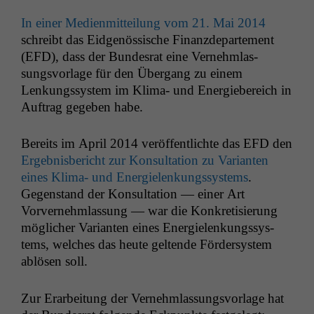
In ein­er Medi­en­mit­teilung vom 21. Mai 201
4
schreibt das Eid­genös­sis­che Finanzde­parte­ment
(
EFD
), dass der Bun­desrat eine Vernehm­las­
sungsvor­lage für den Über­gang zu einem
Lenkungssys­tem im Kli­ma- und Energiebere­ich in
Auf­trag gegeben habe.
Bere­its im April 2014 veröf­fentlichte das
EFD
den
Ergeb­nis­bericht zur Kon­sul­ta­tion zu Vari­anten
eines Kli­ma- und Energie­lenkungssys­tems
.
Gegen­stand der Kon­sul­ta­tion — ein­er Art
Vorvernehm­las­sung — war die Konkretisierung
möglich­er Vari­anten eines Energie­lenkungssys­
tems, welch­es das heute gel­tende Förder­sys­tem
ablösen soll.
Zur Erar­beitung der Vernehm­las­sungsvor­lage hat