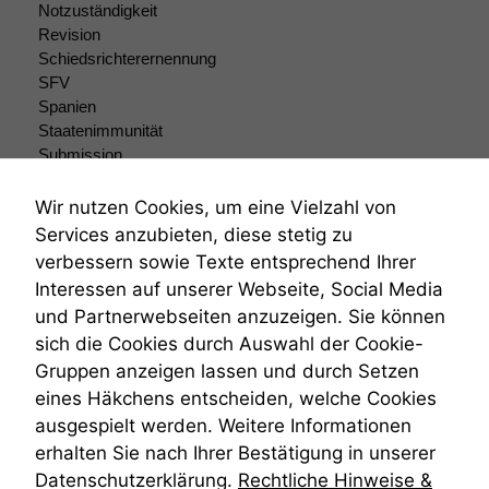
Funktionen auf
Notzuständigkeit
dieser Website
Revision
sind optional.
Schiedsrichterernennung
Wenn Sie
SFV
diese Option
Spanien
deaktivieren,
Staatenimmunität
kann die
Website nicht
Submission
zu 100%
Submissionsrecht
funktionieren.
Teilungsklage
Wir nutzen Cookies, um eine Vielzahl von
Venezuela
Services anzubieten, diese stetig zu
VRK
verbessern sowie Texte entsprechend Ihrer
Marketing
Wiederherstellungsanordnung
Interessen auf unserer Webseite, Social Media
Wir speichern
Zivilprozessordnung
und Partnerwebseiten anzuzeigen. Sie können
anonyme Daten ab,
ZPO
um interne
sich die Cookies durch Auswahl der Cookie-
Zustellfiktion
marketingtechnische
Gruppen anzeigen lassen und durch Setzen
Zuständigkeit
Auswertungen
Öffentliches Personalrecht
eines Häkchens entscheiden, welche Cookies
durchführen zu
Öffentlichkeitsprinzip
ausgespielt werden. Weitere Informationen
können. Diese helfen
uns, unsere Website
erhalten Sie nach Ihrer Bestätigung in unserer
zu verbessern.
Datenschutzerklärung.
Rechtliche Hinweise &