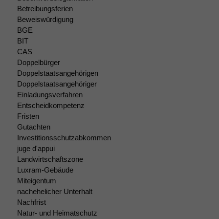
braucht sie,
Betreibungsferien
damit die
Beweiswürdigung
Website
BGE
korrekt
BIT
angezeigt
CAS
werden kann.
Doppelbürger
Doppelstaatsangehörigen
Doppelstaatsangehöriger
Statistiken
Einladungsverfahren
Um unsere
Entscheidkompetenz
Website zu
Fristen
verbessern,
zeichnen
Gutachten
wir
Investitionsschutzabkommen
anonyme
juge d'appui
statistische
Landwirtschaftszone
Daten auf.
Luxram-Gebäude
Miteigentum
nachehelicher Unterhalt
Funktionalität
Nachfrist
Einige
Natur- und Heimatschutz