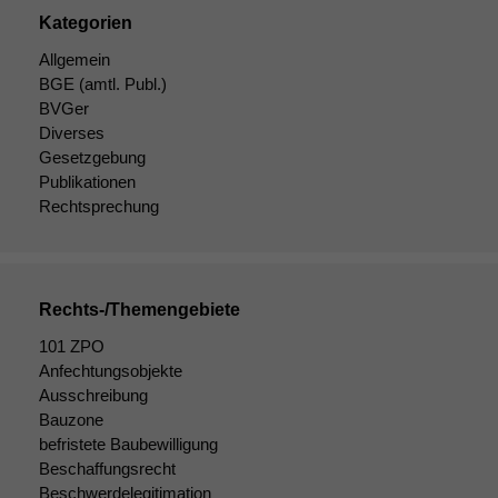
Kategorien
Allgemein
BGE
(amtl. Publ.)
BVGer
Diverses
Gesetzgebung
Publikationen
Rechtsprechung
Rechts-/Themengebiete
101 ZPO
Anfechtungsobjekte
Notwendige
Ausschreibung
Cookies
Bauzone
Diese
Cookies sind
befristete Baubewilligung
nicht
Beschaffungsrecht
optional, es
Beschwerdelegitimation