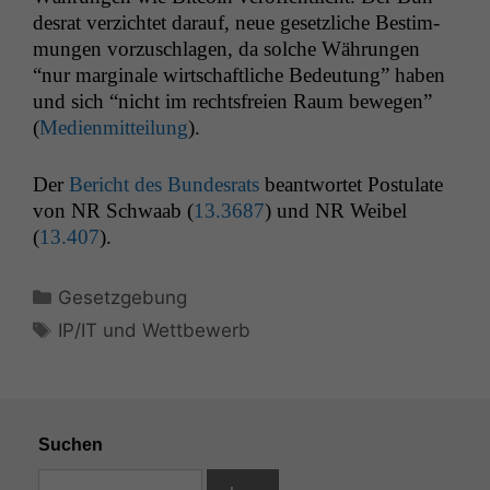
desrat verzichtet darauf, neue geset­zliche Bes­tim­
mungen vorzuschla­gen, da solche Währun­gen
“nur mar­ginale wirtschaftliche Bedeu­tung” haben
und sich “nicht im rechts­freien Raum bewe­gen”
(
Medi­en­mit­teilung
).
Der
Bericht des Bun­desrats
beant­wortet Pos­tu­late
von
NR
Schwaab (
13.3687
) und
NR
Weibel
(
13.407
).
Kategorien
Gesetzgebung
Schlagwörter
IP/IT und Wettbewerb
Suchen