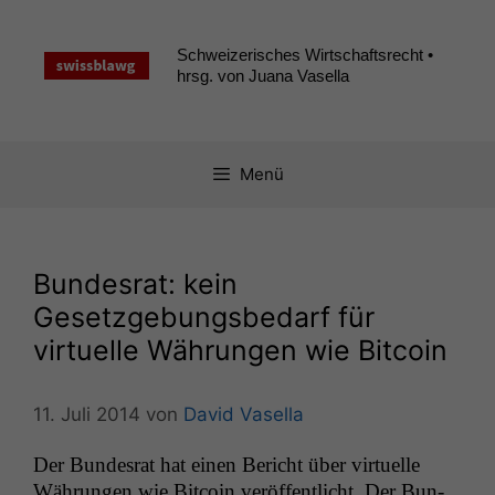
Zum
Inhalt
Schweizerisches Wirtschaftsrecht •
springen
hrsg. von Juana Vasella
Menü
Bundesrat: kein
Gesetzgebungsbedarf für
virtuelle Währungen wie Bitcoin
11. Juli 2014
von
David Vasella
Der Bun­desrat hat einen Bericht über virtuelle
Währun­gen wie Bit­coin veröf­fentlicht. Der Bun­