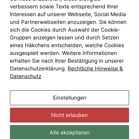
Daten auf.
VRK
verbessern sowie Texte entsprechend Ihrer
Wiederherstellungsanordnung
Interessen auf unserer Webseite, Social Media
Zivilprozessordnung
und Partnerwebseiten anzuzeigen. Sie können
Funktionalität
ZPO
sich die Cookies durch Auswahl der Cookie-
Einige
Zustellfiktion
Funktionen auf
Gruppen anzeigen lassen und durch Setzen
Zuständigkeit
dieser Website
Öffentliches Personalrecht
eines Häkchens entscheiden, welche Cookies
sind optional.
Öffentlichkeitsprinzip
ausgespielt werden. Weitere Informationen
Wenn Sie
erhalten Sie nach Ihrer Bestätigung in unserer
diese Option
deaktivieren,
Datenschutzerklärung.
Rechtliche Hinweise &
kann die
Datenschutz
Website nicht
zu 100%
funktionieren.
anmelden
Einstellungen
Marketing
Nicht erlauben
Wir speichern
anonyme Daten ab,
um interne
Alle akzeptieren
marketingtechnische