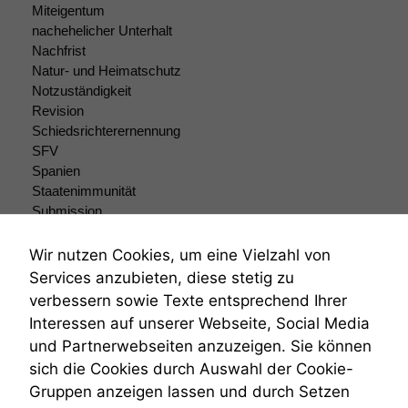
Funktionalität
Miteigentum
Einige
nachehelicher Unterhalt
Funktionen auf
Nachfrist
dieser Website
Natur- und Heimatschutz
sind optional.
Notzuständigkeit
Wenn Sie
Revision
diese Option
Schiedsrichterernennung
deaktivieren,
SFV
kann die
Website nicht
Spanien
zu 100%
Staatenimmunität
funktionieren.
Submission
Submissionsrecht
Teilungsklage
Wir nutzen Cookies, um eine Vielzahl von
Marketing
Venezuela
Services anzubieten, diese stetig zu
Wir speichern
VRK
verbessern sowie Texte entsprechend Ihrer
anonyme Daten ab,
Wiederherstellungsanordnung
Interessen auf unserer Webseite, Social Media
um interne
Zivilprozessordnung
marketingtechnische
und Partnerwebseiten anzuzeigen. Sie können
ZPO
Auswertungen
sich die Cookies durch Auswahl der Cookie-
Zustellfiktion
durchführen zu
Gruppen anzeigen lassen und durch Setzen
Zuständigkeit
können. Diese helfen