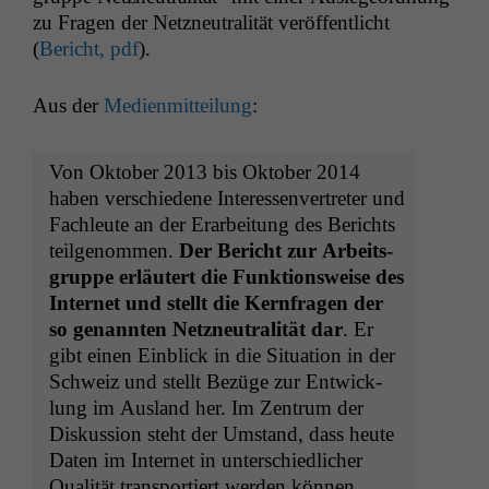
zu Fra­gen der Net­zneu­tral­ität veröf­fentlicht
(
Bericht, pdf
).
Aus der
Medi­en­mit­teilung
:
Von Okto­ber 2013 bis Okto­ber 2014
haben ver­schiedene Inter­essen­vertreter und
Fach­leute an der Erar­beitung des Berichts
teilgenom­men.
Der Bericht zur Arbeits­
gruppe erläutert die Funk­tion­sweise des
Inter­net und stellt die Kern­fra­gen der
so genan­nten Net­zneu­tral­ität dar
. Er
gibt einen Ein­blick in die Sit­u­a­tion in der
Schweiz und stellt Bezüge zur Entwick­
lung im Aus­land her. Im Zen­trum der
Diskus­sion ste­ht der Umstand, dass heute
Dat­en im Inter­net in unter­schiedlich­er
Qual­ität trans­portiert wer­den kön­nen.