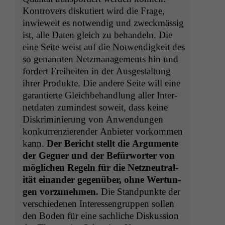
Kon­tro­vers disku­tiert wird die Frage,
inwieweit es notwendig und zweck­mäs­sig
ist, alle Dat­en gle­ich zu behan­deln. Die
eine Seite weist auf die Notwendigkeit des
so genan­nten Net­z­man­age­ments hin und
fordert Frei­heit­en in der Aus­gestal­tung
ihrer Pro­duk­te. Die andere Seite will eine
garantierte Gle­ich­be­hand­lung aller Inter­
net­dat­en zumin­d­est soweit, dass keine
Diskri­m­inierung von Anwen­dun­gen
konkur­ren­zieren­der Anbi­eter vorkom­men
kann.
Der Bericht stellt die Argu­mente
der Geg­n­er und der Befür­worter von
möglichen Regeln für die Net­zneu­tral­
ität einan­der gegenüber, ohne Wer­tun­
gen vorzunehmen.
Die Stand­punk­te der
ver­schiede­nen Inter­es­sen­grup­pen sollen
den Boden für eine sach­liche Diskus­sion