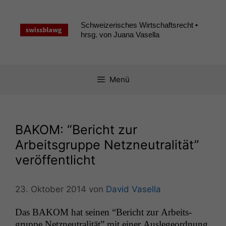
Zum
Inhalt
Schweizerisches Wirtschaftsrecht •
springen
hrsg. von Juana Vasella
Menü
BAKOM
: “Bericht zur
Arbeitsgruppe Netzneutralität”
veröffentlicht
23. Oktober 2014
von
David Vasella
Das
BAKOM
hat seinen “Bericht zur Arbeits­
gruppe Net­zneu­tral­ität” mit ein­er Ausle­ge­ord­nung