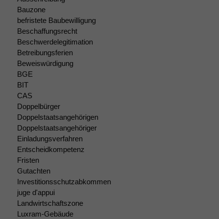
nicht
Bauzone
optional, es
befristete Baubewilligung
braucht sie,
Beschaffungsrecht
damit die
Beschwerdelegitimation
Website
Betreibungsferien
korrekt
Beweiswürdigung
angezeigt
BGE
werden kann.
BIT
CAS
Doppelbürger
Statistiken
Doppelstaatsangehörigen
Um unsere
Doppelstaatsangehöriger
Website zu
Einladungsverfahren
verbessern,
zeichnen
Entscheidkompetenz
wir
Fristen
anonyme
Gutachten
statistische
Investitionsschutzabkommen
Daten auf.
juge d'appui
Landwirtschaftszone
Luxram-Gebäude