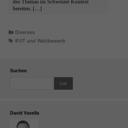
des The­mas im Schweiz­er Kon­text
bereiten. […]
Kategorien
Diverses
Schlagwörter
IP/IT und Wettbewerb
Suchen
David Vasella