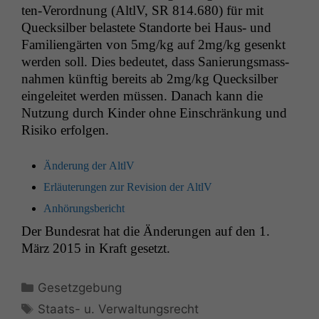
ten-Verord­nung (AltlV,
SR
814.680) für mit
Queck­sil­ber belastete Stan­dorte bei Haus- und
Fam­i­liengärten von 5mg/kg auf 2mg/kg gesenkt
wer­den soll. Dies bedeutet, dass Sanierungs­mass­
nah­men kün­ftig bere­its ab 2mg/kg Queck­sil­ber
ein­geleit­et wer­den müssen. Danach kann die
Nutzung durch Kinder ohne Ein­schränkung und
Risiko erfolgen.
Änderung der AltlV
Erläuterun­gen zur Revi­sion der AltlV
Anhörungs­bericht
Der Bun­desrat hat die Änderun­gen auf den 1.
März 2015 in Kraft gesetzt.
Kategorien
Gesetzgebung
Schlagwörter
Staats- u. Verwaltungsrecht