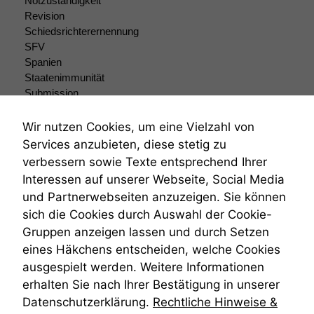
Notzuständigkeit
verbessern,
Revision
zeichnen
Schiedsrichterernennung
wir
SFV
anonyme
Spanien
statistische
Staatenimmunität
Daten auf.
Submission
Submissionsrecht
Teilungsklage
Funktionalität
Wir nutzen Cookies, um eine Vielzahl von
Venezuela
Einige
Services anzubieten, diese stetig zu
Funktionen auf
VRK
verbessern sowie Texte entsprechend Ihrer
dieser Website
Wiederherstellungsanordnung
Interessen auf unserer Webseite, Social Media
sind optional.
Zivilprozessordnung
und Partnerwebseiten anzuzeigen. Sie können
Wenn Sie
ZPO
diese Option
sich die Cookies durch Auswahl der Cookie-
Zustellfiktion
deaktivieren,
Gruppen anzeigen lassen und durch Setzen
Zuständigkeit
kann die
Öffentliches Personalrecht
eines Häkchens entscheiden, welche Cookies
Website nicht
Öffentlichkeitsprinzip
ausgespielt werden. Weitere Informationen
zu 100%
funktionieren.
erhalten Sie nach Ihrer Bestätigung in unserer
Datenschutzerklärung.
Rechtliche Hinweise &