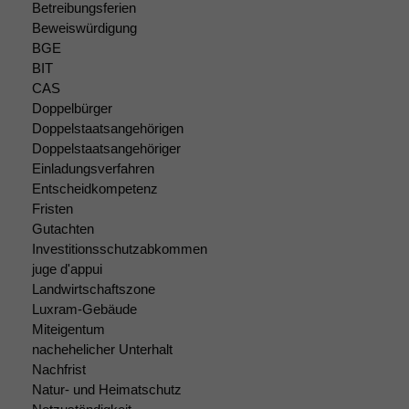
Betreibungsferien
Beweiswürdigung
BGE
BIT
CAS
Notwendige
Doppelbürger
Cookies
Doppelstaatsangehörigen
Diese
Doppelstaatsangehöriger
Cookies sind
Einladungsverfahren
nicht
Entscheidkompetenz
optional, es
Fristen
braucht sie,
damit die
Gutachten
Website
Investitionsschutzabkommen
korrekt
juge d'appui
angezeigt
Landwirtschaftszone
werden kann.
Luxram-Gebäude
Miteigentum
nachehelicher Unterhalt
Statistiken
Nachfrist
Um unsere
Natur- und Heimatschutz
Website zu