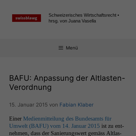
Zum
Inhalt
Schweizerisches Wirtschaftsrecht •
springen
hrsg. von Juana Vasella
Menü
BAFU
: Anpassung der Altlasten-
Verordnung
15. Januar 2015
von
Fabian Klaber
Ein­er
Medi­en­mit­teilung des Bun­de­samts für
Umwelt (
BAFU
) vom 14. Jan­u­ar 2015
ist zu ent­
nehmen, dass der Sanierungswert gemäss Alt­las­