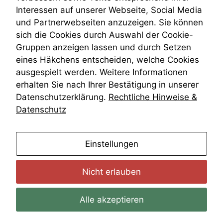
Wiederherstellungsanordnung
Website nicht
Interessen auf unserer Webseite, Social Media
Zivilprozessordnung
zu 100%
und Partnerwebseiten anzuzeigen. Sie können
ZPO
funktionieren.
sich die Cookies durch Auswahl der Cookie-
Zustellfiktion
Gruppen anzeigen lassen und durch Setzen
Zuständigkeit
Öffentliches Personalrecht
eines Häkchens entscheiden, welche Cookies
Marketing
Öffentlichkeitsprinzip
ausgespielt werden. Weitere Informationen
Wir speichern
anonyme Daten ab,
erhalten Sie nach Ihrer Bestätigung in unserer
um interne
Datenschutzerklärung.
Rechtliche Hinweise &
marketingtechnische
Datenschutz
Auswertungen
durchführen zu
können. Diese helfen
anmelden
uns, unsere Website
Einstellungen
zu verbessern.
Nicht erlauben
Alle akzeptieren