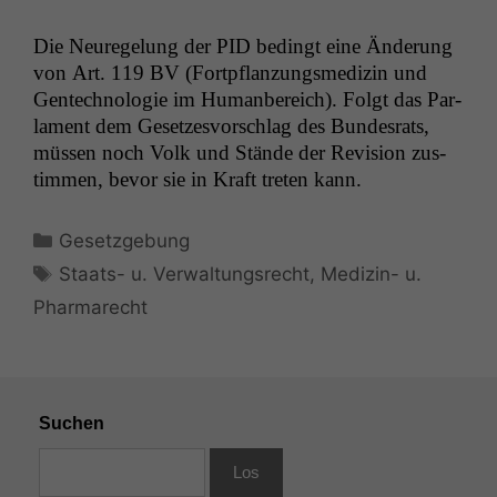
Die Neuregelung der
PID
bed­ingt eine Änderung
von Art. 119
BV
(Fortpflanzungsmedi­zin und
Gen­tech­nolo­gie im Human­bere­ich). Fol­gt das Par­
la­ment dem Geset­zesvorschlag des Bun­desrats,
müssen noch Volk und Stände der Revi­sion zus­
tim­men, bevor sie in Kraft treten kann.
Kategorien
Gesetzgebung
Schlagwörter
Staats- u. Verwaltungsrecht
,
Medizin- u.
Pharmarecht
Suchen