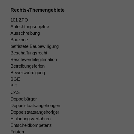
Rechts-/Themengebiete
101 ZPO
Anfechtungsobjekte
Ausschreibung
Bauzone
befristete Baubewilligung
Beschaffungsrecht
Beschwerdelegitimation
Notwendige
Betreibungsferien
Cookies
Beweiswürdigung
Diese
BGE
Cookies sind
BIT
nicht
CAS
optional, es
Doppelbürger
braucht sie,
Doppelstaatsangehörigen
damit die
Doppelstaatsangehöriger
Website
korrekt
Einladungsverfahren
angezeigt
Entscheidkompetenz
werden kann.
Fristen