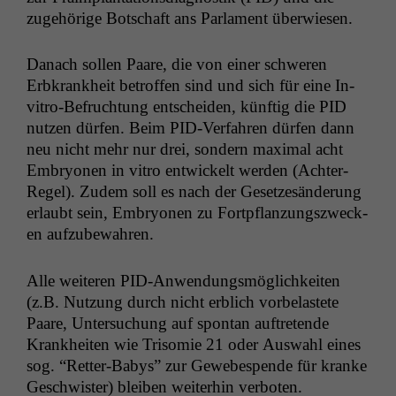
zuge­hörige Botschaft ans Par­la­ment überwiesen.
Danach sollen Paare, die von ein­er schw­eren
Erbkrankheit betrof­fen sind und sich für eine In-
vit­ro-Befruch­tung entschei­den, kün­ftig die
PID
nutzen dür­fen. Beim PID-Ver­fahren dür­fen dann
neu nicht mehr nur drei, son­dern max­i­mal acht
Embry­onen in vit­ro entwick­elt wer­den (Achter-
Regel). Zudem soll es nach der Geset­zesän­derung
erlaubt sein, Embry­onen zu Fortpflanzungszweck­
en aufzubewahren.
Alle weit­eren PID-Anwen­dungsmöglichkeit­en
(z.B. Nutzung durch nicht erblich vor­be­lastete
Paare, Unter­suchung auf spon­tan auftre­tende
Krankheit­en wie Tri­somie 21 oder Auswahl eines
sog. “Ret­ter-Babys” zur Gewebe­spende für kranke
Geschwis­ter) bleiben weit­er­hin verboten.