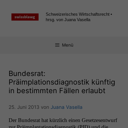
Zum
Inhalt
Schweizerisches Wirtschaftsrecht •
springen
hrsg. von Juana Vasella
Menü
Bundesrat:
Präimplationsdiagnostik künftig
in bestimmten Fällen erlaubt
25. Juni 2013
von
Juana Vasella
Der Bun­desrat hat kür­zlich einen Geset­ze­sen­twurf
zur Präim­plan­ta­tions­di­ag­nos­tik (
PID
) und die