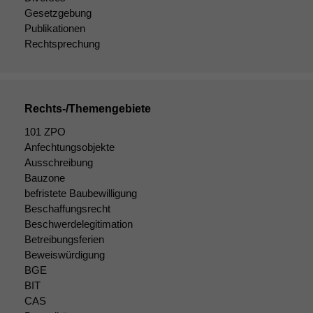
Gesetzgebung
Publikationen
Rechtsprechung
Rechts-/Themengebiete
101 ZPO
Anfechtungsobjekte
Ausschreibung
Bauzone
Notwendige
befristete Baubewilligung
Cookies
Beschaffungsrecht
Diese
Beschwerdelegitimation
Cookies sind
Betreibungsferien
nicht
Beweiswürdigung
optional, es
BGE
braucht sie,
BIT
damit die
CAS
Website