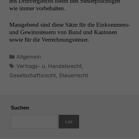
tels Drittver­gle­ichs bleibt den Steuerpflichti­gen
wie immer vorbehalten.
Mass­gebend sind diese Sätze für die Einkom­mens-
und Gewinns­teuern von Bund und Kan­to­nen
sowie für die Verrechnungssteuer.
Kategorien
Allgemein
Schlagwörter
Vertrags- u. Handelsrecht
,
Gesellschaftsrecht
,
Steuerrecht
Suchen