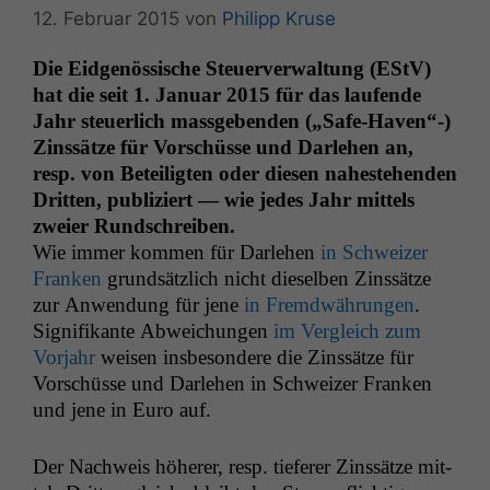
12. Februar 2015
von
Philipp Kruse
Die Eid­genös­sis­che Steuerver­wal­tung (EStV)
hat die seit 1. Jan­u­ar 2015 für das laufende
Jahr steuer­lich mass­geben­den („Safe-Haven“-)
Zinssätze für Vorschüsse und Dar­lehen an,
resp. von Beteiligten oder diesen nah­este­hen­den
Drit­ten, pub­liziert — wie jedes Jahr mit­tels
zweier Rundschreiben.
Wie immer kom­men für Dar­lehen
in Schweiz­er
Franken
grund­sät­zlich nicht diesel­ben Zinssätze
zur Anwen­dung für jene
in Fremd­währun­gen
.
Sig­nifikante Abwe­ichun­gen
im Ver­gle­ich zum
Vor­jahr
weisen ins­beson­dere die Zinssätze für
Vorschüsse und Dar­lehen in Schweiz­er Franken
und jene in Euro auf.
Der Nach­weis höher­er, resp. tief­er­er Zinssätze mit­