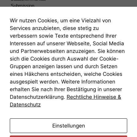
Wenn Sie
Submission
diese Option
deaktivieren,
Submissionsrecht
kann die
Teilungsklage
Wir nutzen Cookies, um eine Vielzahl von
Website nicht
Venezuela
Services anzubieten, diese stetig zu
zu 100%
VRK
verbessern sowie Texte entsprechend Ihrer
funktionieren.
Wiederherstellungsanordnung
Interessen auf unserer Webseite, Social Media
Zivilprozessordnung
und Partnerwebseiten anzuzeigen. Sie können
ZPO
Marketing
sich die Cookies durch Auswahl der Cookie-
Zustellfiktion
Wir speichern
Gruppen anzeigen lassen und durch Setzen
Zuständigkeit
anonyme Daten ab,
Öffentliches Personalrecht
eines Häkchens entscheiden, welche Cookies
um interne
Öffentlichkeitsprinzip
ausgespielt werden. Weitere Informationen
marketingtechnische
Auswertungen
erhalten Sie nach Ihrer Bestätigung in unserer
durchführen zu
Datenschutzerklärung.
Rechtliche Hinweise &
können. Diese helfen
Datenschutz
uns, unsere Website
zu verbessern.
anmelden
Einstellungen