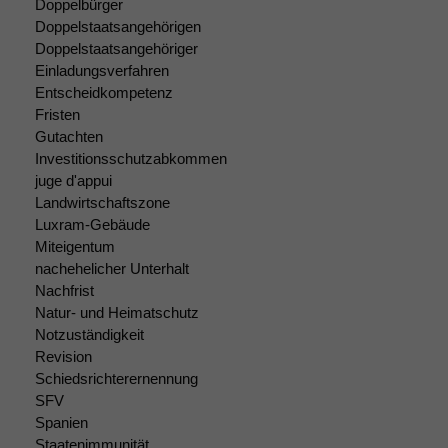
Doppelbürger
korrekt
Doppelstaatsangehörigen
angezeigt
Doppelstaatsangehöriger
werden kann.
Einladungsverfahren
Entscheidkompetenz
Fristen
Statistiken
Gutachten
Um unsere
Website zu
Investitionsschutzabkommen
verbessern,
juge d'appui
zeichnen
Landwirtschaftszone
wir
Luxram-Gebäude
anonyme
Miteigentum
statistische
nachehelicher Unterhalt
Daten auf.
Nachfrist
Natur- und Heimatschutz
Notzuständigkeit
Funktionalität
Revision
Einige
Schiedsrichterernennung
Funktionen auf
SFV
dieser Website
Spanien
sind optional.
Staatenimmunität