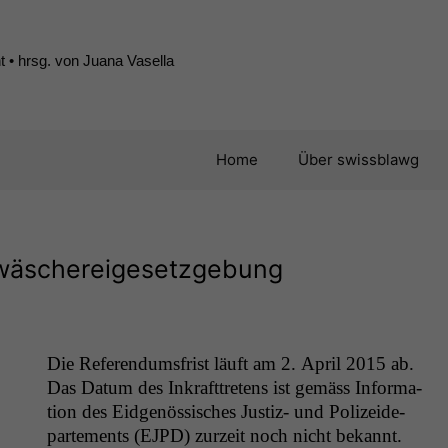
 • hrsg. von Juana Vasella
Home
Über swissblawg
dwäschereigesetzgebung
Die Ref­er­en­dums­frist läuft am 2. April 2015 ab.
Das Datum des Inkraft­tretens ist gemäss Infor­ma­
tion des Eid­genös­sis­ches Jus­tiz- und Polizei­de­
parte­ments (
EJPD
) zurzeit noch nicht bekannt.