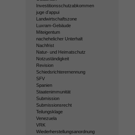
Investitionsschutzabkommen
juge d'appui
Landwirtschaftszone
Luxram-Gebäude
Miteigentum
nachehelicher Unterhalt
Nachfrist
Natur- und Heimatschutz
Notzuständigkeit
Revision
Schiedsrichterernennung
SFV
Spanien
Staatenimmunität
Submission
Submissionsrecht
Teilungsklage
Venezuela
VRK
Wiederherstellungsanordnung