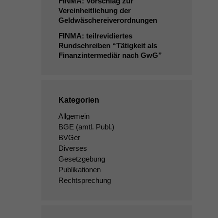
FINMA
: Vorschlag zur
Vereinheitlichung der
Geldwäschereiverordnungen
FINMA
: teilrevidiertes
Rundschreiben “Tätigkeit als
Finanzintermediär nach GwG”
Kategorien
Allgemein
BGE
(amtl. Publ.)
BVGer
Diverses
Gesetzgebung
Publikationen
Rechtsprechung