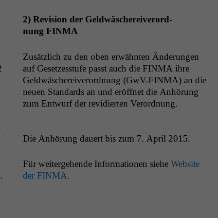
2) Revi­sion der Geld­wäschereiverord­
nung
FINMA
Zusät­zlich zu den oben erwäh­n­ten Änderun­gen
2
auf Geset­zesstufe passt auch die
FINMA
ihre
Geld­wäschereiverord­nung (GwV-FIN­MA) an die
neuen Stan­dards an und eröffnet die Anhörung
zum Entwurf der rev­i­dierten Verordnung.
,
Die Anhörung dauert bis zum 7. April 2015.
Für weit­erge­hende Infor­ma­tio­nen siehe
Web­site
t
.
der
FINMA
.