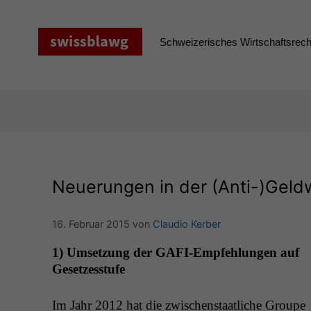
Zum
Inhalt
springen
Schweizerisches Wirtschaftsrecht
Neuerungen in der (Anti-)Gel
16. Februar 2015
von
Claudio Kerber
1) Umset­zung der GAFI-Empfehlun­gen auf
Gesetzesstufe
Im Jahr 2012 hat die zwis­chen­staatliche Groupe