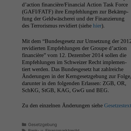
d’ac­tion financière/Financial Action Task Force
(
GAFI
/
FATF
) ihre Empfehlun­gen zur Bekämp­
fung der Geld­wäscherei und der Finanzierung
des Ter­ror­is­mus rev­i­diert (siehe
hier
).
Mit dem “Bun­des­ge­setz zur Umset­zung der 201
rev­i­dierten Empfehlun­gen der Groupe d’action
finan­cière” vom 12. Dezem­ber 2014 sollen die
Empfehlun­gen im Schweiz­er Recht imple­men­
tiert wer­den. Das Bun­des­ge­setz hat zahlre­iche
Änderun­gen in der Kernge­set­zge­bung zur Folge
darunter in den fol­gen­den Erlassen:
ZGB
,
OR
,
SchKG, StGB,
KAG
, GwG und
BEG
.
Zu den einzel­nen Änderun­gen siehe
Geset­zes­tex
Kategorien
Gesetzgebung
Schlagwörter
Bank- u. Finanzmarktrecht