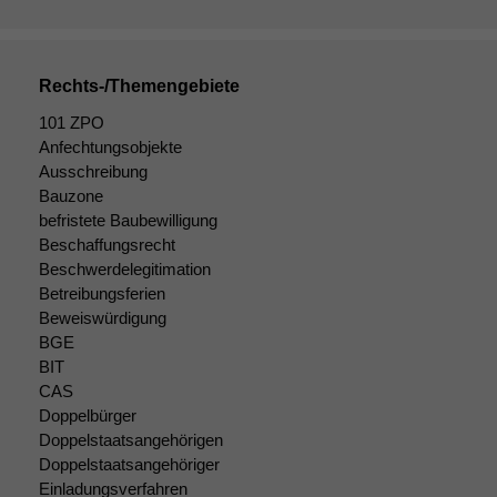
Daten auf.
Rechts-/Themengebiete
Funktionalität
Einige
101 ZPO
Funktionen auf
Anfechtungsobjekte
dieser Website
Ausschreibung
sind optional.
Bauzone
Wenn Sie
befristete Baubewilligung
diese Option
Beschaffungsrecht
deaktivieren,
Beschwerdelegitimation
kann die
Website nicht
Betreibungsferien
zu 100%
Beweiswürdigung
funktionieren.
BGE
BIT
CAS
Marketing
Doppelbürger
Wir speichern
Doppelstaatsangehörigen
anonyme Daten ab,
Doppelstaatsangehöriger
um interne
Einladungsverfahren