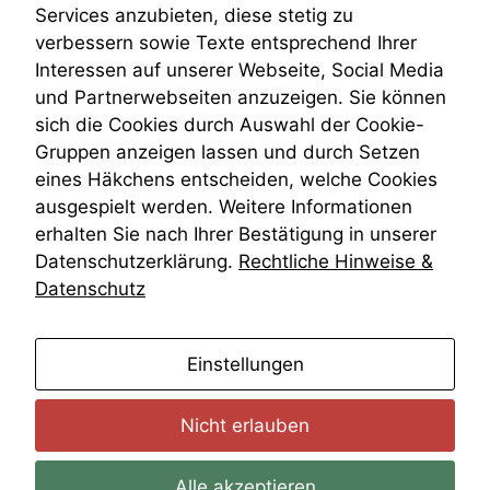
Venezuela
Services anzubieten, diese stetig zu
VRK
verbessern sowie Texte entsprechend Ihrer
Wiederherstellungsanordnung
Interessen auf unserer Webseite, Social Media
Zivilprozessordnung
und Partnerwebseiten anzuzeigen. Sie können
ZPO
sich die Cookies durch Auswahl der Cookie-
Zustellfiktion
Gruppen anzeigen lassen und durch Setzen
Zuständigkeit
Öffentliches Personalrecht
eines Häkchens entscheiden, welche Cookies
Öffentlichkeitsprinzip
ausgespielt werden. Weitere Informationen
erhalten Sie nach Ihrer Bestätigung in unserer
Datenschutzerklärung.
Rechtliche Hinweise &
Datenschutz
anmelden
Einstellungen
Nicht erlauben
Alle akzeptieren