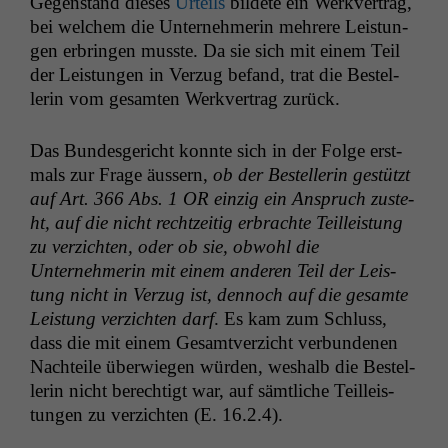
Gegen­stand dieses
Urteils
bildete ein Werkver­trag,
bei welchem die Unternehmerin mehrere Leis­tun­
gen erbrin­gen musste. Da sie sich mit einem Teil
der Leis­tun­gen in Verzug befand, trat die Bestel­
lerin vom gesamten Werkver­trag zurück.
Das Bun­des­gericht kon­nte sich in der Folge erst­
mals zur Frage äussern,
ob der Bestel­lerin gestützt
auf Art. 366 Abs. 1
OR
einzig ein Anspruch zuste­
ht, auf die nicht rechtzeit­ig erbrachte Teilleis­tung
zu verzicht­en, oder ob sie, obwohl die
Unternehmerin mit einem anderen Teil der Leis­
tung nicht in Verzug ist, den­noch auf die gesamte
Leis­tung verzicht­en darf
. Es kam zum Schluss,
dass die mit einem Gesamtverzicht ver­bun­de­nen
Nachteile über­wiegen wür­den, weshalb die Bestel­
lerin nicht berechtigt war, auf sämtliche Teilleis­
tun­gen zu verzicht­en (E. 16.2.4).