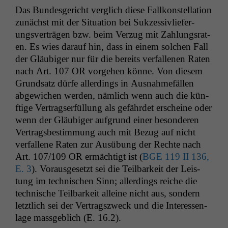
Das Bun­des­gericht ver­glich diese Fal­lkon­stel­la­tion
zunächst mit der Sit­u­a­tion bei Sukzes­sivliefer­
ungsverträ­gen bzw. beim Verzug mit Zahlungsrat­
en. Es wies darauf hin, dass in einem solchen Fall
der Gläu­biger nur für die bere­its ver­fal­l­enen Rat­en
nach Art. 107
OR
vorge­hen könne. Von diesem
Grund­satz dürfe allerd­ings in Aus­nah­me­fällen
abgewichen wer­den, näm­lich wenn auch die kün­
ftige Ver­tragser­fül­lung als gefährdet erscheine oder
wenn der Gläu­biger auf­grund ein­er beson­deren
Ver­trags­bes­tim­mung auch mit Bezug auf nicht
ver­fal­l­ene Rat­en zur Ausübung der Rechte nach
Art. 107/109
OR
ermächtigt ist (
BGE
119
II
136,
E. 3
). Voraus­ge­set­zt sei die Teil­barkeit der Leis­
tung im tech­nis­chen Sinn; allerd­ings reiche die
tech­nis­che Teil­barkeit alleine nicht aus, son­dern
let­ztlich sei der Ver­tragszweck und die Inter­essen­
lage mass­ge­blich (E. 16.2).