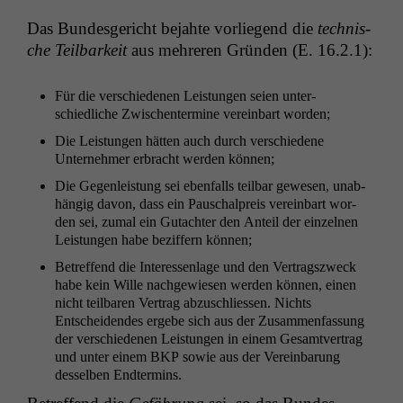
Das Bun­des­gericht bejahte vor­liegend die
tech­nis­
che Teil­barkeit
aus mehreren Grün­den (E. 16.2.1):
Für die ver­schiede­nen Leis­tun­gen seien unter­
schiedliche Zwis­chen­ter­mine vere­in­bart worden;
Die Leis­tun­gen hät­ten auch durch ver­schiedene
Unternehmer erbracht wer­den können;
Die Gegen­leis­tung sei eben­falls teil­bar gewe­sen, unab­
hängig davon, dass ein Pauschal­preis vere­in­bart wor­
den sei, zumal ein Gutachter den Anteil der einzel­nen
Leis­tun­gen habe bez­if­fern können;
Betr­e­f­fend die Inter­essen­lage und den Ver­tragszweck
habe kein Wille nachgewiesen wer­den kön­nen, einen
nicht teil­baren Ver­trag abzuschliessen. Nichts
Entschei­den­des ergebe sich aus der Zusam­men­fas­sung
der ver­schiede­nen Leis­tun­gen in einem Gesamtver­trag
und unter einem
BKP
sowie aus der Vere­in­barung
des­sel­ben Endtermins.