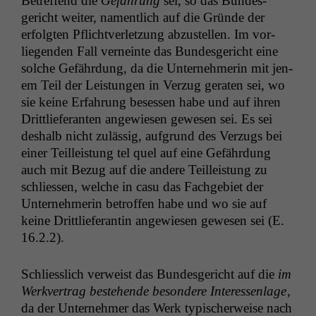
Betr­e­f­fend die
Gefährung
sei, so das Bun­des­
gericht weit­er, namentlich auf die Gründe der
erfol­gten Pflichtver­let­zung abzustellen. Im vor­
liegen­den Fall verneinte das Bun­des­gericht eine
solche Gefährdung, da die Unternehmerin mit jen­
em Teil der Leis­tun­gen in Verzug ger­at­en sei, wo
sie keine Erfahrung besessen habe und auf ihren
Drit­tliefer­an­ten angewiesen gewe­sen sei. Es sei
deshalb nicht zuläs­sig, auf­grund des Verzugs bei
ein­er Teilleis­tung tel quel auf eine Gefährdung
auch mit Bezug auf die andere Teilleis­tung zu
schliessen, welche in casu das Fachge­bi­et der
Unternehmerin betrof­fen habe und wo sie auf
keine Drit­tliefer­an­tin angewiesen gewe­sen sei (E.
16.2.2).
Schliesslich ver­weist das Bun­des­gericht auf die
im
Werkver­trag beste­hende beson­dere Inter­essen­lage
,
da der Unternehmer das Werk typ­is­cher­weise nach