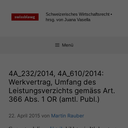
Zum
Inhalt
Schweizerisches Wirtschaftsrecht •
springen
hrsg. von Juana Vasella
Menü
4A_232
/2014,
4A_610
/2014:
Werkvertrag, Umfang des
Leistungsverzichts gemäss Art.
366 Abs. 1
OR
(amtl. Publ.)
22. April 2015
von
Martin Rauber