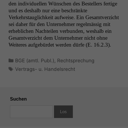
den indi­vidu­ellen Wün­schen des Bestellers fer­tige
und es deshalb nur eine beschränk­te
Verkehrstauglichkeit aufweise. Ein Gesamtverzicht
sei daher für den Unternehmer regelmäs­sig mit
erhe­blichen Nachteilen ver­bun­den, weshalb ein
Gesamtverzicht dem Unternehmer nicht ohne
Weit­eres aufge­bürdet wer­den dürfe (E. 16.2.3).
Kategorien
BGE (amtl. Publ.)
,
Rechtsprechung
Schlagwörter
Vertrags- u. Handelsrecht
Suchen