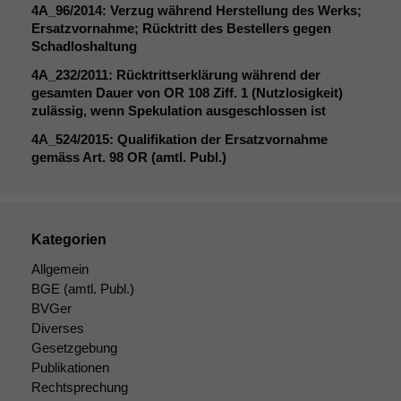
4A_96
/2014: Verzug während Herstellung des Werks;
Notwendige
Ersatzvornahme; Rücktritt des Bestellers gegen
Cookies
Schadloshaltung
Diese
Cookies sind
4A_232
/2011: Rücktrittserklärung während der
nicht
gesamten Dauer von
OR
108 Ziff. 1 (Nutzlosigkeit)
optional, es
zulässig, wenn Spekulation ausgeschlossen ist
braucht sie,
damit die
4A_524
/2015: Qualifikation der Ersatzvornahme
Website
gemäss Art. 98
OR
(amtl. Publ.)
korrekt
angezeigt
werden kann.
Kategorien
Allgemein
Statistiken
BGE
(amtl. Publ.)
Um unsere
Website zu
BVGer
verbessern,
Diverses
zeichnen
Gesetzgebung
wir
Publikationen
anonyme
Rechtsprechung
statistische