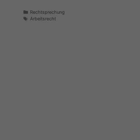
Kategorien
Rechtsprechung
Schlagwörter
Arbeitsrecht