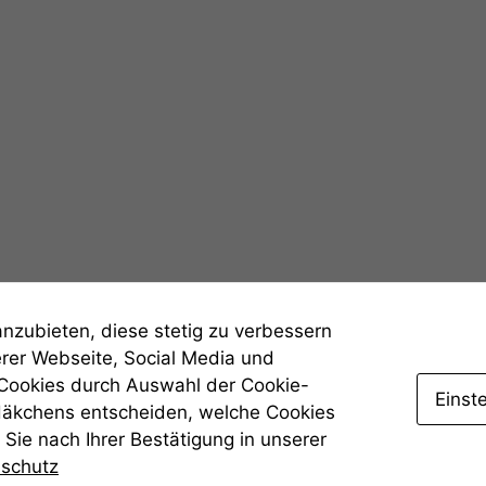
Statistiken
Um unsere
Website zu
verbessern,
zeichnen
wir
anonyme
statistische
Daten auf.
Funktionalität
anzubieten, diese stetig zu verbessern
Einige
erer Webseite, Social Media und
Funktionen auf
 Cookies durch Auswahl der Cookie-
dieser Website
Einst
sind optional.
Häkchens entscheiden, welche Cookies
Wenn Sie
Sie nach Ihrer Bestätigung in unserer
diese Option
nschutz
deaktivieren,