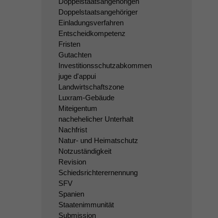
Doppelstaatsangehörigen
Doppelstaatsangehöriger
Einladungsverfahren
Entscheidkompetenz
Fristen
Gutachten
Investitionsschutzabkommen
juge d'appui
Landwirtschaftszone
Luxram-Gebäude
Miteigentum
nachehelicher Unterhalt
Nachfrist
Natur- und Heimatschutz
Notzuständigkeit
Revision
Schiedsrichterernennung
SFV
Spanien
Staatenimmunität
Submission