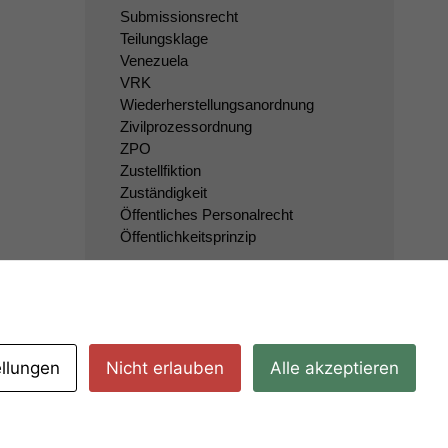
Submissionsrecht
Teilungsklage
Venezuela
VRK
Wiederherstellungsanordnung
Zivilprozessordnung
ZPO
Zustellfiktion
Zuständigkeit
Öffentliches Personalrecht
Öffentlichkeitsprinzip
ellungen
Nicht erlauben
Alle akzeptieren