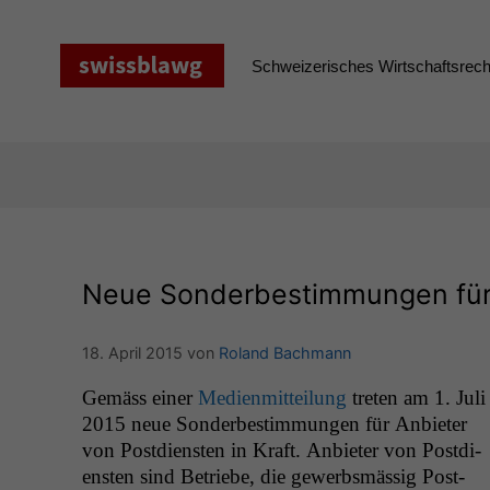
Zum
Inhalt
springen
Schweizerisches Wirtschaftsrecht
Neue Sonderbestimmungen für 
18. April 2015
von
Roland Bachmann
Gemäss ein­er
Medi­en­mit­teilung
treten am 1. Juli
sendun­gen annehmen, abholen, sortieren, trans­
2015 neue Son­derbes­tim­mungen für Anbi­eter
portieren oder zustellen und für diese Dien­stleis­
von Post­di­en­sten in Kraft. Anbi­eter von Post­di­
tun­gen die Ver­ant­wor­tung gegenüber dem Kun­
en­sten sind Betriebe, die gewerb­smäs­sig Post­