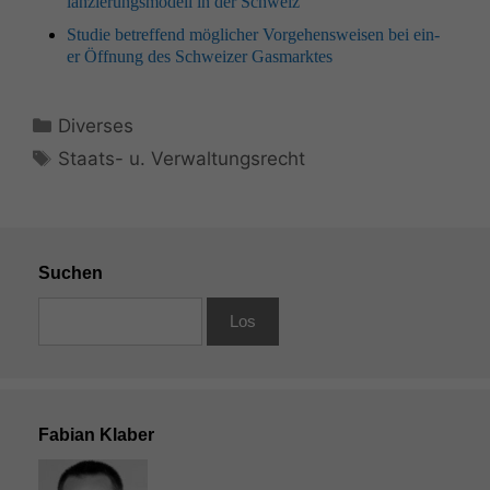
lanzierungsmod­ell in der Schweiz
Studie betr­e­f­fend möglich­er Vorge­hensweisen bei ein­
er Öff­nung des Schweiz­er Gasmarktes
Kategorien
Diverses
Schlagwörter
Staats- u. Verwaltungsrecht
Suchen
Fabian Klaber