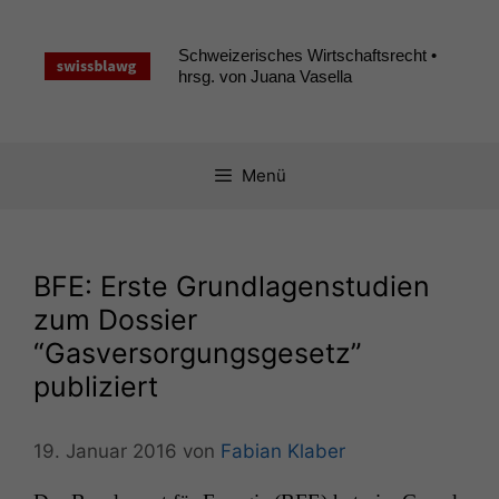
Zum
Inhalt
Schweizerisches Wirtschaftsrecht •
springen
hrsg. von Juana Vasella
Menü
BFE
: Erste Grundlagenstudien
zum Dossier
“Gasversorgungsgesetz”
publiziert
19. Januar 2016
von
Fabian Klaber