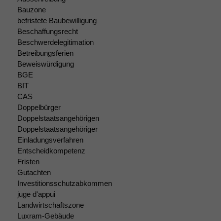
Bauzone
befristete Baubewilligung
Beschaffungsrecht
Beschwerdelegitimation
Betreibungsferien
Beweiswürdigung
BGE
Notwendige
BIT
Cookies
CAS
Diese
Doppelbürger
Cookies sind
Doppelstaatsangehörigen
nicht
optional, es
Doppelstaatsangehöriger
braucht sie,
Einladungsverfahren
damit die
Entscheidkompetenz
Website
Fristen
korrekt
Gutachten
angezeigt
Investitionsschutzabkommen
werden kann.
juge d'appui
Landwirtschaftszone
Luxram-Gebäude