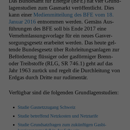
Das Bun­de­samt für Energie (
BFE
) hat vier Grund­
la­gen­stu­di­en zum Gas­markt veröf­fentlicht. Dies
kann ein­er
Medi­en­mit­teilung des
BFE
vom 18.
Jan­u­ar 2016
ent­nom­men wer­den. Gemäss Aus­
führun­gen des
BFE
soll bis Ende 2017 eine
Vernehm­las­sungsvor­lage für ein neues Gasver­
sorgungs­ge­setz erar­beit­et wer­den. Das heute gel­
tende Bun­des­ge­setz über Rohrleitungsan­la­gen zur
Beförderung flüs­siger oder gas­för­miger Brenn-
oder Treib­stoffe (
RLG
,
SR
746.1) geht auf das
Jahr 1963 zurück und regelt die Durch­leitung von
Erdgas durch Dritte nur rudimentär.
Ver­füg­bar sind die fol­gen­den Grundlagenstudien:
Studie Gas­net­z­zu­gang Schweiz
Studie betr­e­f­fend Net­zkosten und Netztarife
Studie Grund­satzfra­gen zum zukün­fti­gen Gas­bi­