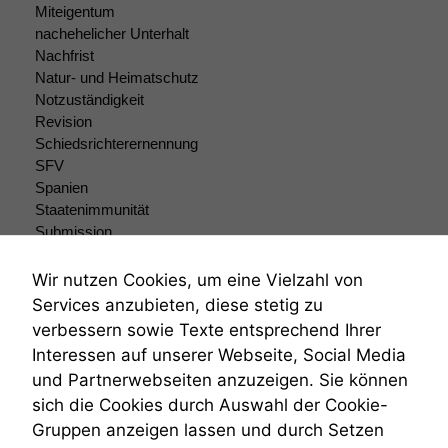
Statistiken
Miteigentum
Um unsere
nachehelicher Unterhalt
Website zu
Nachfrist
verbessern,
Natur- und Heimatschutz
zeichnen
Notzuständigkeit
wir
anonyme
Revision
statistische
Schiedsrichterernennung
Daten auf.
SFV
Spanien
Staatenimmunität
Funktionalität
Submission
Einige
Submissionsrecht
Funktionen auf
Teilungsklage
Wir nutzen Cookies, um eine Vielzahl von
dieser Website
Venezuela
Services anzubieten, diese stetig zu
sind optional.
VRK
verbessern sowie Texte entsprechend Ihrer
Wenn Sie
Wiederherstellungsanordnung
diese Option
Interessen auf unserer Webseite, Social Media
Zivilprozessordnung
deaktivieren,
und Partnerwebseiten anzuzeigen. Sie können
ZPO
kann die
sich die Cookies durch Auswahl der Cookie-
Zustellfiktion
Website nicht
Gruppen anzeigen lassen und durch Setzen
Zuständigkeit
zu 100%