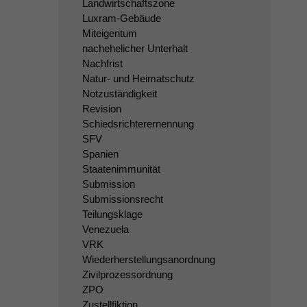
Landwirtschaftszone
Luxram-Gebäude
Miteigentum
nachehelicher Unterhalt
Nachfrist
Natur- und Heimatschutz
Notzuständigkeit
Revision
Schiedsrichterernennung
SFV
Spanien
Staatenimmunität
Submission
Submissionsrecht
Teilungsklage
Venezuela
VRK
Wiederherstellungsanordnung
Zivilprozessordnung
ZPO
Zustellfiktion