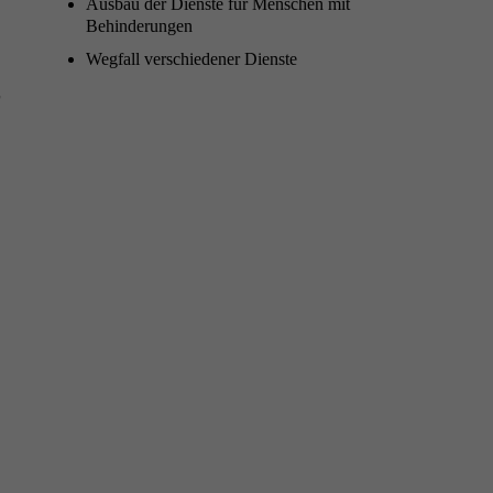
Aus­bau der Dien­ste für Men­schen mit
Behinderungen
Weg­fall ver­schieden­er Dienste