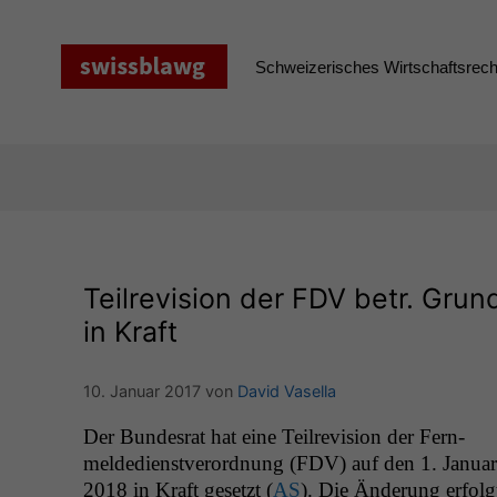
Zum
Inhalt
springen
Schweizerisches Wirtschaftsrecht
Teilrevision der
FDV
betr. Grund
in Kraft
10. Januar 2017
von
David Vasella
Der Bun­desrat hat eine Teil­re­vi­sion der Fer­n­
melde­di­en­stverord­nung (
FDV
) auf den 1. Jan­u­ar
2018 in Kraft geset­zt (
AS
). Die Änderung erfol­g