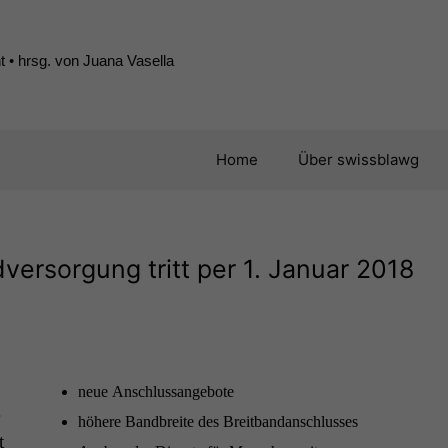
 • hrsg. von Juana Vasella
Home
Über swissblawg
versorgung tritt per 1. Januar 2018
neue Anschlus­sange­bote
höhere Band­bre­ite des Breitbandanschlusses
t