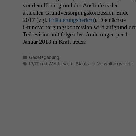
vor dem Hin­ter­grund des Aus­laufens der
aktuellen Grund­ver­sorgungskonzes­sion Ende
2017 (vgl.
Erläuterungs­bericht
). Die näch­ste
Grund­ver­sorgungskonzes­sion wird auf­grund der
Teil­re­vi­sion mit fol­gen­den Änderun­gen per 1.
Jan­u­ar 2018 in Kraft treten:
Kategorien
Gesetzgebung
Schlagwörter
IP/IT und Wettbewerb
,
Staats- u. Verwaltungsrecht