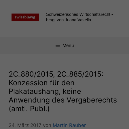
Zum
Inhalt
Schweizerisches Wirtschaftsrecht •
springen
hrsg. von Juana Vasella
Menü
2C_880
/2015,
2C_885
/2015:
Konzession für den
Plakataushang, keine
Anwendung des Vergaberechts
(amtl. Publ.)
24. März 2017
von
Martin Rauber