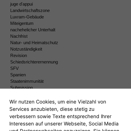
durchführen zu
juge d'appui
können. Diese helfen
Landwirtschaftszone
uns, unsere Website
Luxram-Gebäude
zu verbessern.
Miteigentum
nachehelicher Unterhalt
Nachfrist
Natur- und Heimatschutz
Notzuständigkeit
Revision
Schiedsrichterernennung
SFV
Spanien
Staatenimmunität
Submission
Submissionsrecht
Teilungsklage
Wir nutzen Cookies, um eine Vielzahl von
Venezuela
Services anzubieten, diese stetig zu
VRK
verbessern sowie Texte entsprechend Ihrer
Wiederherstellungsanordnung
Interessen auf unserer Webseite, Social Media
Zivilprozessordnung