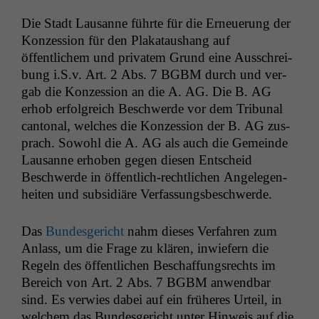
Die Stadt Lau­sanne führte für die Erneuerung der
Konzes­sion für den Plakataushang auf
öffentlichem und pri­vatem Grund eine Auss­chrei­
bung i.S.v. Art. 2 Abs. 7
BGBM
durch und ver­
gab die Konzes­sion an die A.
AG
. Die B.
AG
erhob erfol­gre­ich Beschw­erde vor dem Tri­bunal
can­ton­al, welch­es die Konzes­sion der B.
AG
zus­
prach. Sowohl die A.
AG
als auch die Gemeinde
Lau­sanne erhoben gegen diesen Entscheid
Beschw­erde in öffentlich-rechtlichen Angele­gen­
heit­en und sub­sidiäre Verfassungsbeschwerde.
Das
Bun­des­gericht
nahm dieses Ver­fahren zum
Anlass, um die Frage zu klären, inwiefern die
Regeln des öffentlichen Beschaf­fungsrechts im
Bere­ich von Art. 2 Abs. 7
BGBM
anwend­bar
sind. Es ver­wies dabei auf ein früheres Urteil, in
welchem das Bun­des­gericht unter Hin­weis auf die