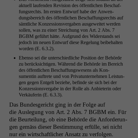
aktuell laufend­en Revi­sion des öffentlichen Beschaf­
fungsrechts. Im ersten Entwurf habe der Anwen­
dungs­bere­ich des öffentlichen Beschaf­fungsrechts auf
sämtliche Konzes­sionsver­gaben aus­geweit­et wer­den
sollen, was zu ein­er Stre­ichung von Art. 2 Abs. 7
BGBM
geführt hätte. Auf­grund des Wider­stands sei
jedoch im neuen Entwurf diese Regelung beibehal­ten
wor­den (E. 6.3.2).
Eben­so sei die unter­schiedliche Posi­tion der Behörde
zu berück­sichti­gen. Während die Behörde im Bere­ich
des öffentlichen Beschaf­fungswe­sens als Kon­
sumentin auftrete und von Pri­vatun­ternehmen Leis­tun­
gen gegen Ent­gelt beziehe, befinde sie sich bei der
Konzes­sionsver­gabe in der Rolle als Anbi­eterin oder
Verkäuferin (E. 6.3.3).
Das Bun­des­gericht ging in der Folge auf
die Ausle­gung von Art. 2 Abs. 7
BGBM
ein. Für
die Beurteilung, ob eine Behörde die Anforderun­
gen gemäss dieser Bes­tim­mung erfülle, sei nicht
nur ein wirtschaftlich­er Ansatz zu ver­fol­gen.