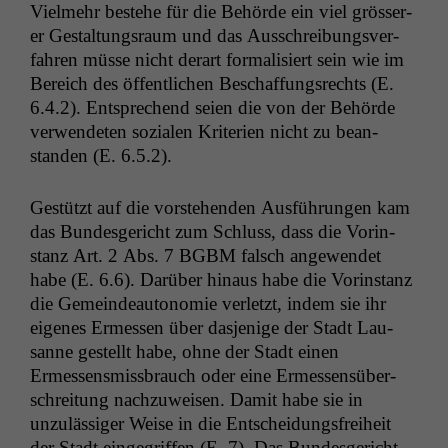
Vielmehr beste­he für die Behörde ein viel grösser­
er Gestal­tungsraum und das Auss­chrei­bungsver­
fahren müsse nicht der­art for­mal­isiert sein wie im
Bere­ich des öffentlichen Beschaf­fungsrechts (E.
6.4.2). Entsprechend seien die von der Behörde
ver­wen­de­ten sozialen Kri­te­rien nicht zu bean­
standen (E. 6.5.2).
Gestützt auf die vorste­hen­den Aus­führun­gen kam
das Bun­des­gericht zum Schluss, dass die Vorin­
stanz Art. 2 Abs. 7
BGBM
falsch angewen­det
habe (E. 6.6). Darüber hin­aus habe die Vorin­stanz
die Gemein­deau­tonomie ver­let­zt, indem sie ihr
eigenes Ermessen über das­jenige der Stadt Lau­
sanne gestellt habe, ohne der Stadt einen
Ermessens­miss­brauch oder eine Ermessen­süber­
schre­itung nachzuweisen. Damit habe sie in
unzuläs­siger Weise in die Entschei­dungs­frei­heit
der Stadt einge­grif­f­en (E. 7). Das Bun­des­gericht