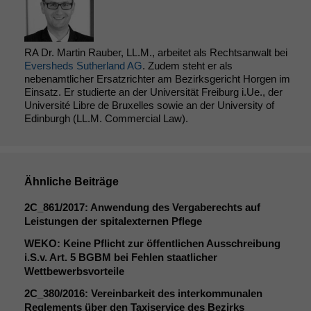
RA Dr. Martin Rauber, LL.M., arbeitet als Rechtsanwalt bei
Eversheds Sutherland AG
. Zudem steht er als
nebenamtlicher Ersatzrichter am Bezirksgericht Horgen im
Einsatz. Er studierte an der Universität Freiburg i.Ue., der
Université Libre de Bruxelles sowie an der University of
Edinburgh (LL.M. Commercial Law).
Ähnliche Beiträge
2C_861
/2017: Anwendung des Vergaberechts auf
Leistungen der spitalexternen Pflege
WEKO
: Keine Pflicht zur öffentlichen Ausschreibung
i.S.v. Art. 5
BGBM
bei Fehlen staatlicher
Wettbewerbsvorteile
Notwendige
2C_380
/2016: Vereinbarkeit des interkommunalen
Cookies
Reglements über den Taxiservice des Bezirks