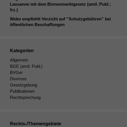
Diese
Lausanne mit dem Binnenmarktgesetz (amtl. Publ.;
Cookies sind
frz.)
nicht
Weko empfiehlt Verzicht auf “Schutzgebühren” bei
optional, es
öffentlichen Beschaffungen
braucht sie,
damit die
Website
korrekt
angezeigt
Kategorien
werden kann.
Allgemein
BGE
(amtl. Publ.)
BVGer
Statistiken
Diverses
Um unsere
Website zu
Gesetzgebung
verbessern,
Publikationen
zeichnen
Rechtsprechung
wir
anonyme
statistische
Daten auf.
Rechts-/Themengebiete