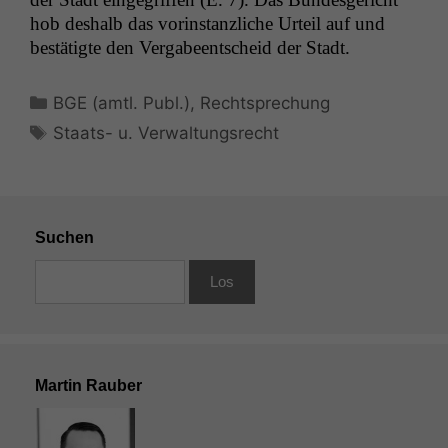
hob deshalb das vorin­stan­zliche Urteil auf und
bestätigte den Ver­gabeentscheid der Stadt.
Kategorien
BGE (amtl. Publ.)
,
Rechtsprechung
Schlagwörter
Staats- u. Verwaltungsrecht
Suchen
Martin Rauber