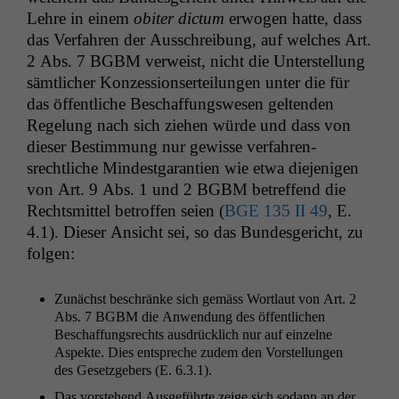
Lehre in einem
obiter dic­tum
erwogen hat­te, dass
das Ver­fahren der Auss­chrei­bung, auf welch­es Art.
2 Abs. 7
BGBM
ver­weist, nicht die Unter­stel­lung
sämtlich­er Konzes­sion­serteilun­gen unter die für
das öffentliche Beschaf­fungswe­sen gel­tenden
Regelung nach sich ziehen würde und dass von
dieser Bes­tim­mung nur gewisse ver­fahren­
srechtliche Min­dest­garantien wie etwa diejeni­gen
von Art. 9 Abs. 1 und 2
BGBM
betr­e­f­fend die
Rechtsmit­tel betrof­fen seien (
BGE
135
II
49
, E.
4.1). Dieser Ansicht sei, so das Bun­des­gericht, zu
folgen:
Zunächst beschränke sich gemäss Wort­laut von Art. 2
Abs. 7
BGBM
die Anwen­dung des öffentlichen
Beschaf­fungsrechts aus­drück­lich nur auf einzelne
Aspek­te. Dies entspreche zudem den Vorstel­lun­gen
des Geset­zge­bers (E. 6.3.1).
Das vorste­hend Aus­ge­führte zeige sich sodann an der