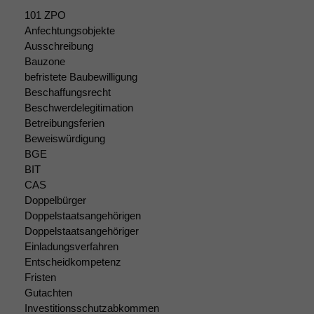
101 ZPO
Funktionalität
Anfechtungsobjekte
Einige
Ausschreibung
Funktionen auf
Bauzone
dieser Website
befristete Baubewilligung
sind optional.
Beschaffungsrecht
Wenn Sie
Beschwerdelegitimation
diese Option
Betreibungsferien
deaktivieren,
Beweiswürdigung
kann die
Website nicht
BGE
zu 100%
BIT
funktionieren.
CAS
Doppelbürger
Doppelstaatsangehörigen
Marketing
Doppelstaatsangehöriger
Wir speichern
Einladungsverfahren
anonyme Daten ab,
Entscheidkompetenz
um interne
Fristen
marketingtechnische
Gutachten
Auswertungen
Investitionsschutzabkommen